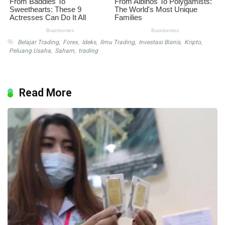
Belajar Trading
,
Forex
,
Ideks
,
Ilmu Trading
,
Investasi Bisnis
,
Kripto
,
Peluang Usaha
,
Saham
,
trading
Read More