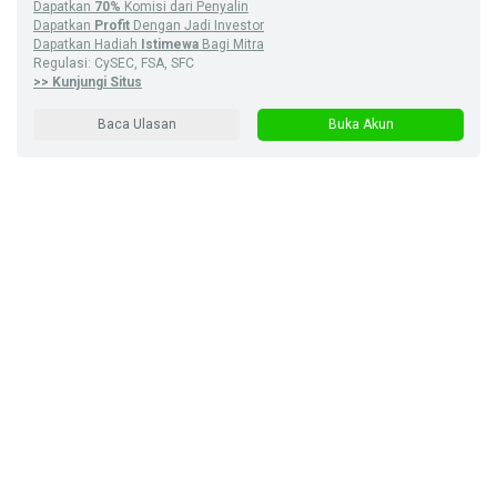
Dapatkan
70%
Komisi dari Penyalin
Dapatkan
Profit
Dengan Jadi Investor
Dapatkan Hadiah
Istimewa
Bagi Mitra
Regulasi: CySEC, FSA, SFC
>> Kunjungi Situs
Baca Ulasan
Buka Akun