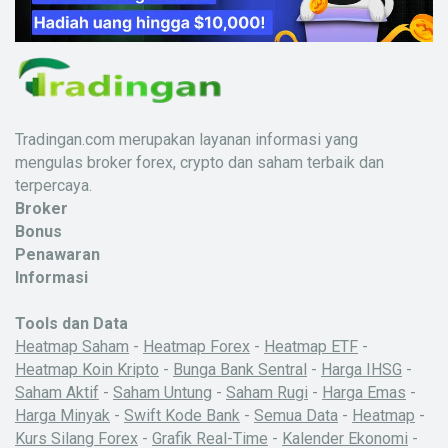
Tradingan.com merupakan layanan informasi yang
mengulas broker forex, crypto dan saham terbaik dan
terpercaya.
Broker
Bonus
Penawaran
Informasi
Tools dan Data
Heatmap Saham
-
Heatmap Forex
-
Heatmap ETF
-
Heatmap Koin Kripto
-
Bunga Bank Sentral
-
Harga IHSG
-
Saham Aktif
-
Saham Untung
-
Saham Rugi
-
Harga Emas
-
Harga Minyak
-
Swift Kode Bank
-
Semua Data
-
Heatmap
-
Kurs Silang Forex
-
Grafik Real-Time
-
Kalender Ekonomi
-