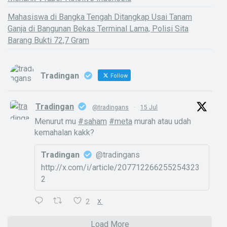
Mahasiswa di Bangka Tengah Ditangkap Usai Tanam
Ganja di Bangunan Bekas Terminal Lama, Polisi Sita
Barang Bukti 72,7 Gram
Tradingan
Follow
Tradingan
@tradingans
·
15 Jul
Menurut mu
#saham
#meta
murah atau udah
kemahalan kakk?
Tradingan
@tradingans
http://x.com/i/article/207712266255254323
2
2
X
X
Load More