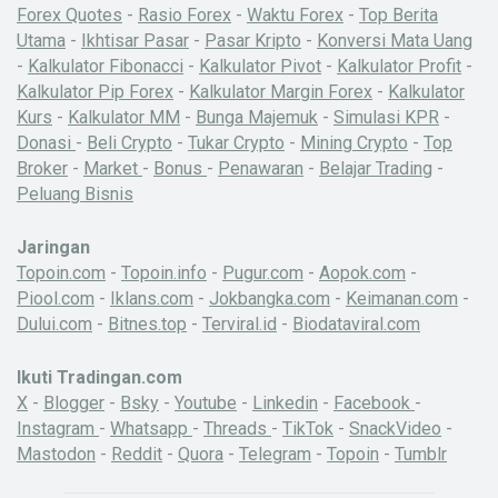
Forex Quotes
-
Rasio Forex
-
Waktu Forex
-
Top Berita
Utama
-
Ikhtisar Pasar
-
Pasar Kripto
-
Konversi Mata Uang
-
Kalkulator Fibonacci
-
Kalkulator Pivot
-
Kalkulator Profit
-
Kalkulator Pip Forex
-
Kalkulator Margin Forex
-
Kalkulator
Kurs
-
Kalkulator MM
-
Bunga Majemuk
-
Simulasi KPR
-
Donasi
-
Beli Crypto
-
Tukar Crypto
-
Mining Crypto
-
Top
Broker
-
Market
-
Bonus
-
Penawaran
-
Belajar Trading
-
Peluang Bisnis
Jaringan
Topoin.com
-
Topoin.info
-
Pugur.com
-
Aopok.com
-
Piool.com
-
Iklans.com
-
Jokbangka.com
-
Keimanan.com
-
Dului.com
-
Bitnes.top
-
Terviral.id
-
Biodataviral.com
Ikuti Tradingan.com
X
-
Blogger
-
Bsky
-
Youtube
-
Linkedin
-
Facebook
-
Instagram
-
Whatsapp
-
Threads
-
TikTok
-
SnackVideo
-
Mastodon
-
Reddit
-
Quora
-
Telegram
-
Topoin
-
Tumblr