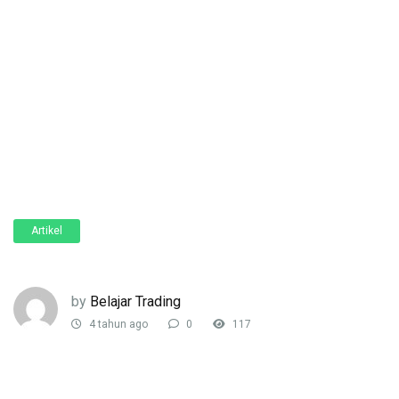
Artikel
by
Belajar Trading
4 tahun ago
0
117