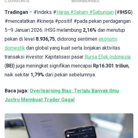
Tradingan
– #Indeks #
Harga #Saham #Gabungan
(#
IHSG
)
#mencatatkan #kinerja #positif #pada pekan perdagangan
5–9 Januari 2026. IHSG melambung
2,16%
dan menutup
pekan di level
8.936,75
, didorong sentimen
ekonomi
domestik
dan global yang kuat serta lonjakan aktivitas
transaksi investor. Kapitalisasi pasar
Bursa Efek Indonesia
(
BEI
) juga meningkat signifikan mencapai
Rp16.301 triliun
,
naik sekitar
1,79%
dari pekan sebelumnya.
Baca juga:
Overlearning Bias: Terlalu Banyak Ilmu
Justru Membuat Trader Gagal