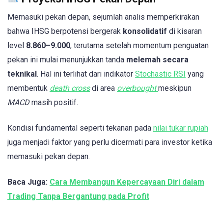
Memasuki pekan depan, sejumlah analis memperkirakan
bahwa IHSG berpotensi bergerak
konsolidatif
di kisaran
level
8.860–9.000
, terutama setelah momentum penguatan
pekan ini mulai menunjukkan tanda
melemah secara
teknikal
. Hal ini terlihat dari indikator
Stochastic RSI
yang
membentuk
death cross
di area
overbought
meskipun
MACD
masih positif.
Kondisi fundamental seperti tekanan pada
nilai tukar rupiah
juga menjadi faktor yang perlu dicermati para investor ketika
memasuki pekan depan.
Baca Juga:
Cara Membangun Kepercayaan Diri dalam
Trading Tanpa Bergantung pada Profit