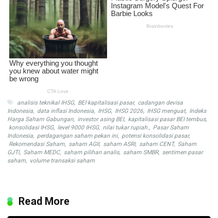
analisis teknikal IHSG
,
BEI kapitalisasi pasar
,
cadangan devisa
Indonesia
,
data inflasi Indonesia
,
IHSG
,
IHSG 2026
,
IHSG menguat
,
Indeks
Harga Saham Gabungan
,
investor asing BEI
,
kapitalisasi pasar BEI tembus
,
konsolidasi IHSG
,
level 9000 IHSG
,
nilai tukar rupiah.
,
Pasar Saham
Indonesia
,
perdagangan saham pekan ini
,
potensi konsolidasi pasar
,
Rekomendasi Saham
,
saham AGII
,
saham ASRI
,
saham CENT
,
Saham
GJTl
,
Saham MEDC
,
saham pilihan analis
,
saham SMBR
,
sentimen pasar
saham
,
volume transaksi saham
Read More