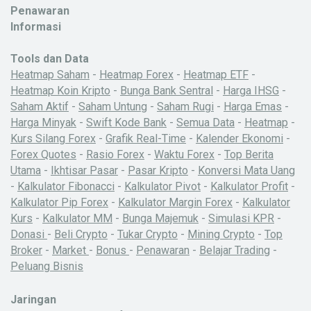
Penawaran
Informasi
Tools dan Data
Heatmap Saham
-
Heatmap Forex
-
Heatmap ETF
-
Heatmap Koin Kripto
-
Bunga Bank Sentral
-
Harga IHSG
-
Saham Aktif
-
Saham Untung
-
Saham Rugi
-
Harga Emas
-
Harga Minyak
-
Swift Kode Bank
-
Semua Data
-
Heatmap
-
Kurs Silang Forex
-
Grafik Real-Time
-
Kalender Ekonomi
-
Forex Quotes
-
Rasio Forex
-
Waktu Forex
-
Top Berita
Utama
-
Ikhtisar Pasar
-
Pasar Kripto
-
Konversi Mata Uang
-
Kalkulator Fibonacci
-
Kalkulator Pivot
-
Kalkulator Profit
-
Kalkulator Pip Forex
-
Kalkulator Margin Forex
-
Kalkulator
Kurs
-
Kalkulator MM
-
Bunga Majemuk
-
Simulasi KPR
-
Donasi
-
Beli Crypto
-
Tukar Crypto
-
Mining Crypto
-
Top
Broker
-
Market
-
Bonus
-
Penawaran
-
Belajar Trading
-
Peluang Bisnis
X
Jaringan