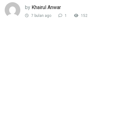
by
Khairul Anwar
7 bulan ago
1
152