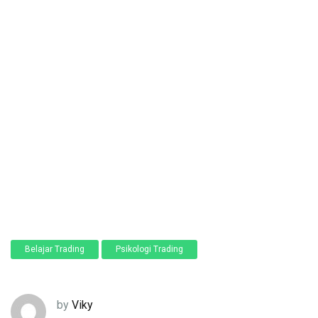
Belajar Trading
Psikologi Trading
by
Viky