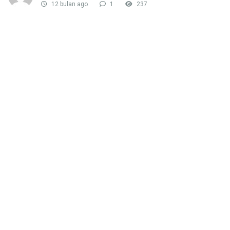
12 bulan ago
1
237