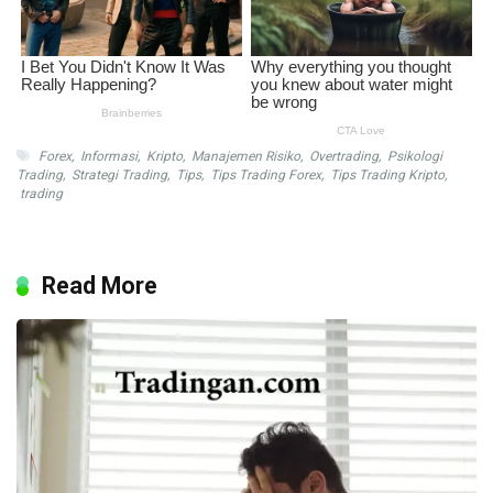
Forex
,
Informasi
,
Kripto
,
Manajemen Risiko
,
Overtrading
,
Psikologi
Trading
,
Strategi Trading
,
Tips
,
Tips Trading Forex
,
Tips Trading Kripto
,
trading
Read More