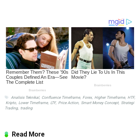
Analisis Teknikal
,
Confluence Timeframe
,
Forex
,
Higher Timeframe
,
HTF
,
Kripto
,
Lower Timeframe
,
LTF
,
Price Action
,
Smart Money Concept
,
Strategi
Trading
,
trading
Read More