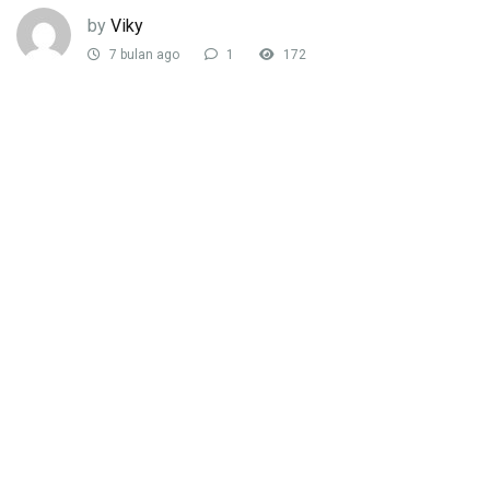
by
Viky
7 bulan ago
1
172