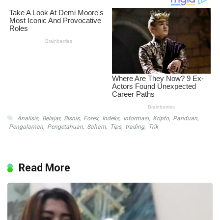
Analisis
,
Belajar
,
Bisnis
,
Forex
,
Indeks
,
Informasi
,
Kripto
,
Panduan
,
Pengalaman
,
Pengetahuan
,
Saham
,
Tips
,
trading
,
Trik
Read More