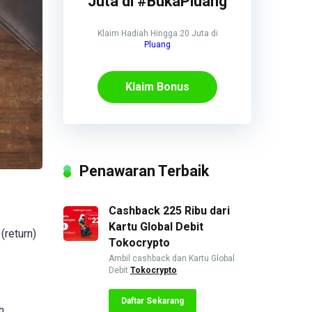
Juta di #BukaPluang
Klaim Hadiah Hingga 20 Juta di
Pluang
Klaim Bonus
Penawaran Terbaik
Cashback 225 Ribu dari
Kartu Global Debit
(return)
Tokocrypto
Ambil cashback dan Kartu Global
Debit
Tokocrypto
Daftar Sekarang
h