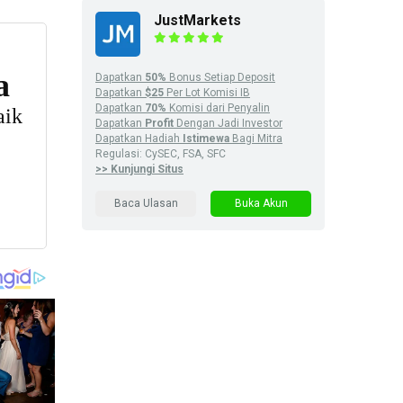
JustMarkets
Dapatkan
50%
Bonus Setiap Deposit
Dapatkan
$25
Per Lot Komisi IB
Dapatkan
70%
Komisi dari Penyalin
Dapatkan
Profit
Dengan Jadi Investor
Dapatkan Hadiah
Istimewa
Bagi Mitra
Regulasi: CySEC, FSA, SFC
>> Kunjungi Situs
Baca Ulasan
Buka Akun