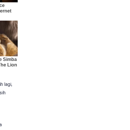
h lagi,
sih
a