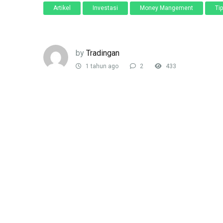
Artikel
Investasi
Money Mangement
Ti
by
Tradingan
1 tahun ago
2
433