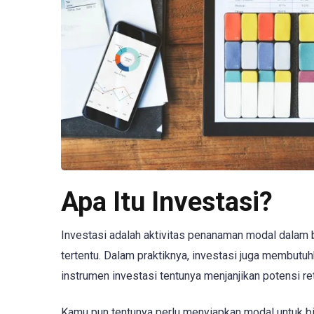
Apa Itu Investasi?
Investasi adalah aktivitas penanaman modal dalam b
tertentu. Dalam praktiknya, investasi juga membutuh
instrumen investasi tentunya menjanjikan potensi re
Kamu pun tentunya perlu menyiapkan modal untuk bis