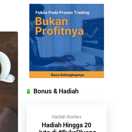
Bonus & Hadiah
Hadiah
Kontes
Hadiah Hingga 20