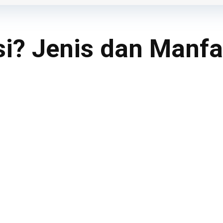
si? Jenis dan Manf