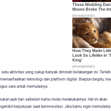
satu aktivitas yang cukup banyak diminati belakangan ini. Terlebi
emanfaatkan teknologi dan platform digital. Biarpun begitu, ma
ligus cara untuk memulainya.
kukan jauh hari sebelum kamu mulai melakukannya. Hal ini akan
ambil keputusan saat berinvestasi. Jika kamu ingin memulainy