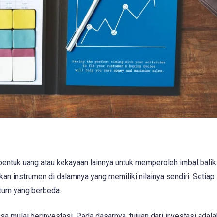
entuk uang atau kekayaan lainnya untuk memperoleh imbal balik 
kan instrumen di dalamnya yang memiliki nilainya sendiri. Setiap
turn yang berbeda.
a mulai berinvestasi. Pada dasarnya, tujuan dari investasi adala