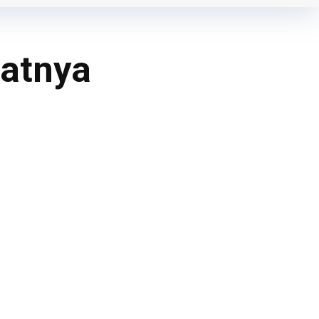
aatnya