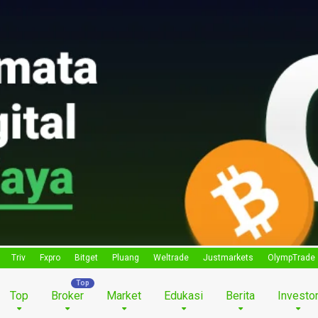
Triv
Fxpro
Bitget
Pluang
Weltrade
Justmarkets
OlympTrade
Top
Broker
Market
Edukasi
Berita
Investo