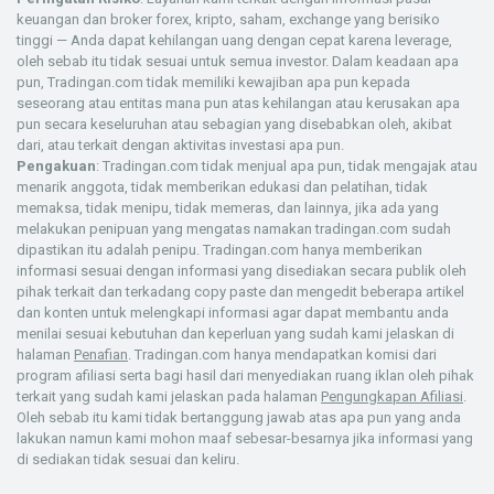
keuangan dan broker forex, kripto, saham, exchange yang berisiko
tinggi — Anda dapat kehilangan uang dengan cepat karena leverage,
oleh sebab itu tidak sesuai untuk semua investor. Dalam keadaan apa
pun, Tradingan.com tidak memiliki kewajiban apa pun kepada
seseorang atau entitas mana pun atas kehilangan atau kerusakan apa
pun secara keseluruhan atau sebagian yang disebabkan oleh, akibat
dari, atau terkait dengan aktivitas investasi apa pun.
Pengakuan
: Tradingan.com tidak menjual apa pun, tidak mengajak atau
menarik anggota, tidak memberikan edukasi dan pelatihan, tidak
memaksa, tidak menipu, tidak memeras, dan lainnya, jika ada yang
melakukan penipuan yang mengatas namakan tradingan.com sudah
dipastikan itu adalah penipu. Tradingan.com hanya memberikan
informasi sesuai dengan informasi yang disediakan secara publik oleh
pihak terkait dan terkadang copy paste dan mengedit beberapa artikel
dan konten untuk melengkapi informasi agar dapat membantu anda
menilai sesuai kebutuhan dan keperluan yang sudah kami jelaskan di
halaman
Penafian
. Tradingan.com hanya mendapatkan komisi dari
program afiliasi serta bagi hasil dari menyediakan ruang iklan oleh pihak
terkait yang sudah kami jelaskan pada halaman
Pengungkapan Afiliasi
.
Oleh sebab itu kami tidak bertanggung jawab atas apa pun yang anda
lakukan namun kami mohon maaf sebesar-besarnya jika informasi yang
X
di sediakan tidak sesuai dan keliru.