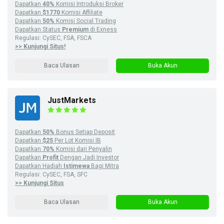
Dapatkan
40%
Komisi Introduksi Broker
Dapatkan
$1770
Komisi Affiliate
Dapatkan
50%
Komisi Social Trading
Dapatkan Status
Premium
di Exness
Regulasi: CySEC, FSA, FSCA
>> Kunjungi Situs!
Baca Ulasan
Buka Akun
JustMarkets
Dapatkan
50%
Bonus Setiap Deposit
Dapatkan
$25
Per Lot Komisi IB
Dapatkan
70%
Komisi dari Penyalin
Dapatkan
Profit
Dengan Jadi Investor
Dapatkan Hadiah
Istimewa
Bagi Mitra
Regulasi: CySEC, FSA, SFC
>> Kunjungi Situs
Baca Ulasan
Buka Akun