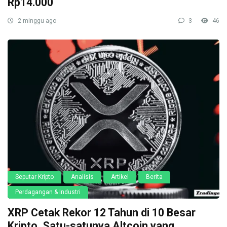
Rp14.000
2 minggu ago
3
46
Seputar Kripto
Analisis
Artikel
Berita
Perdagangan & Industri
XRP Cetak Rekor 12 Tahun di 10 Besar
Kripto, Satu-satunya Altcoin yang