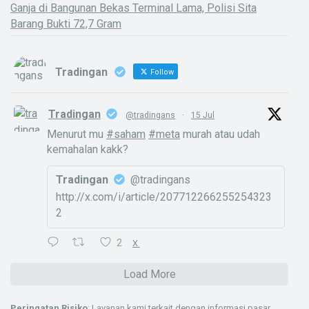
Ganja di Bangunan Bekas Terminal Lama, Polisi Sita
Barang Bukti 72,7 Gram
Tradingan
Follow
Tradingan
@tradingans
·
15 Jul
Menurut mu
#saham
#meta
murah atau udah
kemahalan kakk?
Tradingan
@tradingans
http://x.com/i/article/207712266255254323
2
2
X
Load More
Peringatan Risiko
: Layanan kami terkait dengan informasi pasar