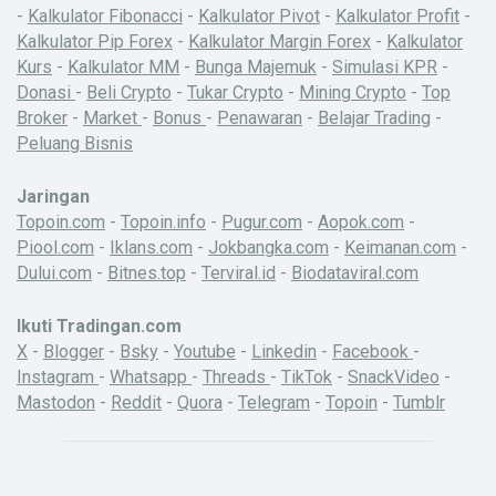
-
Kalkulator Fibonacci
-
Kalkulator Pivot
-
Kalkulator Profit
-
Kalkulator Pip Forex
-
Kalkulator Margin Forex
-
Kalkulator
Kurs
-
Kalkulator MM
-
Bunga Majemuk
-
Simulasi KPR
-
Donasi
-
Beli Crypto
-
Tukar Crypto
-
Mining Crypto
-
Top
Broker
-
Market
-
Bonus
-
Penawaran
-
Belajar Trading
-
Peluang Bisnis
Jaringan
Topoin.com
-
Topoin.info
-
Pugur.com
-
Aopok.com
-
Piool.com
-
Iklans.com
-
Jokbangka.com
-
Keimanan.com
-
Dului.com
-
Bitnes.top
-
Terviral.id
-
Biodataviral.com
Ikuti Tradingan.com
X
-
Blogger
-
Bsky
-
Youtube
-
Linkedin
-
Facebook
-
Instagram
-
Whatsapp
-
Threads
-
TikTok
-
SnackVideo
-
Mastodon
-
Reddit
-
Quora
-
Telegram
-
Topoin
-
Tumblr