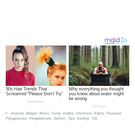
Analisis
,
Belajar
,
Bisnis
,
Forex
,
Indeks
,
Informasi
,
Kripto
,
Panduan
,
Pengalaman
,
Pengetahuan
,
Saham
,
Tips
,
trading
,
Trik