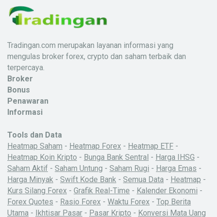
Tradingan.com merupakan layanan informasi yang
mengulas broker forex, crypto dan saham terbaik dan
terpercaya.
Broker
Bonus
Penawaran
Informasi
Tools dan Data
Heatmap Saham
-
Heatmap Forex
-
Heatmap ETF
-
Heatmap Koin Kripto
-
Bunga Bank Sentral
-
Harga IHSG
-
Saham Aktif
-
Saham Untung
-
Saham Rugi
-
Harga Emas
-
Harga Minyak
-
Swift Kode Bank
-
Semua Data
-
Heatmap
-
Kurs Silang Forex
-
Grafik Real-Time
-
Kalender Ekonomi
-
Forex Quotes
-
Rasio Forex
-
Waktu Forex
-
Top Berita
Utama
-
Ikhtisar Pasar
-
Pasar Kripto
-
Konversi Mata Uang