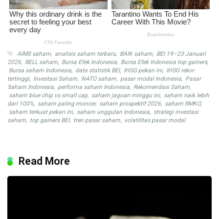
AIMS saham
,
analisis saham terbaru
,
BAIK saham
,
BEI 19–23 Januari
2026
,
BELL saham
,
Bursa Efek Indonesia
,
Bursa Efek Indonesia top gainers
,
Bursa saham Indonesia
,
data statistik BEI
,
IHSG pekan ini
,
IHSG rekor
tertinggi
,
Investasi Saham
,
NATO saham
,
pasar modal Indonesia
,
Pasar
Saham Indonesia
,
performa saham Indonesia
,
Rekomendasi Saham
,
saham blue chip vs small cap
,
saham jagoan minggu ini
,
saham naik lebih
dari 100%
,
saham paling moncer
,
saham prospektif 2026
,
saham RMKO
,
saham terkuat pekan ini
,
saham unggulan Indonesia
,
strategi investasi
saham
,
top gainers BEI
,
tren pasar saham
,
volatilitas pasar modal
Read More