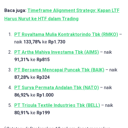
Baca juga:
Timeframe Alignment Strategy: Kapan LTF
Harus Nurut ke HTF dalam Trading
PT Royaltama Mulia Kontraktorindo Tbk (RMKO)
–
naik
133,78%
ke
Rp1.730
PT Artha Mahiya Investama Tbk (AIMS)
– naik
91,31%
ke
Rp815
PT Bersama Mencapai Puncak Tbk (BAIK)
– naik
87,28%
ke
Rp324
PT Surya Permata Andalan Tbk (NATO)
– naik
86,92%
ke
Rp1.000
PT Trisula Textile Industries Tbk (BELL)
– naik
80,91%
ke
Rp199