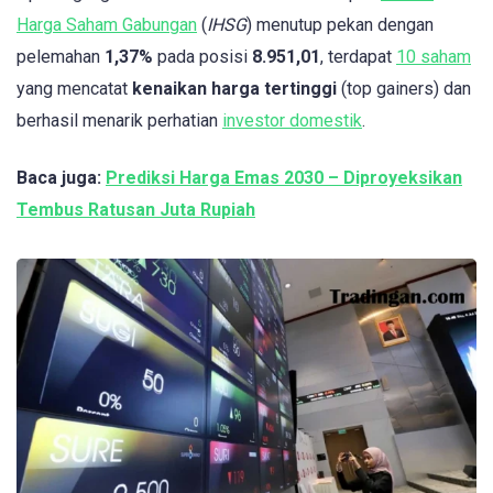
Harga Saham Gabungan
(
IHSG
) menutup pekan dengan
pelemahan
1,37%
pada posisi
8.951,01
, terdapat
10 saham
yang mencatat
kenaikan harga tertinggi
(top gainers) dan
berhasil menarik perhatian
investor domestik
.
Baca juga:
Prediksi Harga Emas 2030 – Diproyeksikan
Tembus Ratusan Juta Rupiah