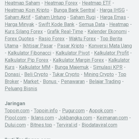
Heatmap Saham
-
Heatmap Forex
-
Heatmap ETF
-
Heatmap Koin Kripto
-
Bunga Bank Sentral
-
Harga IHSG
-
Saham Aktif
-
Saham Untung
-
Saham Rugi
-
Harga Emas
-
Harga Minyak
-
Swift Kode Bank
-
Semua Data
-
Heatmap
-
Kurs Silang Forex
-
Grafik Real-Time
-
Kalender Ekonomi
-
Forex Quotes
-
Rasio Forex
-
Waktu Forex
-
Top Berita
Utama
-
Ikhtisar Pasar
-
Pasar Kripto
-
Konversi Mata Uang
-
Kalkulator Fibonacci
-
Kalkulator Pivot
-
Kalkulator Profit
-
Kalkulator Pip Forex
-
Kalkulator Margin Forex
-
Kalkulator
Kurs
-
Kalkulator MM
-
Bunga Majemuk
-
Simulasi KPR
-
Donasi
-
Beli Crypto
-
Tukar Crypto
-
Mining Crypto
-
Top
Broker
-
Market
-
Bonus
-
Penawaran
-
Belajar Trading
-
Peluang Bisnis
Jaringan
Topoin.com
-
Topoin.info
-
Pugur.com
-
Aopok.com
-
Piool.com
-
Iklans.com
-
Jokbangka.com
-
Keimanan.com
-
Dului.com
-
Bitnes.top
-
Terviral.id
-
Biodataviral.com