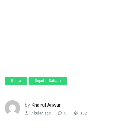
Berita
Seputar Saham
by
Khairul Anwar
7 bulan ago
0
162