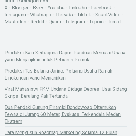
Ikuti Tradingan.com
X
-
Blogger
-
Bsky
-
Youtube
-
Linkedin
-
Facebook
-
Instagram
-
Whatsapp
-
Threads
-
TikTok
-
SnackVideo
-
Mastodon
-
Reddit
-
Quora
-
Telegram
-
Topoin
-
Tumblr
Produksi Kain Serbaguna Dapur: Panduan Memulai Usaha
yang Menjanjikan untuk Pebisnis Pemula
Produksi Tas Belanja Jaring: Peluang Usaha Ramah
Lingkungan yang Menjanjikan
Viral Mahasiswi FKM Undana Diduga Depresi Usai Sidang
Skripsi Berulang Kali Tertunda
Dua Pendaki Gunung Piramid Bondowoso Ditemukan
Tewas di Jurang 60 Meter, Evakuasi Terkendala Medan
Ekstrem
X
Cara Menyusun Roadmap Marketing Selama 12 Bulan