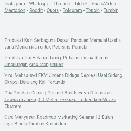
Instagram
-
Whatsapp
-
Threads
-
TikTok
-
SnackVideo
-
Mastodon
-
Reddit
-
Quora
-
Telegram
-
Topoin
-
Tumblr
Produksi Kain Serbaguna Dapur: Panduan Memulai Usaha
yang Menjanjikan untuk Pebisnis Pemula
Produksi Tas Belanja Jaring: Peluang Usaha Ramah
Lingkungan yang Menjanjikan
Viral Mahasiswi FKM Undana Diduga Depresi Usai Sidang
Skripsi Berulang Kali Tertunda
Dua Pendaki Gunung Piramid Bondowoso Ditemukan
Tewas di Jurang 60 Meter, Evakuasi Terkendala Medan
Ekstrem
Cara Menyusun Roadmap Marketing Selama 12 Bulan
agar Bisnis Tumbuh Konsisten