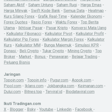
Saham Aktif
-
Saham Untung
-
Saham Rugi
-
Harga Emas
-
Harga Minyak
-
Swift Kode Bank
-
Semua Data
-
Heatmap
-
Kurs Silang Forex
-
Grafik Real-Time
-
Kalender Ekonomi
-
Forex Quotes
-
Rasio Forex
-
Waktu Forex
-
Top Berita
Utama
-
Ikhtisar Pasar
-
Pasar Kripto
-
Konversi Mata Uang
-
Kalkulator Fibonacci
-
Kalkulator Pivot
-
Kalkulator Profit
-
Kalkulator Pip Forex
-
Kalkulator Margin Forex
-
Kalkulator
Kurs
-
Kalkulator MM
-
Bunga Majemuk
-
Simulasi KPR
-
Donasi
-
Beli Crypto
-
Tukar Crypto
-
Mining Crypto
-
Top
Broker
-
Market
-
Bonus
-
Penawaran
-
Belajar Trading
-
Peluang Bisnis
Jaringan
Topoin.com
-
Topoin.info
-
Pugur.com
-
Aopok.com
-
Piool.com
-
Iklans.com
-
Jokbangka.com
-
Keimanan.com
-
Dului.com
-
Bitnes.top
-
Terviral.id
-
Biodataviral.com
Ikuti Tradingan.com
X
-
Blogger
-
Bsky
-
Youtube
-
Linkedin
-
Facebook
-