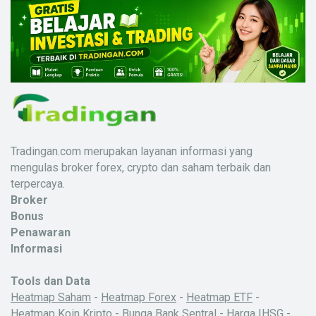
Tradingan.com merupakan layanan informasi yang
mengulas broker forex, crypto dan saham terbaik dan
terpercaya.
Broker
Bonus
Penawaran
Informasi
Tools dan Data
Heatmap Saham
-
Heatmap Forex
-
Heatmap ETF
-
Heatmap Koin Kripto
-
Bunga Bank Sentral
-
Harga IHSG
-