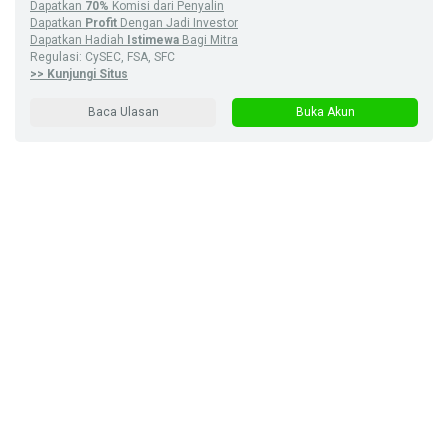
Dapatkan
70%
Komisi dari Penyalin
Dapatkan
Profit
Dengan Jadi Investor
Dapatkan Hadiah
Istimewa
Bagi Mitra
Regulasi: CySEC, FSA, SFC
>> Kunjungi Situs
Baca Ulasan
Buka Akun