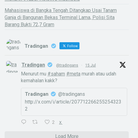
Mahasiswa di Bangka Tengah Ditangkap Usai Tanam
Ganja di Bangunan Bekas Terminal Lama, Polisi Sita
Barang Bukti 72,7 Gram
Tradingan
Follow
Tradingan
@tradingans
·
15 Jul
Menurut mu
#saham
#meta
murah atau udah
kemahalan kakk?
Tradingan
@tradingans
http://x.com/i/article/207712266255254323
2
2
X
Load More