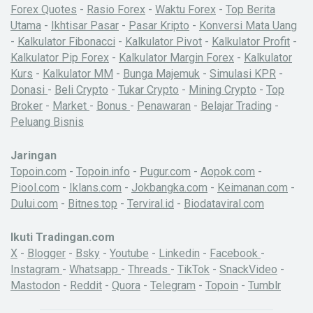
Forex Quotes
-
Rasio Forex
-
Waktu Forex
-
Top Berita
Utama
-
Ikhtisar Pasar
-
Pasar Kripto
-
Konversi Mata Uang
-
Kalkulator Fibonacci
-
Kalkulator Pivot
-
Kalkulator Profit
-
Kalkulator Pip Forex
-
Kalkulator Margin Forex
-
Kalkulator
Kurs
-
Kalkulator MM
-
Bunga Majemuk
-
Simulasi KPR
-
Donasi
-
Beli Crypto
-
Tukar Crypto
-
Mining Crypto
-
Top
Broker
-
Market
-
Bonus
-
Penawaran
-
Belajar Trading
-
Peluang Bisnis
Jaringan
Topoin.com
-
Topoin.info
-
Pugur.com
-
Aopok.com
-
Piool.com
-
Iklans.com
-
Jokbangka.com
-
Keimanan.com
-
Dului.com
-
Bitnes.top
-
Terviral.id
-
Biodataviral.com
Ikuti Tradingan.com
X
-
Blogger
-
Bsky
-
Youtube
-
Linkedin
-
Facebook
-
Instagram
-
Whatsapp
-
Threads
-
TikTok
-
SnackVideo
-
Mastodon
-
Reddit
-
Quora
-
Telegram
-
Topoin
-
Tumblr