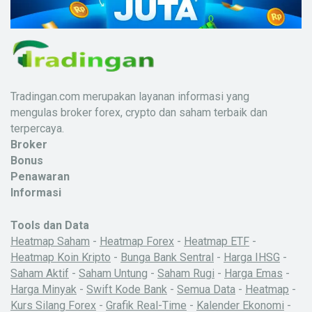
Tradingan.com merupakan layanan informasi yang
mengulas broker forex, crypto dan saham terbaik dan
terpercaya.
Broker
Bonus
Penawaran
Informasi
Tools dan Data
Heatmap Saham
-
Heatmap Forex
-
Heatmap ETF
-
Heatmap Koin Kripto
-
Bunga Bank Sentral
-
Harga IHSG
-
Saham Aktif
-
Saham Untung
-
Saham Rugi
-
Harga Emas
-
Harga Minyak
-
Swift Kode Bank
-
Semua Data
-
Heatmap
-
Kurs Silang Forex
-
Grafik Real-Time
-
Kalender Ekonomi
-