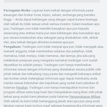
Peringatan Risiko
: Layanan kami terkait dengan informasi pasar
keuangan dan broker forex, kripto, saham, exchange yang berisiko
tinggi — Anda dapat kehilangan uang dengan cepat karena leverage,
oleh sebab itu tidak sesuai untuk semua investor. Dalam keadaan apa
pun, Tradingan.com tidak memiliki kewajiban apa pun kepada
seseorang atau entitas mana pun atas kehilangan atau kerusakan apa
pun secara keseluruhan atau sebagian yang disebabkan oleh, akibat
dari, atau terkait dengan aktivitas investasi apa pun.
Pengakuan
: Tradingan.com tidak menjual apa pun, tidak mengajak atau
menarik anggota, tidak memberikan edukasi dan pelatihan, tidak
memaksa, tidak menipu, tidak memeras, dan lainnya, jika ada yang
melakukan penipuan yang mengatas namakan tradingan.com sudah
dipastikan itu adalah penipu. Tradingan.com hanya memberikan
informasi sesuai dengan informasi yang disediakan secara publik oleh
pihak terkait dan terkadang copy paste dan mengedit beberapa artikel
dan konten untuk melengkapi informasi agar dapat membantu anda
menilai sesuai kebutuhan dan keperluan yang sudah kami jelaskan di
halaman
Penafian
. Tradingan.com hanya mendapatkan komisi dari
program afiliasi serta bagi hasil dari menyediakan ruang iklan oleh pihak
terkait yang sudah kami jelaskan pada halaman
Pengungkapan Afiliasi
.
Oleh sebab itu kami tidak bertanggung jawab atas apa pun yang anda
lakukan namun kami mohon maaf sebesar-besarnya jika informasi yang