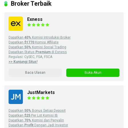
Broker Terbaik
Exness
Dapatkan
40%
Komisi Introduksi Broker
Dapatkan
$1770
Komisi Affiliate
Dapatkan
50%
Komisi Social Trading
Dapatkan Status
Premium
di Exness
Regulasi: CySEC, FSA, FSCA
>> Kunjungi Situs!
Baca Ulasan
Buka Akun
JustMarkets
Dapatkan
50%
Bonus Setiap Deposit
Dapatkan
$25
Per Lot Komisi IB
Dapatkan
70%
Komisi dari Penyalin
Dapatkan
Profit
Dengan Jadi Investor