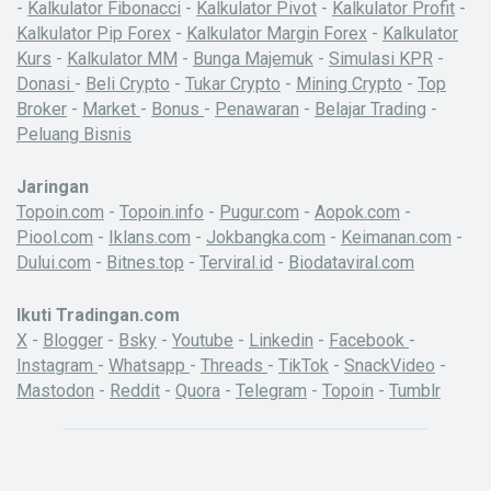
-
Kalkulator Fibonacci
-
Kalkulator Pivot
-
Kalkulator Profit
-
Kalkulator Pip Forex
-
Kalkulator Margin Forex
-
Kalkulator
Kurs
-
Kalkulator MM
-
Bunga Majemuk
-
Simulasi KPR
-
Donasi
-
Beli Crypto
-
Tukar Crypto
-
Mining Crypto
-
Top
Broker
-
Market
-
Bonus
-
Penawaran
-
Belajar Trading
-
Peluang Bisnis
Jaringan
Topoin.com
-
Topoin.info
-
Pugur.com
-
Aopok.com
-
Piool.com
-
Iklans.com
-
Jokbangka.com
-
Keimanan.com
-
Dului.com
-
Bitnes.top
-
Terviral.id
-
Biodataviral.com
Ikuti Tradingan.com
X
-
Blogger
-
Bsky
-
Youtube
-
Linkedin
-
Facebook
-
Instagram
-
Whatsapp
-
Threads
-
TikTok
-
SnackVideo
-
Mastodon
-
Reddit
-
Quora
-
Telegram
-
Topoin
-
Tumblr