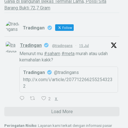
Ganja di Bangunan Bekas Terminal Lama, Polisi Sita
Barang Bukti 72,7 Gram
Tradingan
Follow
Tradingan
@tradingans
·
15 Jul
Menurut mu
#saham
#meta
murah atau udah
kemahalan kakk?
Tradingan
@tradingans
http://x.com/i/article/207712266255254323
2
2
X
Load More
Peringatan Risiko
: Layanan kami terkait dengan informasi pasar