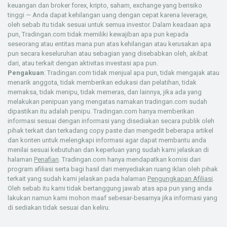
keuangan dan broker forex, kripto, saham, exchange yang berisiko
tinggi — Anda dapat kehilangan uang dengan cepat karena leverage,
oleh sebab itu tidak sesuai untuk semua investor. Dalam keadaan apa
pun, Tradingan.com tidak memiliki kewajiban apa pun kepada
seseorang atau entitas mana pun atas kehilangan atau kerusakan apa
pun secara keseluruhan atau sebagian yang disebabkan oleh, akibat
dari, atau terkait dengan aktivitas investasi apa pun.
Pengakuan
: Tradingan.com tidak menjual apa pun, tidak mengajak atau
menarik anggota, tidak memberikan edukasi dan pelatihan, tidak
memaksa, tidak menipu, tidak memeras, dan lainnya, jika ada yang
melakukan penipuan yang mengatas namakan tradingan.com sudah
dipastikan itu adalah penipu. Tradingan.com hanya memberikan
informasi sesuai dengan informasi yang disediakan secara publik oleh
pihak terkait dan terkadang copy paste dan mengedit beberapa artikel
dan konten untuk melengkapi informasi agar dapat membantu anda
menilai sesuai kebutuhan dan keperluan yang sudah kami jelaskan di
halaman
Penafian
. Tradingan.com hanya mendapatkan komisi dari
program afiliasi serta bagi hasil dari menyediakan ruang iklan oleh pihak
terkait yang sudah kami jelaskan pada halaman
Pengungkapan Afiliasi
.
Oleh sebab itu kami tidak bertanggung jawab atas apa pun yang anda
lakukan namun kami mohon maaf sebesar-besarnya jika informasi yang
di sediakan tidak sesuai dan keliru.