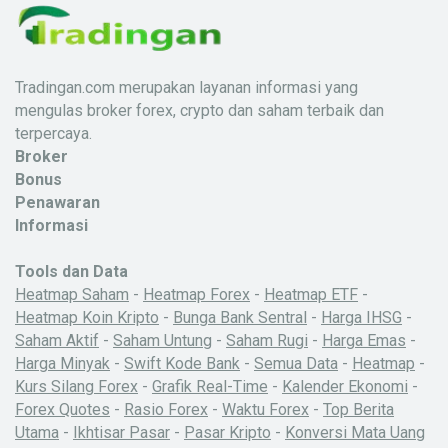
Tradingan.com merupakan layanan informasi yang
mengulas broker forex, crypto dan saham terbaik dan
terpercaya.
Broker
Bonus
Penawaran
Informasi
Tools dan Data
Heatmap Saham
-
Heatmap Forex
-
Heatmap ETF
-
Heatmap Koin Kripto
-
Bunga Bank Sentral
-
Harga IHSG
-
Saham Aktif
-
Saham Untung
-
Saham Rugi
-
Harga Emas
-
Harga Minyak
-
Swift Kode Bank
-
Semua Data
-
Heatmap
-
Kurs Silang Forex
-
Grafik Real-Time
-
Kalender Ekonomi
-
Forex Quotes
-
Rasio Forex
-
Waktu Forex
-
Top Berita
Utama
-
Ikhtisar Pasar
-
Pasar Kripto
-
Konversi Mata Uang