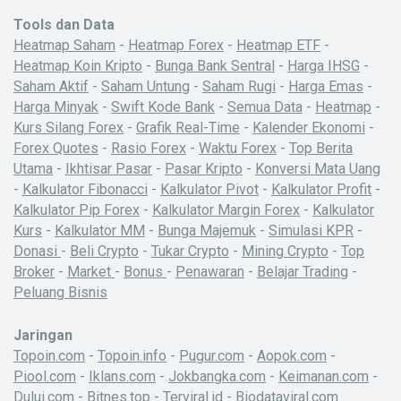
Tools dan Data
Heatmap Saham
-
Heatmap Forex
-
Heatmap ETF
-
Heatmap Koin Kripto
-
Bunga Bank Sentral
-
Harga IHSG
-
Saham Aktif
-
Saham Untung
-
Saham Rugi
-
Harga Emas
-
Harga Minyak
-
Swift Kode Bank
-
Semua Data
-
Heatmap
-
Kurs Silang Forex
-
Grafik Real-Time
-
Kalender Ekonomi
-
Forex Quotes
-
Rasio Forex
-
Waktu Forex
-
Top Berita
Utama
-
Ikhtisar Pasar
-
Pasar Kripto
-
Konversi Mata Uang
-
Kalkulator Fibonacci
-
Kalkulator Pivot
-
Kalkulator Profit
-
Kalkulator Pip Forex
-
Kalkulator Margin Forex
-
Kalkulator
Kurs
-
Kalkulator MM
-
Bunga Majemuk
-
Simulasi KPR
-
Donasi
-
Beli Crypto
-
Tukar Crypto
-
Mining Crypto
-
Top
Broker
-
Market
-
Bonus
-
Penawaran
-
Belajar Trading
-
Peluang Bisnis
Jaringan
Topoin.com
-
Topoin.info
-
Pugur.com
-
Aopok.com
-
Piool.com
-
Iklans.com
-
Jokbangka.com
-
Keimanan.com
-
Dului.com
-
Bitnes.top
-
Terviral.id
-
Biodataviral.com