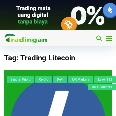
Tag:
Trading Litecoin
Seputar Kripto
Crypto
DeFi
IDR Markets
Layer 1&2
USDT Markets