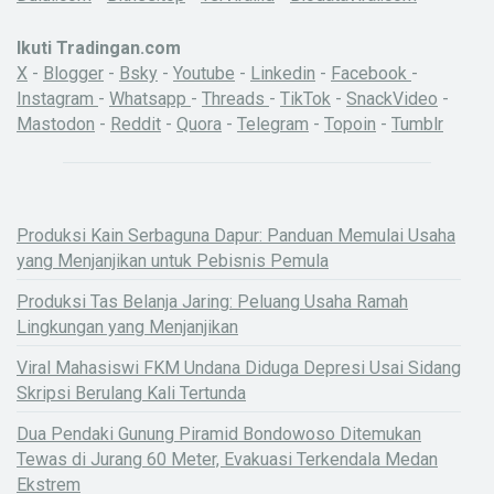
Ikuti Tradingan.com
X
-
Blogger
-
Bsky
-
Youtube
-
Linkedin
-
Facebook
-
Instagram
-
Whatsapp
-
Threads
-
TikTok
-
SnackVideo
-
Mastodon
-
Reddit
-
Quora
-
Telegram
-
Topoin
-
Tumblr
Produksi Kain Serbaguna Dapur: Panduan Memulai Usaha
yang Menjanjikan untuk Pebisnis Pemula
Produksi Tas Belanja Jaring: Peluang Usaha Ramah
Lingkungan yang Menjanjikan
Viral Mahasiswi FKM Undana Diduga Depresi Usai Sidang
Skripsi Berulang Kali Tertunda
Dua Pendaki Gunung Piramid Bondowoso Ditemukan
Tewas di Jurang 60 Meter, Evakuasi Terkendala Medan
Ekstrem