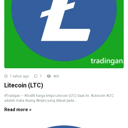
1 tahun ago
7
460
Litecoin (LTC)
#Tradigan – #Grafik harga kritpo Litecoin (LTC) Saat Ini. #Litecoin #LTC
adalah mata #uang #kripto yang dibuat pada ...
Read more »