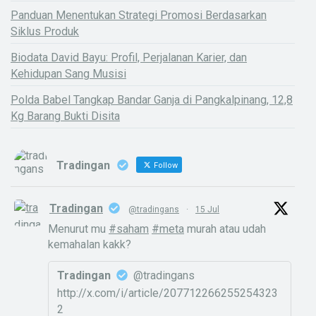
Panduan Menentukan Strategi Promosi Berdasarkan
Siklus Produk
Biodata David Bayu: Profil, Perjalanan Karier, dan
Kehidupan Sang Musisi
Polda Babel Tangkap Bandar Ganja di Pangkalpinang, 12,8
Kg Barang Bukti Disita
Tradingan
Follow
Tradingan
@tradingans
·
15 Jul
Menurut mu
#saham
#meta
murah atau udah
kemahalan kakk?
Tradingan
@tradingans
http://x.com/i/article/207712266255254323
2