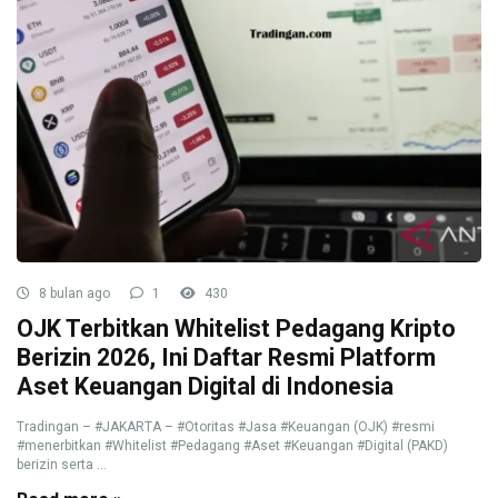
8 bulan ago
1
430
OJK Terbitkan Whitelist Pedagang Kripto
Berizin 2026, Ini Daftar Resmi Platform
Aset Keuangan Digital di Indonesia
Tradingan – #JAKARTA – #Otoritas #Jasa #Keuangan (OJK) #resmi
#menerbitkan #Whitelist #Pedagang #Aset #Keuangan #Digital (PAKD)
berizin serta ...