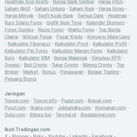
Heatmap Koin Kripto
-
Bunga Bank Sentral
-
Harga IHSG
-
Saham Aktif
-
Saham Untung
-
Saham Rugi
-
Harga Emas
-
Harga Minyak
-
Swift Kode Bank
-
Semua Data
-
Heatmap
-
Kurs Silang Forex
-
Grafik Real-Time
-
Kalender Ekonomi
-
Forex Quotes
-
Rasio Forex
-
Waktu Forex
-
Top Berita
Utama
-
Ikhtisar Pasar
-
Pasar Kripto
-
Konversi Mata Uang
-
Kalkulator Fibonacci
-
Kalkulator Pivot
-
Kalkulator Profit
-
Kalkulator Pip Forex
-
Kalkulator Margin Forex
-
Kalkulator
Kurs
-
Kalkulator MM
-
Bunga Majemuk
-
Simulasi KPR
-
Donasi
-
Beli Crypto
-
Tukar Crypto
-
Mining Crypto
-
Top
Broker
-
Market
-
Bonus
-
Penawaran
-
Belajar Trading
-
Peluang Bisnis
Jaringan
Topoin.com
-
Topoin.info
-
Pugur.com
-
Aopok.com
-
Piool.com
-
Iklans.com
-
Jokbangka.com
-
Keimanan.com
-
Dului.com
-
Bitnes.top
-
Terviral.id
-
Biodataviral.com
Ikuti Tradingan.com
X
-
Blogger
-
Bsky
-
Youtube
-
Linkedin
-
Facebook
-