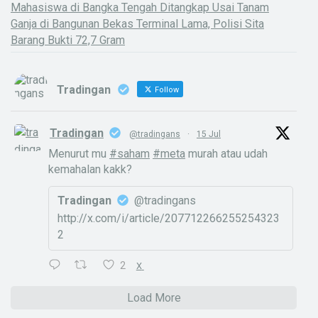
Mahasiswa di Bangka Tengah Ditangkap Usai Tanam
Ganja di Bangunan Bekas Terminal Lama, Polisi Sita
Barang Bukti 72,7 Gram
Tradingan
Follow
Tradingan
@tradingans
·
15 Jul
Menurut mu
#saham
#meta
murah atau udah
kemahalan kakk?
Tradingan
@tradingans
http://x.com/i/article/207712266255254323
2
2
X
Load More