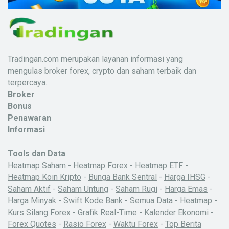
Tradingan.com merupakan layanan informasi yang
mengulas broker forex, crypto dan saham terbaik dan
terpercaya.
Broker
Bonus
Penawaran
Informasi
Tools dan Data
Heatmap Saham
-
Heatmap Forex
-
Heatmap ETF
-
Heatmap Koin Kripto
-
Bunga Bank Sentral
-
Harga IHSG
-
Saham Aktif
-
Saham Untung
-
Saham Rugi
-
Harga Emas
-
Harga Minyak
-
Swift Kode Bank
-
Semua Data
-
Heatmap
-
Kurs Silang Forex
-
Grafik Real-Time
-
Kalender Ekonomi
-
Forex Quotes
-
Rasio Forex
-
Waktu Forex
-
Top Berita