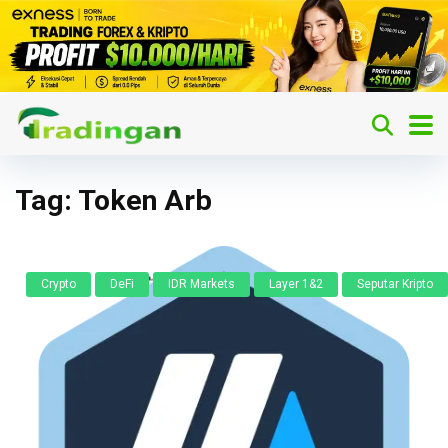
Tag:
Token Arb
Crypto
DeFi
IDR Markets
Layer 1&2
Seputar Kripto