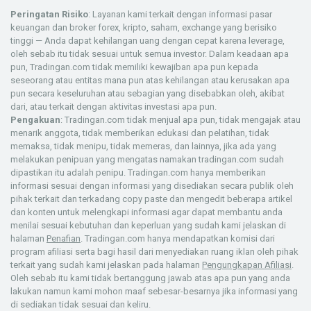
Peringatan Risiko
: Layanan kami terkait dengan informasi pasar
keuangan dan broker forex, kripto, saham, exchange yang berisiko
tinggi — Anda dapat kehilangan uang dengan cepat karena leverage,
oleh sebab itu tidak sesuai untuk semua investor. Dalam keadaan apa
pun, Tradingan.com tidak memiliki kewajiban apa pun kepada
seseorang atau entitas mana pun atas kehilangan atau kerusakan apa
pun secara keseluruhan atau sebagian yang disebabkan oleh, akibat
dari, atau terkait dengan aktivitas investasi apa pun.
Pengakuan
: Tradingan.com tidak menjual apa pun, tidak mengajak atau
menarik anggota, tidak memberikan edukasi dan pelatihan, tidak
memaksa, tidak menipu, tidak memeras, dan lainnya, jika ada yang
melakukan penipuan yang mengatas namakan tradingan.com sudah
dipastikan itu adalah penipu. Tradingan.com hanya memberikan
informasi sesuai dengan informasi yang disediakan secara publik oleh
pihak terkait dan terkadang copy paste dan mengedit beberapa artikel
dan konten untuk melengkapi informasi agar dapat membantu anda
menilai sesuai kebutuhan dan keperluan yang sudah kami jelaskan di
halaman
Penafian
. Tradingan.com hanya mendapatkan komisi dari
program afiliasi serta bagi hasil dari menyediakan ruang iklan oleh pihak
terkait yang sudah kami jelaskan pada halaman
Pengungkapan Afiliasi
.
Oleh sebab itu kami tidak bertanggung jawab atas apa pun yang anda
lakukan namun kami mohon maaf sebesar-besarnya jika informasi yang
di sediakan tidak sesuai dan keliru.