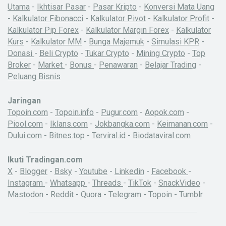
Utama
-
Ikhtisar Pasar
-
Pasar Kripto
-
Konversi Mata Uang
-
Kalkulator Fibonacci
-
Kalkulator Pivot
-
Kalkulator Profit
-
Kalkulator Pip Forex
-
Kalkulator Margin Forex
-
Kalkulator
Kurs
-
Kalkulator MM
-
Bunga Majemuk
-
Simulasi KPR
-
Donasi
-
Beli Crypto
-
Tukar Crypto
-
Mining Crypto
-
Top
Broker
-
Market
-
Bonus
-
Penawaran
-
Belajar Trading
-
Peluang Bisnis
Jaringan
Topoin.com
-
Topoin.info
-
Pugur.com
-
Aopok.com
-
Piool.com
-
Iklans.com
-
Jokbangka.com
-
Keimanan.com
-
Dului.com
-
Bitnes.top
-
Terviral.id
-
Biodataviral.com
Ikuti Tradingan.com
X
-
Blogger
-
Bsky
-
Youtube
-
Linkedin
-
Facebook
-
Instagram
-
Whatsapp
-
Threads
-
TikTok
-
SnackVideo
-
Mastodon
-
Reddit
-
Quora
-
Telegram
-
Topoin
-
Tumblr