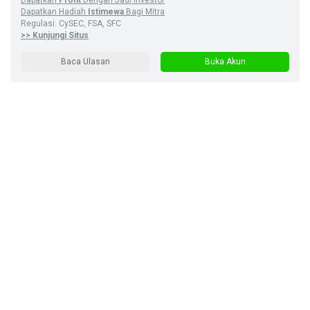
Dapatkan
Profit
Dengan Jadi Investor
Dapatkan Hadiah
Istimewa
Bagi Mitra
Regulasi: CySEC, FSA, SFC
>> Kunjungi Situs
Baca Ulasan
Buka Akun