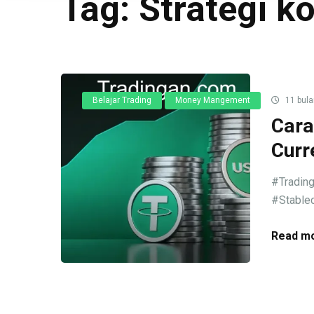
Tag:
Strategi k
Belajar Trading
Money Mangement
11 bula
Cara
Curr
#Trading
#Stablec
Read mo