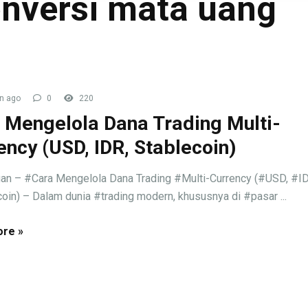
onversi mata uang
n ago
0
220
 Mengelola Dana Trading Multi-
ency (USD, IDR, Stablecoin)
an – #Cara Mengelola Dana Trading #Multi-Currency (#USD, #I
oin) – Dalam dunia #trading modern, khususnya di #pasar ...
re »