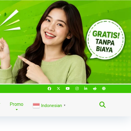
r
Promo
Indonesian
▼