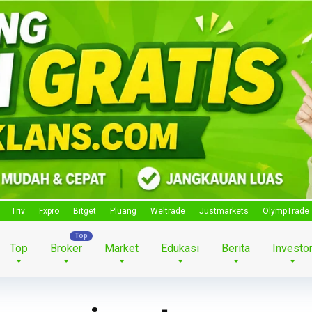
Triv
Fxpro
Bitget
Pluang
Weltrade
Justmarkets
OlympTrade
Top
Broker
Market
Edukasi
Berita
Investo