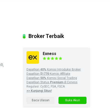
Broker Terbaik
Exness
DR,
Dapatkan
40%
Komisi Introduksi Broker
Dapatkan
$1770
Komisi Affiliate
Dapatkan
50%
Komisi Social Trading
Dapatkan Status
Premium
di Exness
Regulasi: CySEC, FSA, FSCA
>> Kunjungi Situs!
Baca Ulasan
Buka Akun