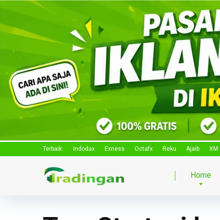
Terbaik:
Indodax
Exness
Octafx
Reku
Ajaib
XM
Home