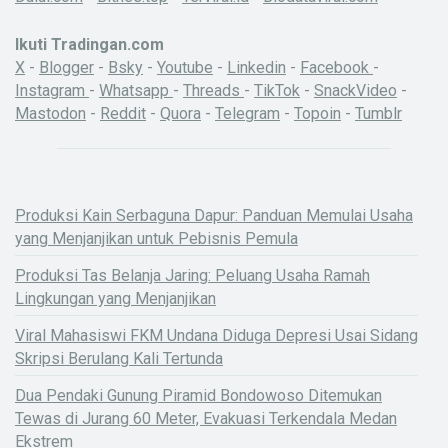
Ikuti Tradingan.com
X
-
Blogger
-
Bsky
-
Youtube
-
Linkedin
-
Facebook
-
Instagram
-
Whatsapp
-
Threads
-
TikTok
-
SnackVideo
-
Mastodon
-
Reddit
-
Quora
-
Telegram
-
Topoin
-
Tumblr
Produksi Kain Serbaguna Dapur: Panduan Memulai Usaha
yang Menjanjikan untuk Pebisnis Pemula
Produksi Tas Belanja Jaring: Peluang Usaha Ramah
Lingkungan yang Menjanjikan
Viral Mahasiswi FKM Undana Diduga Depresi Usai Sidang
Skripsi Berulang Kali Tertunda
Dua Pendaki Gunung Piramid Bondowoso Ditemukan
Tewas di Jurang 60 Meter, Evakuasi Terkendala Medan
Ekstrem