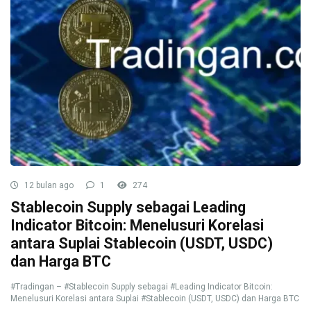
12 bulan ago
1
274
Stablecoin Supply sebagai Leading
Indicator Bitcoin: Menelusuri Korelasi
antara Suplai Stablecoin (USDT, USDC)
dan Harga BTC
#Tradingan – #Stablecoin Supply sebagai #Leading Indicator Bitcoin:
Menelusuri Korelasi antara Suplai #Stablecoin (USDT, USDC) dan Harga BTC
...