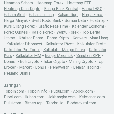
Heatmap Saham
-
Heatmap Forex
-
Heatmap ETF
-
Heatmap Koin Kripto
-
Bunga Bank Sentral
-
Harga IHSG
-
Saham Aktif
-
Saham Untung
-
Saham Rugi
-
Harga Emas
-
Harga Minyak
-
Swift Kode Bank
-
Semua Data
-
Heatmap
-
Kurs Silang Forex
-
Grafik Real-Time
-
Kalender Ekonomi
-
Forex Quotes
-
Rasio Forex
-
Waktu Forex
-
Top Berita
Utama
-
Ikhtisar Pasar
-
Pasar Kripto
-
Konversi Mata Uang
-
Kalkulator Fibonacci
-
Kalkulator Pivot
-
Kalkulator Profit
-
Kalkulator Pip Forex
-
Kalkulator Margin Forex
-
Kalkulator
Kurs
-
Kalkulator MM
-
Bunga Majemuk
-
Simulasi KPR
-
Donasi
-
Beli Crypto
-
Tukar Crypto
-
Mining Crypto
-
Top
Broker
-
Market
-
Bonus
-
Penawaran
-
Belajar Trading
-
Peluang Bisnis
Jaringan
Topoin.com
-
Topoin.info
-
Pugur.com
-
Aopok.com
-
Piool.com
-
Iklans.com
-
Jokbangka.com
-
Keimanan.com
-
Dului.com
-
Bitnes.top
-
Terviral.id
-
Biodataviral.com