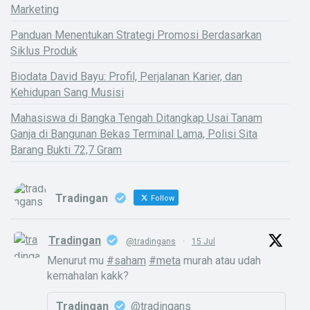
Marketing
Panduan Menentukan Strategi Promosi Berdasarkan
Siklus Produk
Biodata David Bayu: Profil, Perjalanan Karier, dan
Kehidupan Sang Musisi
Mahasiswa di Bangka Tengah Ditangkap Usai Tanam
Ganja di Bangunan Bekas Terminal Lama, Polisi Sita
Barang Bukti 72,7 Gram
Tradingan
Follow
Tradingan
@tradingans
·
15 Jul
Menurut mu
#saham
#meta
murah atau udah
kemahalan kakk?
Tradingan
@tradingans