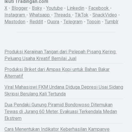
Ikuti Tradingan.com
X
-
Blogger
-
Bsky
-
Youtube
-
Linkedin
-
Facebook
-
Instagram
-
Whatsapp
-
Threads
-
TikTok
-
SnackVideo
-
Mastodon
-
Reddit
-
Quora
-
Telegram
-
Topoin
-
Tumblr
Produksi Kerajinan Tangan dari Pelepah Pisang Kering:
Peluang Usaha Kreatif Bernilai Jual
Produksi Briket dari Ampas Kopi untuk Bahan Bakar
Alternatif
Viral Mahasiswi FKM Undana Diduga Depresi Usai Sidang
Skripsi Berulang Kali Tertunda
Dua Pendaki Gunung Piramid Bondowoso Ditemukan
Tewas di Jurang 60 Meter, Evakuasi Terkendala Medan
Ekstrem
Cara Menentukan Indikator Keberhasilan Kampanye