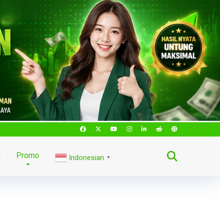
r
Promo
Indonesian
▼