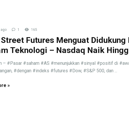
 ago
1
165
 Street Futures Menguat Didukung 
m Teknologi – Nasdaq Naik Hing
n – #Pasar #saham #AS #menunjukkan #sinyal #positif di #aw
ngan, #dengan #indeks #futures #Dow, #S&P 500, dan ...
re »