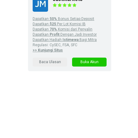
Dapatkan
50%
Bonus Setiap Deposit
Dapatkan
$25
Per Lot Komisi IB
Dapatkan
70%
Komisi dari Penyalin
Dapatkan
Profit
Dengan Jadi Investor
Dapatkan Hadiah
Istimewa
Bagi Mitra
Regulasi: CySEC, FSA, SFC
>> Kunjungi Situs
Baca Ulasan
Buka Akun