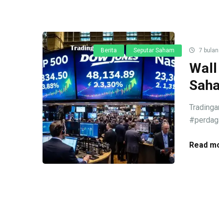
Berita
Seputar Saham
7 bulan
Wall
Saha
Tradinga
#perdaga
Read mo