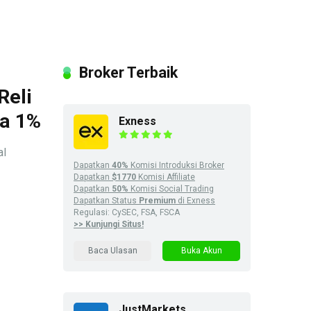
Broker Terbaik
Reli
ga 1%
Exness
al
Dapatkan
40%
Komisi Introduksi Broker
Dapatkan
$1770
Komisi Affiliate
Dapatkan
50%
Komisi Social Trading
Dapatkan Status
Premium
di Exness
Regulasi: CySEC, FSA, FSCA
>> Kunjungi Situs!
Baca Ulasan
Buka Akun
JustMarkets