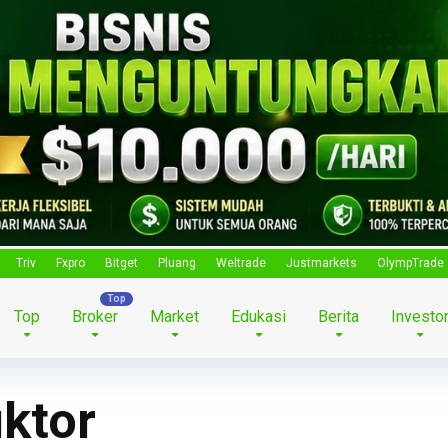
Triv
Fxpro
Bitget
Pluang
Weltrade
Justmarkets
OlympTrade
Top
Broker
Market
Edukasi
Berita
Investo
ktor