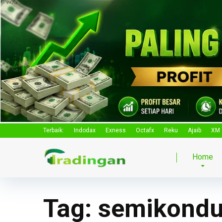
Terbaik:
Indodax
Exness
Octafx
Reku
Ajaib
XM
Home
Tag:
semikondu