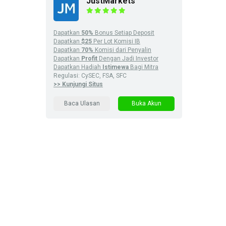
JustMarkets
Dapatkan
50%
Bonus Setiap Deposit
Dapatkan
$25
Per Lot Komisi IB
Dapatkan
70%
Komisi dari Penyalin
Dapatkan
Profit
Dengan Jadi Investor
Dapatkan Hadiah
Istimewa
Bagi Mitra
Regulasi: CySEC, FSA, SFC
>> Kunjungi Situs
Baca Ulasan
Buka Akun