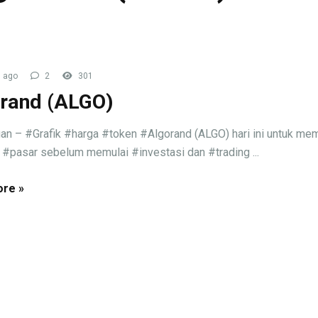
 ago
2
301
rand (ALGO)
an – #Grafik #harga #token #Algorand (ALGO) hari ini untuk me
 #pasar sebelum memulai #investasi dan #trading ...
re »