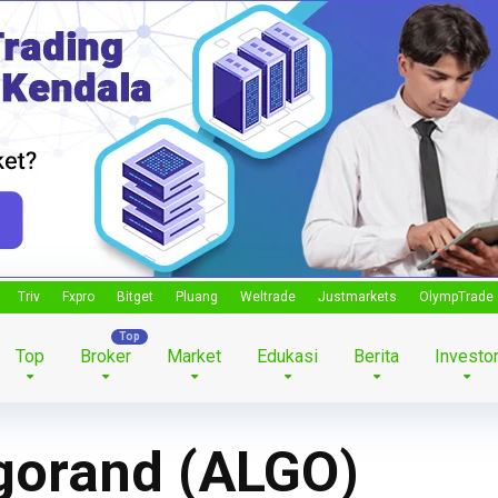
Triv
Fxpro
Bitget
Pluang
Weltrade
Justmarkets
OlympTrade
Top
Broker
Market
Edukasi
Berita
Investo
gorand (ALGO)