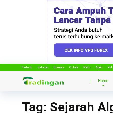
Terbaik:
Indodax
Exness
Octafx
Reku
Ajaib
XM
Home
Tag:
Sejarah Al