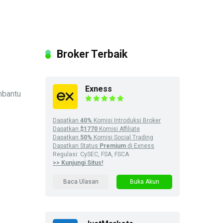
Broker Terbaik
Exness
mbantu
Dapatkan
40%
Komisi Introduksi Broker
Dapatkan
$1770
Komisi Affiliate
Dapatkan
50%
Komisi Social Trading
Dapatkan Status
Premium
di Exness
Regulasi: CySEC, FSA, FSCA
>> Kunjungi Situs!
Baca Ulasan
Buka Akun