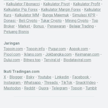
-
Kalkulator Fibonacci
-
Kalkulator Pivot
-
Kalkulator Profit
-
Kalkulator Pip Forex
-
Kalkulator Margin Forex
-
Kalkulator
Kurs
-
Kalkulator MM
-
Bunga Majemuk
-
Simulasi KPR
-
Donasi
-
Beli Crypto
-
Tukar Crypto
-
Mining Crypto
-
Top
Broker
-
Market
-
Bonus
-
Penawaran
-
Belajar Trading
-
Peluang Bisnis
Jaringan
Topoin.com
-
Topoin.info
-
Pugur.com
-
Aopok.com
-
Piool.com
-
Iklans.com
-
Jokbangka.com
-
Keimanan.com
-
Dului.com
-
Bitnes.top
-
Terviral.id
-
Biodataviral.com
Ikuti Tradingan.com
X
-
Blogger
-
Bsky
-
Youtube
-
Linkedin
-
Facebook
-
Instagram
-
Whatsapp
-
Threads
-
TikTok
-
SnackVideo
-
Mastodon
-
Reddit
-
Quora
-
Telegram
-
Topoin
-
Tumblr