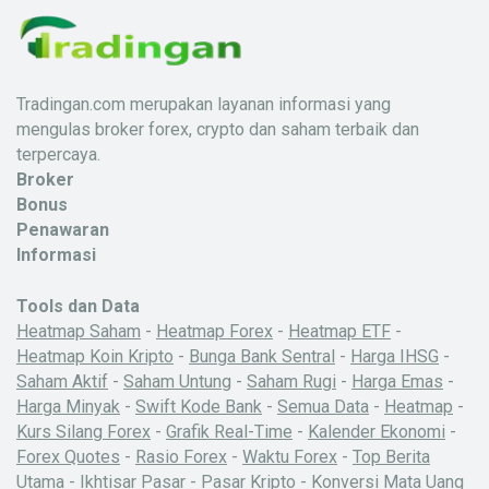
Tradingan.com merupakan layanan informasi yang
mengulas broker forex, crypto dan saham terbaik dan
terpercaya.
Broker
Bonus
Penawaran
Informasi
Tools dan Data
Heatmap Saham
-
Heatmap Forex
-
Heatmap ETF
-
Heatmap Koin Kripto
-
Bunga Bank Sentral
-
Harga IHSG
-
Saham Aktif
-
Saham Untung
-
Saham Rugi
-
Harga Emas
-
Harga Minyak
-
Swift Kode Bank
-
Semua Data
-
Heatmap
-
Kurs Silang Forex
-
Grafik Real-Time
-
Kalender Ekonomi
-
Forex Quotes
-
Rasio Forex
-
Waktu Forex
-
Top Berita
Utama
-
Ikhtisar Pasar
-
Pasar Kripto
-
Konversi Mata Uang