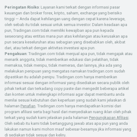
Peringatan Risiko
: Layanan kami terkait dengan informasi pasar
keuangan dan broker forex, kripto, saham, exchange yang berisiko
tinggi — Anda dapat kehilangan uang dengan cepat karena leverage,
oleh sebab itu tidak sesuai untuk semua investor. Dalam keadaan apa
pun, Tradingan.com tidak memiliki kewajiban apa pun kepada
seseorang atau entitas mana pun atas kehilangan atau kerusakan apa
pun secara keseluruhan atau sebagian yang disebabkan oleh, akibat
dari, atau terkait dengan aktivitas investasi apa pun.
Pengakuan
: Tradingan.com tidak menjual apa pun, tidak mengajak atau
menarik anggota, tidak memberikan edukasi dan pelatihan, tidak
memaksa, tidak menipu, tidak memeras, dan lainnya, jika ada yang
melakukan penipuan yang mengatas namakan tradingan.com sudah
dipastikan itu adalah penipu. Tradingan.com hanya memberikan
informasi sesuai dengan informasi yang disediakan secara publik oleh
pihak terkait dan terkadang copy paste dan mengedit beberapa artikel
dan konten untuk melengkapi informasi agar dapat membantu anda
menilai sesuai kebutuhan dan keperluan yang sudah kami jelaskan di
halaman
Penafian
. Tradingan.com hanya mendapatkan komisi dari
program afiliasi serta bagi hasil dari menyediakan ruang iklan oleh pihak
terkait yang sudah kami jelaskan pada halaman
Pengungkapan Afiliasi
.
Oleh sebab itu kami tidak bertanggung jawab atas apa pun yang anda
lakukan namun kami mohon maaf sebesar-besarnya jika informasi yang
di sediakan tidak sesuai dan keliru.