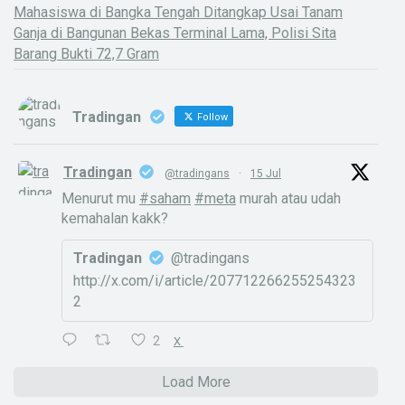
Mahasiswa di Bangka Tengah Ditangkap Usai Tanam
Ganja di Bangunan Bekas Terminal Lama, Polisi Sita
Barang Bukti 72,7 Gram
Tradingan
Follow
Tradingan
@tradingans
·
15 Jul
Menurut mu
#saham
#meta
murah atau udah
kemahalan kakk?
Tradingan
@tradingans
http://x.com/i/article/207712266255254323
2
2
X
Load More