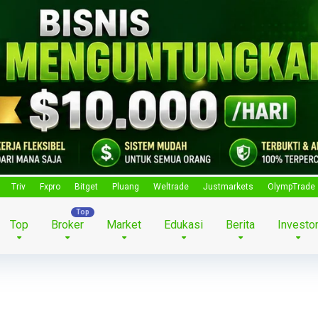
Triv
Fxpro
Bitget
Pluang
Weltrade
Justmarkets
OlympTrade
Top
Broker
Market
Edukasi
Berita
Investo