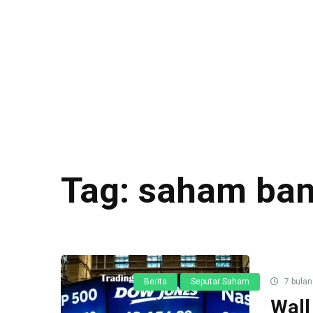
Tag:
saham ba
Berita
Seputar Saham
7 bulan
Wall