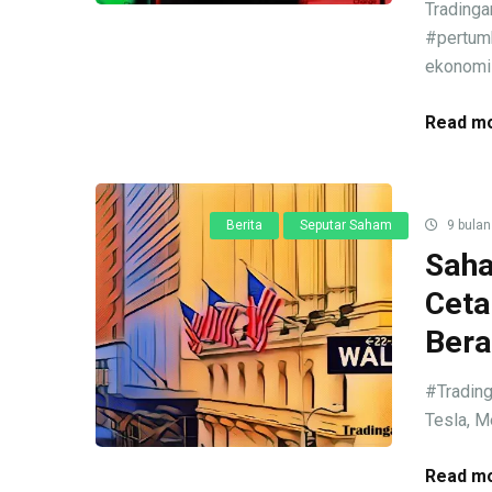
Trading
#pertum
ekonomi .
Read mo
Berita
Seputar Saham
9 bulan
Saha
Ceta
Bera
#Trading
Tesla, M
Read mo