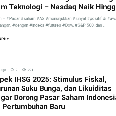
m Teknologi – Nasdaq Naik Hing
n – #Pasar #saham #AS #menunjukkan #sinyal #positif di #aw
ngan, #dengan #indeks #futures #Dow, #S&P 500, dan ...
re »
 ago
2
221
pek IHSG 2025: Stimulus Fiskal,
runan Suku Bunga, dan Likuiditas
gar Dorong Pasar Saham Indonesi
 Pertumbuhan Baru