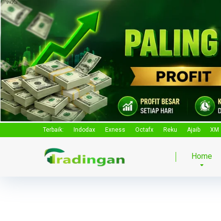
Terbaik:
Indodax
Exness
Octafx
Reku
Ajaib
XM
Home