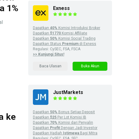
ga 1%
Exness
al
Dapatkan
40%
Komisi Introduksi Broker
Dapatkan
$1770
Komisi Affiliate
Dapatkan
50%
Komisi Social Trading
Dapatkan Status
Premium
di Exness
Regulasi: CySEC, FSA, FSCA
>> Kunjungi Situs!
Baca Ulasan
Buka Akun
JustMarkets
Dapatkan
50%
Bonus Setiap Deposit
a ke
Dapatkan
$25
Per Lot Komisi IB
Dapatkan
70%
Komisi dari Penyalin
Dapatkan
Profit
Dengan Jadi Investor
Dapatkan Hadiah
Istimewa
Bagi Mitra
Regulasi: CySEC, FSA, SFC