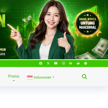
r
Promo
Indonesian
▼