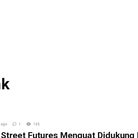
nk
 ago
1
165
 Street Futures Menguat Didukung 