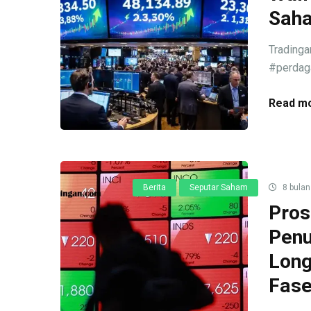
Saha
Tradinga
#perdaga
Read mo
Berita
Seputar Saham
8 bulan
Pros
Penu
Long
Fase