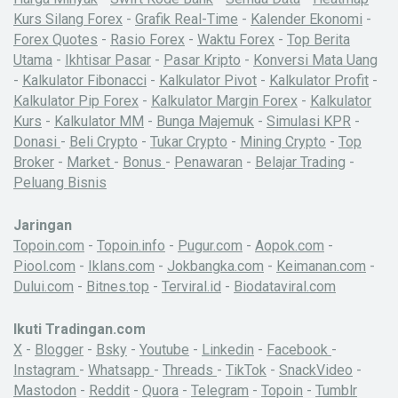
Kurs Silang Forex
-
Grafik Real-Time
-
Kalender Ekonomi
-
Forex Quotes
-
Rasio Forex
-
Waktu Forex
-
Top Berita
Utama
-
Ikhtisar Pasar
-
Pasar Kripto
-
Konversi Mata Uang
-
Kalkulator Fibonacci
-
Kalkulator Pivot
-
Kalkulator Profit
-
Kalkulator Pip Forex
-
Kalkulator Margin Forex
-
Kalkulator
Kurs
-
Kalkulator MM
-
Bunga Majemuk
-
Simulasi KPR
-
Donasi
-
Beli Crypto
-
Tukar Crypto
-
Mining Crypto
-
Top
Broker
-
Market
-
Bonus
-
Penawaran
-
Belajar Trading
-
Peluang Bisnis
Jaringan
Topoin.com
-
Topoin.info
-
Pugur.com
-
Aopok.com
-
Piool.com
-
Iklans.com
-
Jokbangka.com
-
Keimanan.com
-
Dului.com
-
Bitnes.top
-
Terviral.id
-
Biodataviral.com
Ikuti Tradingan.com
X
-
Blogger
-
Bsky
-
Youtube
-
Linkedin
-
Facebook
-
Instagram
-
Whatsapp
-
Threads
-
TikTok
-
SnackVideo
-
Mastodon
-
Reddit
-
Quora
-
Telegram
-
Topoin
-
Tumblr