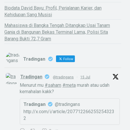
Biodata David Bayu: Profil, Perjalanan Karier, dan
Kehidupan Sang Musisi
Mahasiswa di Bangka Tengah Ditangkap Usai Tanam
Ganja di Bangunan Bekas Terminal Lama, Polisi Sita
Barang Bukti 72,7 Gram
Tradingan
Follow
Tradingan
@tradingans
·
15 Jul
Menurut mu
#saham
#meta
murah atau udah
kemahalan kakk?
Tradingan
@tradingans
http://x.com/i/article/207712266255254323
2