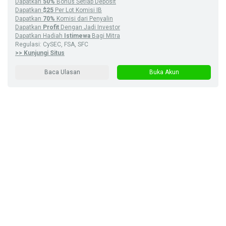
Dapatkan
50%
Bonus Setiap Deposit
Dapatkan
$25
Per Lot Komisi IB
Dapatkan
70%
Komisi dari Penyalin
Dapatkan
Profit
Dengan Jadi Investor
Dapatkan Hadiah
Istimewa
Bagi Mitra
Regulasi: CySEC, FSA, SFC
>> Kunjungi Situs
Baca Ulasan
Buka Akun