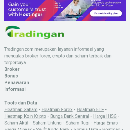
Tradingan.com merupakan layanan informasi yang
mengulas broker forex, crypto dan saham terbaik dan
terpercaya.
Broker
Bonus
Penawaran
Informasi
Tools dan Data
Heatmap Saham
-
Heatmap Forex
-
Heatmap ETF
-
Heatmap Koin Kripto
-
Bunga Bank Sentral
-
Harga IHSG
-
Saham Aktif
-
Saham Untung
-
Saham Rugi
-
Harga Emas
-
Harga Minyak
-
Swift Kode Bank
-
Semua Data
-
Heatmap
-