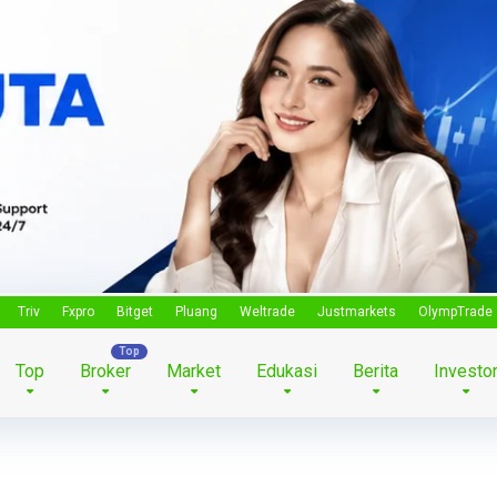
Triv
Fxpro
Bitget
Pluang
Weltrade
Justmarkets
OlympTrade
Top
Broker
Market
Edukasi
Berita
Investo