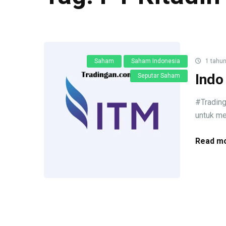
Saham
Saham Indonesia
1 tahun
Indo
Seputar Saham
#Trading
untuk me
Read mo