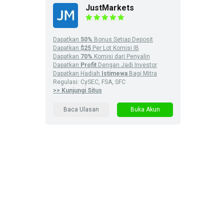
JustMarkets
Dapatkan
50%
Bonus Setiap Deposit
Dapatkan
$25
Per Lot Komisi IB
Dapatkan
70%
Komisi dari Penyalin
Dapatkan
Profit
Dengan Jadi Investor
Dapatkan Hadiah
Istimewa
Bagi Mitra
Regulasi: CySEC, FSA, SFC
>> Kunjungi Situs
Baca Ulasan
Buka Akun