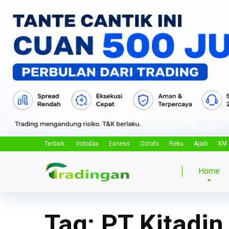
Terbaik:
Indodax
Exness
Octafx
Reku
Ajaib
XM
Home
Tag:
PT Kitadin