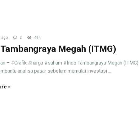
 ago
2
494
 Tambangraya Megah (ITMG)
an – #Grafik #harga #saham #Indo Tambangraya Megah (ITMG) h
mbantu analisa pasar sebelum memulai investasi ...
re »