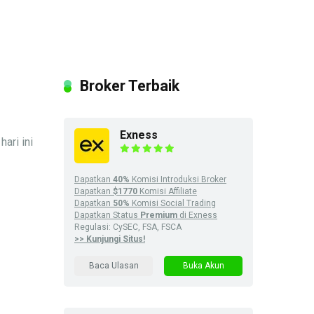
Broker Terbaik
Exness
ari ini
Dapatkan
40%
Komisi Introduksi Broker
Dapatkan
$1770
Komisi Affiliate
Dapatkan
50%
Komisi Social Trading
Dapatkan Status
Premium
di Exness
Regulasi: CySEC, FSA, FSCA
>> Kunjungi Situs!
Baca Ulasan
Buka Akun