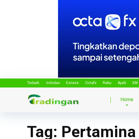
Terbaik:
Indodax
Exness
Octafx
Reku
Ajaib
XM
Home
Tag:
Pertamina