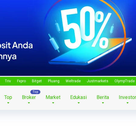
Triv
Fxpro
Bitget
Pluang
Weltrade
Justmarkets
OlympTrade
Top
Broker
Market
Edukasi
Berita
Investo