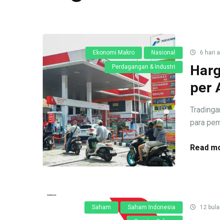
Ekonomi Makro
Nasional
6 hari 
Harg
Perdagangan & Industri
per 
Tradinga
para pemi
Read mo
Saham
Saham Indonesia
12 bula