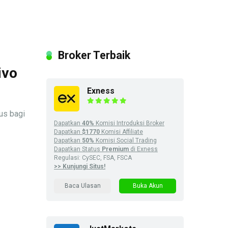
Broker Terbaik
ivo
Exness
us bagi
Dapatkan
40%
Komisi Introduksi Broker
Dapatkan
$1770
Komisi Affiliate
Dapatkan
50%
Komisi Social Trading
Dapatkan Status
Premium
di Exness
Regulasi: CySEC, FSA, FSCA
>> Kunjungi Situs!
Baca Ulasan
Buka Akun