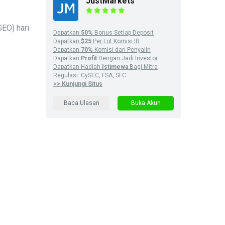
JustMarkets
EO) hari
Dapatkan
50%
Bonus Setiap Deposit
Dapatkan
$25
Per Lot Komisi IB
Dapatkan
70%
Komisi dari Penyalin
Dapatkan
Profit
Dengan Jadi Investor
Dapatkan Hadiah
Istimewa
Bagi Mitra
Regulasi: CySEC, FSA, SFC
>> Kunjungi Situs
Baca Ulasan
Buka Akun