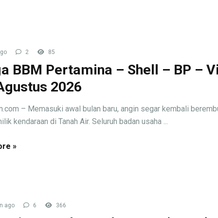
ago
2
85
a BBM Pertamina – Shell – BP – V
Agustus 2026
n.com – Memasuki awal bulan baru, angin segar kembali beremb
lik kendaraan di Tanah Air. Seluruh badan usaha ...
re »
n ago
6
366