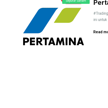
Pert
Seputar Saham
#Trading
ini untu
Read mo