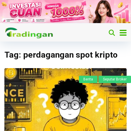
Tag:
perdagangan spot kripto
Berita
Seputar Broker