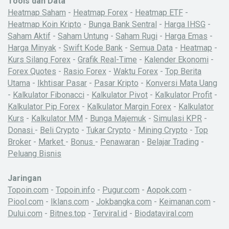
Tools dan Data
Heatmap Saham
-
Heatmap Forex
-
Heatmap ETF
-
Heatmap Koin Kripto
-
Bunga Bank Sentral
-
Harga IHSG
-
Saham Aktif
-
Saham Untung
-
Saham Rugi
-
Harga Emas
-
Harga Minyak
-
Swift Kode Bank
-
Semua Data
-
Heatmap
-
Kurs Silang Forex
-
Grafik Real-Time
-
Kalender Ekonomi
-
Forex Quotes
-
Rasio Forex
-
Waktu Forex
-
Top Berita
Utama
-
Ikhtisar Pasar
-
Pasar Kripto
-
Konversi Mata Uang
-
Kalkulator Fibonacci
-
Kalkulator Pivot
-
Kalkulator Profit
-
Kalkulator Pip Forex
-
Kalkulator Margin Forex
-
Kalkulator
Kurs
-
Kalkulator MM
-
Bunga Majemuk
-
Simulasi KPR
-
Donasi
-
Beli Crypto
-
Tukar Crypto
-
Mining Crypto
-
Top
Broker
-
Market
-
Bonus
-
Penawaran
-
Belajar Trading
-
Peluang Bisnis
Jaringan
Topoin.com
-
Topoin.info
-
Pugur.com
-
Aopok.com
-
Piool.com
-
Iklans.com
-
Jokbangka.com
-
Keimanan.com
-
Dului.com
-
Bitnes.top
-
Terviral.id
-
Biodataviral.com