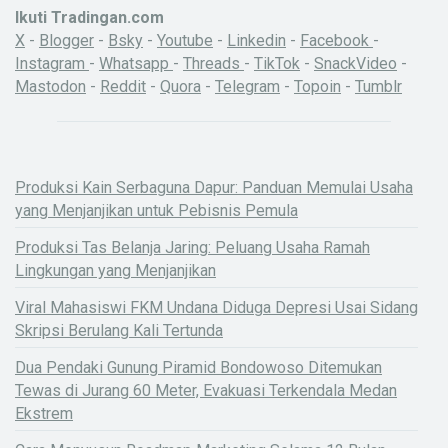
Ikuti Tradingan.com
X
-
Blogger
-
Bsky
-
Youtube
-
Linkedin
-
Facebook
-
Instagram
-
Whatsapp
-
Threads
-
TikTok
-
SnackVideo
-
Mastodon
-
Reddit
-
Quora
-
Telegram
-
Topoin
-
Tumblr
Produksi Kain Serbaguna Dapur: Panduan Memulai Usaha
yang Menjanjikan untuk Pebisnis Pemula
Produksi Tas Belanja Jaring: Peluang Usaha Ramah
Lingkungan yang Menjanjikan
Viral Mahasiswi FKM Undana Diduga Depresi Usai Sidang
Skripsi Berulang Kali Tertunda
Dua Pendaki Gunung Piramid Bondowoso Ditemukan
Tewas di Jurang 60 Meter, Evakuasi Terkendala Medan
Ekstrem