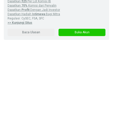
Dapatkan
$25
Per Lot Komisi IB
Dapatkan
70%
Komisi dari Penyalin
Dapatkan
Profit
Dengan Jadi Investor
Dapatkan Hadiah
Istimewa
Bagi Mitra
Regulasi: CySEC, FSA, SFC
>> Kunjungi Situs
Baca Ulasan
Buka Akun