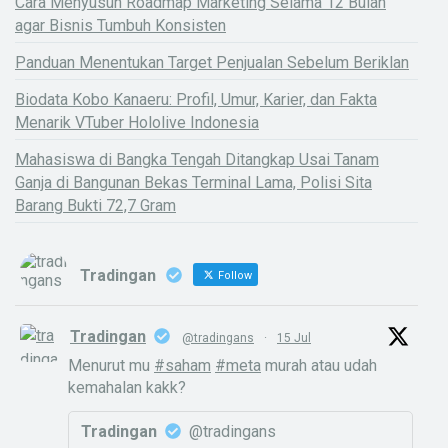
Cara Menyusun Roadmap Marketing Selama 12 Bulan
agar Bisnis Tumbuh Konsisten
Panduan Menentukan Target Penjualan Sebelum Beriklan
Biodata Kobo Kanaeru: Profil, Umur, Karier, dan Fakta
Menarik VTuber Hololive Indonesia
Mahasiswa di Bangka Tengah Ditangkap Usai Tanam
Ganja di Bangunan Bekas Terminal Lama, Polisi Sita
Barang Bukti 72,7 Gram
Tradingan
Follow
Tradingan
@tradingans
·
15 Jul
Menurut mu
#saham
#meta
murah atau udah
kemahalan kakk?
Tradingan
@tradingans