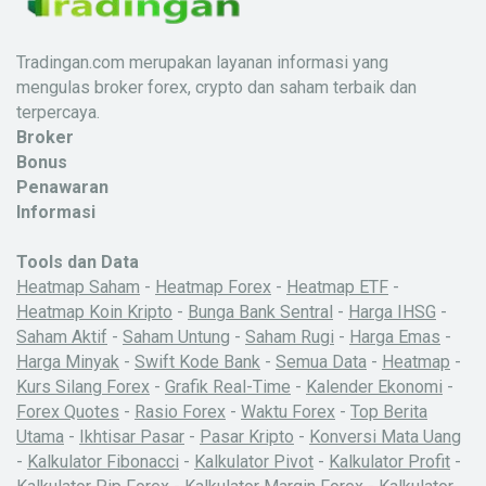
Tradingan.com merupakan layanan informasi yang
mengulas broker forex, crypto dan saham terbaik dan
terpercaya.
Broker
Bonus
Penawaran
Informasi
Tools dan Data
Heatmap Saham
-
Heatmap Forex
-
Heatmap ETF
-
Heatmap Koin Kripto
-
Bunga Bank Sentral
-
Harga IHSG
-
Saham Aktif
-
Saham Untung
-
Saham Rugi
-
Harga Emas
-
Harga Minyak
-
Swift Kode Bank
-
Semua Data
-
Heatmap
-
Kurs Silang Forex
-
Grafik Real-Time
-
Kalender Ekonomi
-
Forex Quotes
-
Rasio Forex
-
Waktu Forex
-
Top Berita
Utama
-
Ikhtisar Pasar
-
Pasar Kripto
-
Konversi Mata Uang
-
Kalkulator Fibonacci
-
Kalkulator Pivot
-
Kalkulator Profit
-