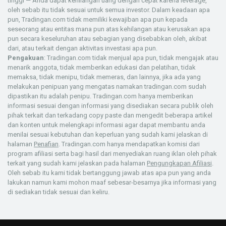
tinggi — Anda dapat kehilangan uang dengan cepat karena leverage,
oleh sebab itu tidak sesuai untuk semua investor. Dalam keadaan apa
pun, Tradingan.com tidak memiliki kewajiban apa pun kepada
seseorang atau entitas mana pun atas kehilangan atau kerusakan apa
pun secara keseluruhan atau sebagian yang disebabkan oleh, akibat
dari, atau terkait dengan aktivitas investasi apa pun.
Pengakuan
: Tradingan.com tidak menjual apa pun, tidak mengajak atau
menarik anggota, tidak memberikan edukasi dan pelatihan, tidak
memaksa, tidak menipu, tidak memeras, dan lainnya, jika ada yang
melakukan penipuan yang mengatas namakan tradingan.com sudah
dipastikan itu adalah penipu. Tradingan.com hanya memberikan
informasi sesuai dengan informasi yang disediakan secara publik oleh
pihak terkait dan terkadang copy paste dan mengedit beberapa artikel
dan konten untuk melengkapi informasi agar dapat membantu anda
menilai sesuai kebutuhan dan keperluan yang sudah kami jelaskan di
halaman
Penafian
. Tradingan.com hanya mendapatkan komisi dari
program afiliasi serta bagi hasil dari menyediakan ruang iklan oleh pihak
terkait yang sudah kami jelaskan pada halaman
Pengungkapan Afiliasi
.
Oleh sebab itu kami tidak bertanggung jawab atas apa pun yang anda
lakukan namun kami mohon maaf sebesar-besarnya jika informasi yang
di sediakan tidak sesuai dan keliru.