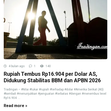
4 bulan ago
1
140
Rupiah Tembus Rp16.904 per Dolar AS,
Didukung Stabilitas BBM dan APBN 2026
Tradingan – #Nilai #tukar #rupiah #terhadap #dolar #Amerika Serikat (AS)
#kembali #menunjukkan #penguatan #terbatas #dengan #menembus level
Rp16.904. ...
Read more »