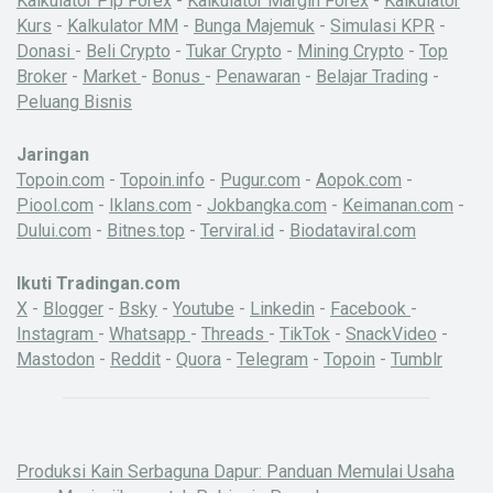
Kalkulator Pip Forex
-
Kalkulator Margin Forex
-
Kalkulator
Kurs
-
Kalkulator MM
-
Bunga Majemuk
-
Simulasi KPR
-
Donasi
-
Beli Crypto
-
Tukar Crypto
-
Mining Crypto
-
Top
Broker
-
Market
-
Bonus
-
Penawaran
-
Belajar Trading
-
Peluang Bisnis
Jaringan
Topoin.com
-
Topoin.info
-
Pugur.com
-
Aopok.com
-
Piool.com
-
Iklans.com
-
Jokbangka.com
-
Keimanan.com
-
Dului.com
-
Bitnes.top
-
Terviral.id
-
Biodataviral.com
Ikuti Tradingan.com
X
-
Blogger
-
Bsky
-
Youtube
-
Linkedin
-
Facebook
-
Instagram
-
Whatsapp
-
Threads
-
TikTok
-
SnackVideo
-
Mastodon
-
Reddit
-
Quora
-
Telegram
-
Topoin
-
Tumblr
Produksi Kain Serbaguna Dapur: Panduan Memulai Usaha