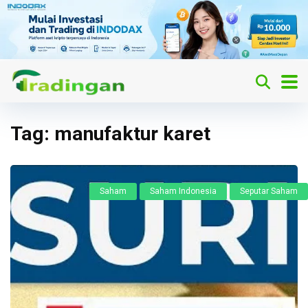
Tag:
manufaktur karet
Saham
Saham Indonesia
Seputar Saham