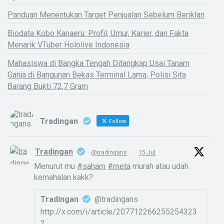
Panduan Menentukan Target Penjualan Sebelum Beriklan
Biodata Kobo Kanaeru: Profil, Umur, Karier, dan Fakta
Menarik VTuber Hololive Indonesia
Mahasiswa di Bangka Tengah Ditangkap Usai Tanam
Ganja di Bangunan Bekas Terminal Lama, Polisi Sita
Barang Bukti 72,7 Gram
Tradingan
Follow
Tradingan
@tradingans
·
15 Jul
Menurut mu
#saham
#meta
murah atau udah
kemahalan kakk?
Tradingan
@tradingans
http://x.com/i/article/207712266255254323
2