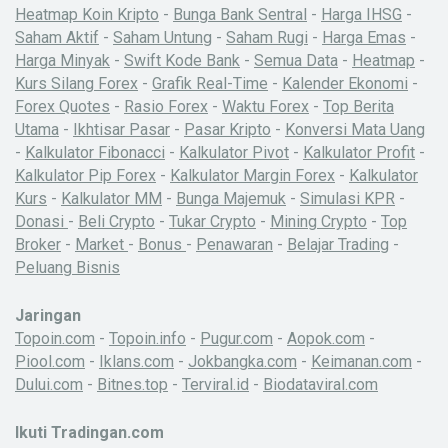
Heatmap Koin Kripto
-
Bunga Bank Sentral
-
Harga IHSG
-
Saham Aktif
-
Saham Untung
-
Saham Rugi
-
Harga Emas
-
Harga Minyak
-
Swift Kode Bank
-
Semua Data
-
Heatmap
-
Kurs Silang Forex
-
Grafik Real-Time
-
Kalender Ekonomi
-
Forex Quotes
-
Rasio Forex
-
Waktu Forex
-
Top Berita
Utama
-
Ikhtisar Pasar
-
Pasar Kripto
-
Konversi Mata Uang
-
Kalkulator Fibonacci
-
Kalkulator Pivot
-
Kalkulator Profit
-
Kalkulator Pip Forex
-
Kalkulator Margin Forex
-
Kalkulator
Kurs
-
Kalkulator MM
-
Bunga Majemuk
-
Simulasi KPR
-
Donasi
-
Beli Crypto
-
Tukar Crypto
-
Mining Crypto
-
Top
Broker
-
Market
-
Bonus
-
Penawaran
-
Belajar Trading
-
Peluang Bisnis
Jaringan
Topoin.com
-
Topoin.info
-
Pugur.com
-
Aopok.com
-
Piool.com
-
Iklans.com
-
Jokbangka.com
-
Keimanan.com
-
Dului.com
-
Bitnes.top
-
Terviral.id
-
Biodataviral.com
Ikuti Tradingan.com