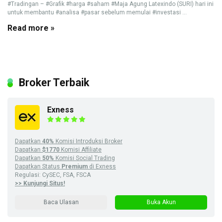
#Tradingan – #Grafik #harga #saham #Maja Agung Latexindo (SURI) hari ini
untuk membantu #analisa #pasar sebelum memulai #investasi ...
Read more »
Broker Terbaik
Exness
Dapatkan
40%
Komisi Introduksi Broker
Dapatkan
$1770
Komisi Affiliate
Dapatkan
50%
Komisi Social Trading
Dapatkan Status
Premium
di Exness
Regulasi: CySEC, FSA, FSCA
>> Kunjungi Situs!
Baca Ulasan
Buka Akun