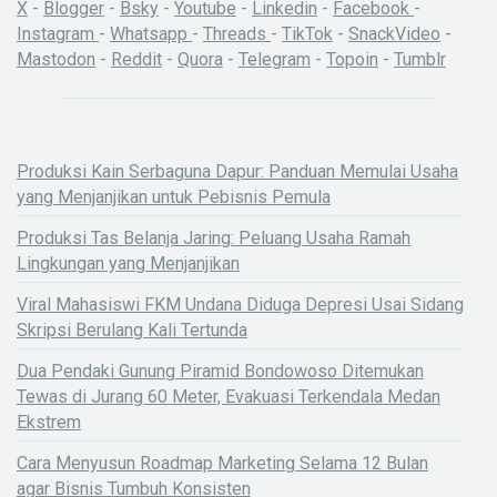
X
-
Blogger
-
Bsky
-
Youtube
-
Linkedin
-
Facebook
-
Instagram
-
Whatsapp
-
Threads
-
TikTok
-
SnackVideo
-
Mastodon
-
Reddit
-
Quora
-
Telegram
-
Topoin
-
Tumblr
Produksi Kain Serbaguna Dapur: Panduan Memulai Usaha
yang Menjanjikan untuk Pebisnis Pemula
Produksi Tas Belanja Jaring: Peluang Usaha Ramah
Lingkungan yang Menjanjikan
Viral Mahasiswi FKM Undana Diduga Depresi Usai Sidang
Skripsi Berulang Kali Tertunda
Dua Pendaki Gunung Piramid Bondowoso Ditemukan
Tewas di Jurang 60 Meter, Evakuasi Terkendala Medan
Ekstrem
Cara Menyusun Roadmap Marketing Selama 12 Bulan
agar Bisnis Tumbuh Konsisten