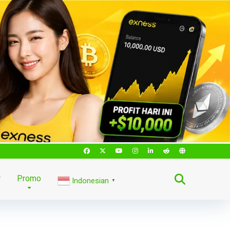
r
Promo
Indonesian
▼