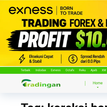
Terbaik:
Indodax
Exness
Octafx
Reku
Ajaib
XM
Home