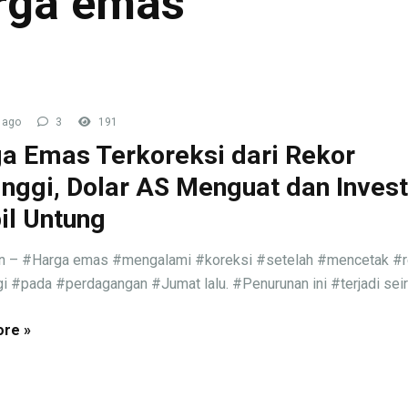
arga emas
 ago
3
191
a Emas Terkoreksi dari Rekor
inggi, Dolar AS Menguat dan Inves
l Untung
an – #Harga emas #mengalami #koreksi #setelah #mencetak #r
gi #pada #perdagangan #Jumat lalu. #Penurunan ini #terjadi seirin
re »