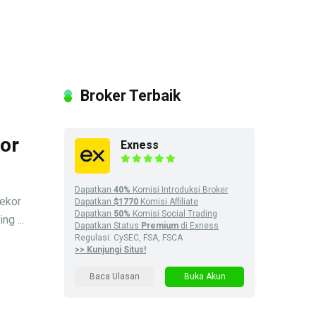
Broker Terbaik
tor
Exness
Dapatkan
40%
Komisi Introduksi Broker
ekor
Dapatkan
$1770
Komisi Affiliate
Dapatkan
50%
Komisi Social Trading
g ...
Dapatkan Status
Premium
di Exness
Regulasi: CySEC, FSA, FSCA
>> Kunjungi Situs!
Baca Ulasan
Buka Akun