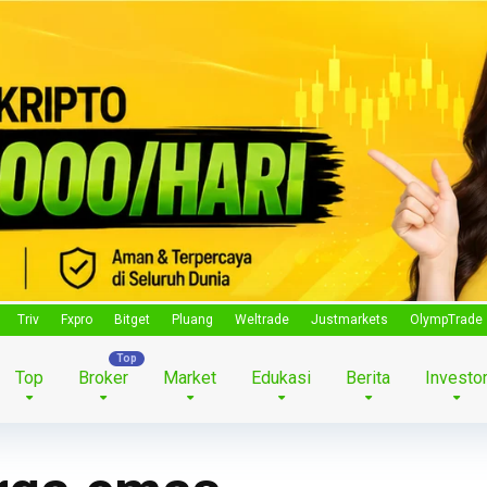
Triv
Fxpro
Bitget
Pluang
Weltrade
Justmarkets
OlympTrade
Top
Broker
Market
Edukasi
Berita
Investo