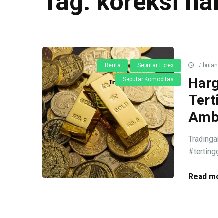
Tag:
koreksi h
Berita
Seputar Forex
7 bulan
Harg
Seputar Komoditas
Tert
Ambi
Trading
#terting
Read mo