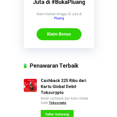
Juta di #BukaPluang
Klaim Hadiah Hingga 20 Juta di
Pluang
Klaim Bonus
Penawaran Terbaik
Cashback 225 Ribu dari
Kartu Global Debit
Tokocrypto
Ambil cashback dan Kartu Global
Debit
Tokocrypto
Daftar Sekarang