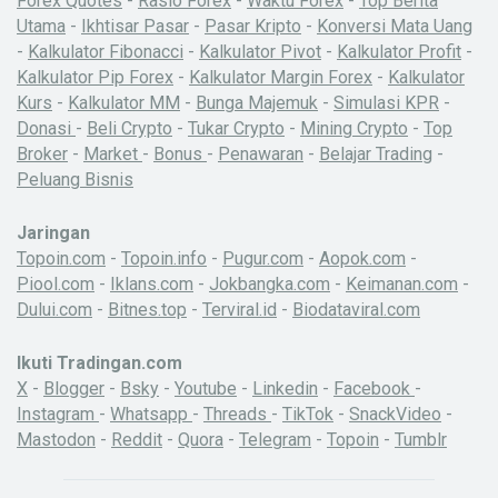
Forex Quotes
-
Rasio Forex
-
Waktu Forex
-
Top Berita
Utama
-
Ikhtisar Pasar
-
Pasar Kripto
-
Konversi Mata Uang
-
Kalkulator Fibonacci
-
Kalkulator Pivot
-
Kalkulator Profit
-
Kalkulator Pip Forex
-
Kalkulator Margin Forex
-
Kalkulator
Kurs
-
Kalkulator MM
-
Bunga Majemuk
-
Simulasi KPR
-
Donasi
-
Beli Crypto
-
Tukar Crypto
-
Mining Crypto
-
Top
Broker
-
Market
-
Bonus
-
Penawaran
-
Belajar Trading
-
Peluang Bisnis
Jaringan
Topoin.com
-
Topoin.info
-
Pugur.com
-
Aopok.com
-
Piool.com
-
Iklans.com
-
Jokbangka.com
-
Keimanan.com
-
Dului.com
-
Bitnes.top
-
Terviral.id
-
Biodataviral.com
Ikuti Tradingan.com
X
-
Blogger
-
Bsky
-
Youtube
-
Linkedin
-
Facebook
-
Instagram
-
Whatsapp
-
Threads
-
TikTok
-
SnackVideo
-
Mastodon
-
Reddit
-
Quora
-
Telegram
-
Topoin
-
Tumblr