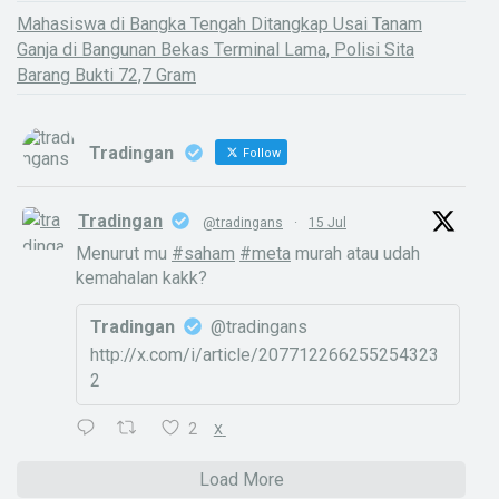
Mahasiswa di Bangka Tengah Ditangkap Usai Tanam
Ganja di Bangunan Bekas Terminal Lama, Polisi Sita
Barang Bukti 72,7 Gram
Tradingan
Follow
Tradingan
@tradingans
·
15 Jul
Menurut mu
#saham
#meta
murah atau udah
kemahalan kakk?
Tradingan
@tradingans
http://x.com/i/article/207712266255254323
2
2
X
Load More