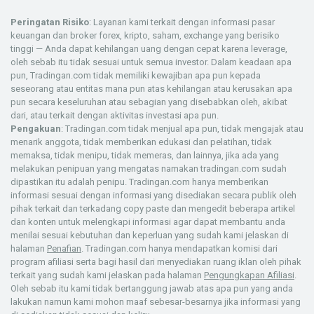
Peringatan Risiko
: Layanan kami terkait dengan informasi pasar
keuangan dan broker forex, kripto, saham, exchange yang berisiko
tinggi — Anda dapat kehilangan uang dengan cepat karena leverage,
oleh sebab itu tidak sesuai untuk semua investor. Dalam keadaan apa
pun, Tradingan.com tidak memiliki kewajiban apa pun kepada
seseorang atau entitas mana pun atas kehilangan atau kerusakan apa
pun secara keseluruhan atau sebagian yang disebabkan oleh, akibat
dari, atau terkait dengan aktivitas investasi apa pun.
Pengakuan
: Tradingan.com tidak menjual apa pun, tidak mengajak atau
menarik anggota, tidak memberikan edukasi dan pelatihan, tidak
memaksa, tidak menipu, tidak memeras, dan lainnya, jika ada yang
melakukan penipuan yang mengatas namakan tradingan.com sudah
dipastikan itu adalah penipu. Tradingan.com hanya memberikan
informasi sesuai dengan informasi yang disediakan secara publik oleh
pihak terkait dan terkadang copy paste dan mengedit beberapa artikel
dan konten untuk melengkapi informasi agar dapat membantu anda
menilai sesuai kebutuhan dan keperluan yang sudah kami jelaskan di
halaman
Penafian
. Tradingan.com hanya mendapatkan komisi dari
program afiliasi serta bagi hasil dari menyediakan ruang iklan oleh pihak
terkait yang sudah kami jelaskan pada halaman
Pengungkapan Afiliasi
.
Oleh sebab itu kami tidak bertanggung jawab atas apa pun yang anda
lakukan namun kami mohon maaf sebesar-besarnya jika informasi yang