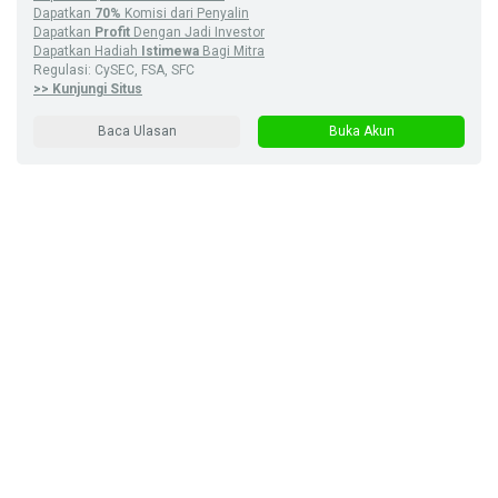
Dapatkan
70%
Komisi dari Penyalin
Dapatkan
Profit
Dengan Jadi Investor
Dapatkan Hadiah
Istimewa
Bagi Mitra
Regulasi: CySEC, FSA, SFC
>> Kunjungi Situs
Baca Ulasan
Buka Akun