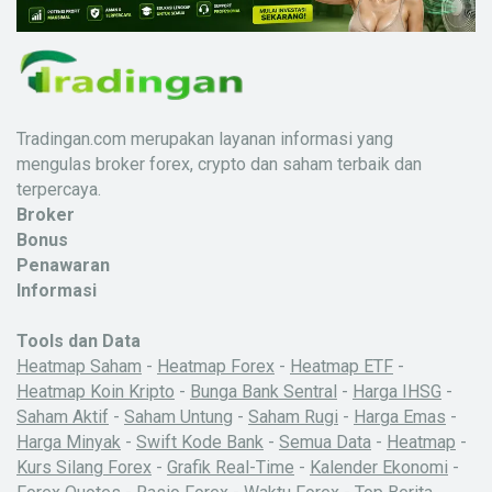
Tradingan.com merupakan layanan informasi yang
mengulas broker forex, crypto dan saham terbaik dan
terpercaya.
Broker
Bonus
Penawaran
Informasi
Tools dan Data
Heatmap Saham
-
Heatmap Forex
-
Heatmap ETF
-
Heatmap Koin Kripto
-
Bunga Bank Sentral
-
Harga IHSG
-
Saham Aktif
-
Saham Untung
-
Saham Rugi
-
Harga Emas
-
Harga Minyak
-
Swift Kode Bank
-
Semua Data
-
Heatmap
-
Kurs Silang Forex
-
Grafik Real-Time
-
Kalender Ekonomi
-