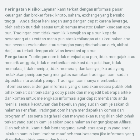
Peringatan Risiko
: Layanan kami terkait dengan informasi pasar
keuangan dan broker forex, kripto, saham, exchange yang berisiko
tinggi — Anda dapat kehilangan uang dengan cepat karena leverage,
oleh sebab itu tidak sesuai untuk semua investor. Dalam keadaan apa
pun, Tradingan.com tidak memiliki kewajiban apa pun kepada
seseorang atau entitas mana pun atas kehilangan atau kerusakan apa
pun secara keseluruhan atau sebagian yang disebabkan oleh, akibat
dari, atau terkait dengan aktivitas investasi apa pun.
Pengakuan
: Tradingan.com tidak menjual apa pun, tidak mengajak atau
menarik anggota, tidak memberikan edukasi dan pelatihan, tidak
memaksa, tidak menipu, tidak memeras, dan lainnya, jika ada yang
melakukan penipuan yang mengatas namakan tradingan.com sudah
dipastikan itu adalah penipu. Tradingan.com hanya memberikan
informasi sesuai dengan informasi yang disediakan secara publik oleh
pihak terkait dan terkadang copy paste dan mengedit beberapa artikel
dan konten untuk melengkapi informasi agar dapat membantu anda
menilai sesuai kebutuhan dan keperluan yang sudah kami jelaskan di
halaman
Penafian
. Tradingan.com hanya mendapatkan komisi dari
program afiliasi serta bagi hasil dari menyediakan ruang iklan oleh pihak
terkait yang sudah kami jelaskan pada halaman
Pengungkapan Afiliasi
.
Oleh sebab itu kami tidak bertanggung jawab atas apa pun yang anda
lakukan namun kami mohon maaf sebesar-besarnya jika informasi yang
di sediakan tidak sesuai dan keliru.