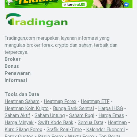
Tradingan.com merupakan layanan informasi yang
mengulas broker forex, crypto dan saham terbaik dan
terpercaya.
Broker
Bonus
Penawaran
Informasi
Tools dan Data
Heatmap Saham
-
Heatmap Forex
-
Heatmap ETF
-
Heatmap Koin Kripto
-
Bunga Bank Sentral
-
Harga IHSG
-
Saham Aktif
-
Saham Untung
-
Saham Rugi
-
Harga Emas
-
Harga Minyak
-
Swift Kode Bank
-
Semua Data
-
Heatmap
-
Kurs Silang Forex
-
Grafik Real-Time
-
Kalender Ekonomi
-
Forex Quotes
-
Rasio Forex
-
Waktu Forex
-
Top Berita