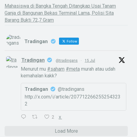
Mahasiswa di Bangka Tengah Ditangkap Usai Tanam
Ganja di Bangunan Bekas Terminal Lama, Polisi Sita
Barang Bukti 72,7 Gram
Tradingan
Follow
Tradingan
@tradingans
·
15 Jul
Menurut mu
#saham
#meta
murah atau udah
kemahalan kakk?
Tradingan
@tradingans
http://x.com/i/article/207712266255254323
2
2
X
Load More