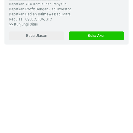
Dapatkan
70%
Komisi dari Penyalin
Dapatkan
Profit
Dengan Jadi Investor
Dapatkan Hadiah
Istimewa
Bagi Mitra
Regulasi: CySEC, FSA, SFC
>> Kunjungi Situs
Baca Ulasan
Buka Akun