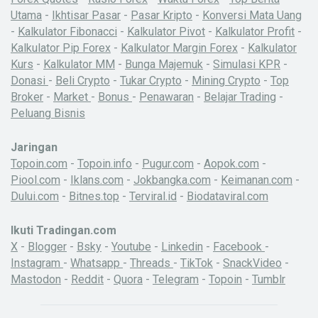
Utama
-
Ikhtisar Pasar
-
Pasar Kripto
-
Konversi Mata Uang
-
Kalkulator Fibonacci
-
Kalkulator Pivot
-
Kalkulator Profit
-
Kalkulator Pip Forex
-
Kalkulator Margin Forex
-
Kalkulator
Kurs
-
Kalkulator MM
-
Bunga Majemuk
-
Simulasi KPR
-
Donasi
-
Beli Crypto
-
Tukar Crypto
-
Mining Crypto
-
Top
Broker
-
Market
-
Bonus
-
Penawaran
-
Belajar Trading
-
Peluang Bisnis
Jaringan
Topoin.com
-
Topoin.info
-
Pugur.com
-
Aopok.com
-
Piool.com
-
Iklans.com
-
Jokbangka.com
-
Keimanan.com
-
Dului.com
-
Bitnes.top
-
Terviral.id
-
Biodataviral.com
Ikuti Tradingan.com
X
-
Blogger
-
Bsky
-
Youtube
-
Linkedin
-
Facebook
-
Instagram
-
Whatsapp
-
Threads
-
TikTok
-
SnackVideo
-
Mastodon
-
Reddit
-
Quora
-
Telegram
-
Topoin
-
Tumblr