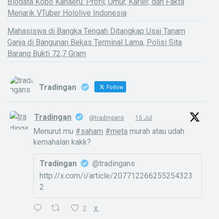
Biodata Kobo Kanaeru: Profil, Umur, Karier, dan Fakta
Menarik VTuber Hololive Indonesia
Mahasiswa di Bangka Tengah Ditangkap Usai Tanam
Ganja di Bangunan Bekas Terminal Lama, Polisi Sita
Barang Bukti 72,7 Gram
Tradingan
Follow
Tradingan
@tradingans
·
15 Jul
Menurut mu
#saham
#meta
murah atau udah
kemahalan kakk?
Tradingan
@tradingans
http://x.com/i/article/207712266255254323
2
2
X