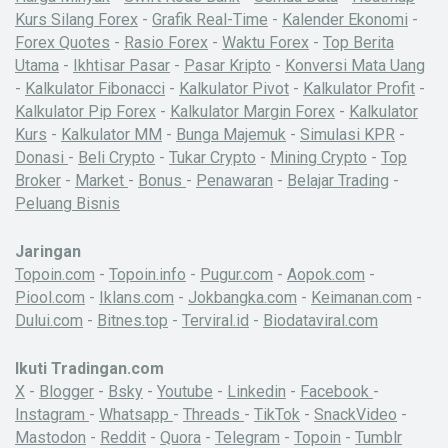
Kurs Silang Forex
-
Grafik Real-Time
-
Kalender Ekonomi
-
Forex Quotes
-
Rasio Forex
-
Waktu Forex
-
Top Berita
Utama
-
Ikhtisar Pasar
-
Pasar Kripto
-
Konversi Mata Uang
-
Kalkulator Fibonacci
-
Kalkulator Pivot
-
Kalkulator Profit
-
Kalkulator Pip Forex
-
Kalkulator Margin Forex
-
Kalkulator
Kurs
-
Kalkulator MM
-
Bunga Majemuk
-
Simulasi KPR
-
Donasi
-
Beli Crypto
-
Tukar Crypto
-
Mining Crypto
-
Top
Broker
-
Market
-
Bonus
-
Penawaran
-
Belajar Trading
-
Peluang Bisnis
Jaringan
Topoin.com
-
Topoin.info
-
Pugur.com
-
Aopok.com
-
Piool.com
-
Iklans.com
-
Jokbangka.com
-
Keimanan.com
-
Dului.com
-
Bitnes.top
-
Terviral.id
-
Biodataviral.com
Ikuti Tradingan.com
X
-
Blogger
-
Bsky
-
Youtube
-
Linkedin
-
Facebook
-
Instagram
-
Whatsapp
-
Threads
-
TikTok
-
SnackVideo
-
Mastodon
-
Reddit
-
Quora
-
Telegram
-
Topoin
-
Tumblr