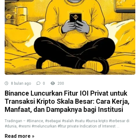
8 bulan ago
0
200
Binance Luncurkan Fitur IOI Privat untuk
Transaksi Kripto Skala Besar: Cara Kerja,
Manfaat, dan Dampaknya bagi Institusi
Tradingan – #Binance, #sebagai #salah #satu #bursa kripto #terbesar di
#dunia, #resmi #meluncurkan #fitur private Indication of Interest ...
Read more »