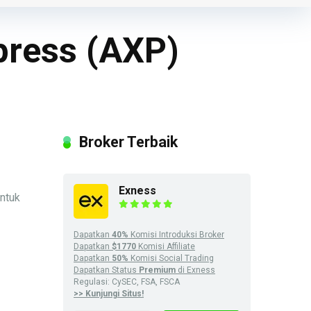
press (AXP)
Broker Terbaik
Exness
ntuk
Dapatkan
40%
Komisi Introduksi Broker
Dapatkan
$1770
Komisi Affiliate
Dapatkan
50%
Komisi Social Trading
Dapatkan Status
Premium
di Exness
Regulasi: CySEC, FSA, FSCA
>> Kunjungi Situs!