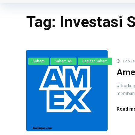
Tag:
Investasi
Saham
Saham AS
Seputar Saham
12 bula
Amer
#Trading
membantu
Read mo