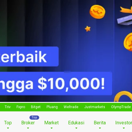
Triv
Fxpro
Bitget
Pluang
Weltrade
Justmarkets
OlympTrade
Top
Broker
Market
Edukasi
Berita
Investo