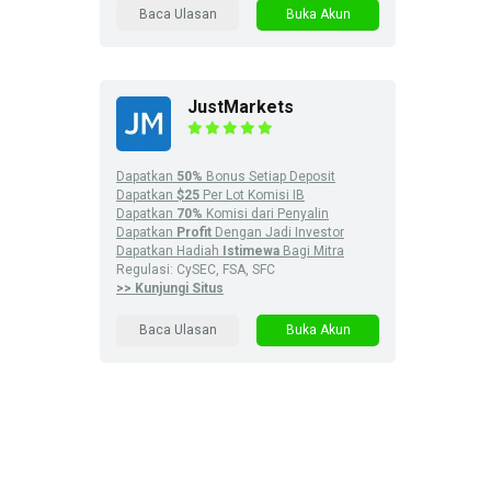
Baca Ulasan
Buka Akun
JustMarkets
Dapatkan
50%
Bonus Setiap Deposit
Dapatkan
$25
Per Lot Komisi IB
Dapatkan
70%
Komisi dari Penyalin
Dapatkan
Profit
Dengan Jadi Investor
Dapatkan Hadiah
Istimewa
Bagi Mitra
Regulasi: CySEC, FSA, SFC
>> Kunjungi Situs
Baca Ulasan
Buka Akun