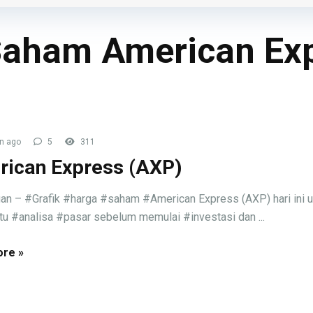
 Saham American Ex
n ago
5
311
ican Express (AXP)
an – #Grafik #harga #saham #American Express (AXP) hari ini u
 #analisa #pasar sebelum memulai #investasi dan ...
re »