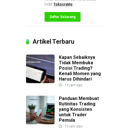
Debit
Tokocrypto
Daftar Sekarang
Artikel Terbaru
Kapan Sebaiknya
Tidak Membuka
Posisi Trading?
Kenali Momen yang
Harus Dihindari
13 jam ago
Panduan Membuat
Rutinitas Trading
yang Konsisten
untuk Trader
Pemula
13 jam ago