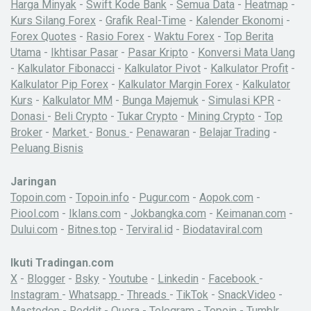
Harga Minyak
-
Swift Kode Bank
-
Semua Data
-
Heatmap
-
Kurs Silang Forex
-
Grafik Real-Time
-
Kalender Ekonomi
-
Forex Quotes
-
Rasio Forex
-
Waktu Forex
-
Top Berita
Utama
-
Ikhtisar Pasar
-
Pasar Kripto
-
Konversi Mata Uang
-
Kalkulator Fibonacci
-
Kalkulator Pivot
-
Kalkulator Profit
-
Kalkulator Pip Forex
-
Kalkulator Margin Forex
-
Kalkulator
Kurs
-
Kalkulator MM
-
Bunga Majemuk
-
Simulasi KPR
-
Donasi
-
Beli Crypto
-
Tukar Crypto
-
Mining Crypto
-
Top
Broker
-
Market
-
Bonus
-
Penawaran
-
Belajar Trading
-
Peluang Bisnis
Jaringan
Topoin.com
-
Topoin.info
-
Pugur.com
-
Aopok.com
-
Piool.com
-
Iklans.com
-
Jokbangka.com
-
Keimanan.com
-
Dului.com
-
Bitnes.top
-
Terviral.id
-
Biodataviral.com
Ikuti Tradingan.com
X
-
Blogger
-
Bsky
-
Youtube
-
Linkedin
-
Facebook
-
Instagram
-
Whatsapp
-
Threads
-
TikTok
-
SnackVideo
-
Mastodon
-
Reddit
-
Quora
-
Telegram
-
Topoin
-
Tumblr