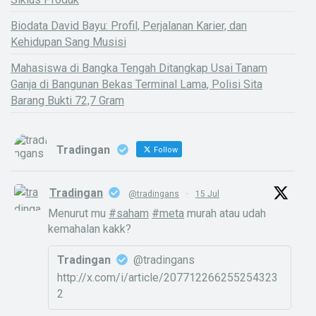
Biodata David Bayu: Profil, Perjalanan Karier, dan
Kehidupan Sang Musisi
Mahasiswa di Bangka Tengah Ditangkap Usai Tanam
Ganja di Bangunan Bekas Terminal Lama, Polisi Sita
Barang Bukti 72,7 Gram
Tradingan
Follow
Tradingan
@tradingans
·
15 Jul
Menurut mu
#saham
#meta
murah atau udah
kemahalan kakk?
Tradingan
@tradingans
http://x.com/i/article/207712266255254323
2