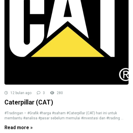
12 bulan ago
3
280
Caterpillar (CAT)
#Tradingan – #Grafik #harga #saham #Caterpillar (CAT) hari ini untuk
membantu #analisa #pasar sebelum memulai #investasi dan #trading ...
Read more »