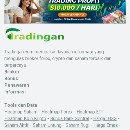
Tradingan.com merupakan layanan informasi yang
mengulas broker forex, crypto dan saham terbaik dan
terpercaya.
Broker
Bonus
Penawaran
Informasi
Tools dan Data
Heatmap Saham
-
Heatmap Forex
-
Heatmap ETF
-
Heatmap Koin Kripto
-
Bunga Bank Sentral
-
Harga IHSG
-
Saham Aktif
-
Saham Untung
-
Saham Rugi
-
Harga Emas
-