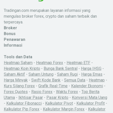
Tradingan.com merupakan layanan informasi yang
mengulas broker forex, crypto dan saham terbaik dan
terpercaya.
Broker
Bonus
Penawaran
Informasi
Tools dan Data
Heatmap Saham
-
Heatmap Forex
-
Heatmap ETF
-
Heatmap Koin Kripto
-
Bunga Bank Sentral
-
Harga IHSG
-
Saham Aktif
-
Saham Untung
-
Saham Rugi
-
Harga Emas
-
Harga Minyak
-
Swift Kode Bank
-
Semua Data
-
Heatmap
-
Kurs Silang Forex
-
Grafik Real-Time
-
Kalender Ekonomi
-
Forex Quotes
-
Rasio Forex
-
Waktu Forex
-
Top Berita
Utama
-
Ikhtisar Pasar
-
Pasar Kripto
-
Konversi Mata Uang
-
Kalkulator Fibonacci
-
Kalkulator Pivot
-
Kalkulator Profit
-
Kalkulator Pip Forex
-
Kalkulator Margin Forex
-
Kalkulator