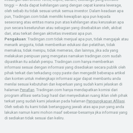
tinggi — Anda dapat kehilangan uang dengan cepat karena leverage,
oleh sebab itu tidak sesuai untuk semua investor. Dalam keadaan apa
pun, Tradingan.com tidak memiliki kewajiban apa pun kepada
seseorang atau entitas mana pun atas kehilangan atau kerusakan apa
pun secara keseluruhan atau sebagian yang disebabkan oleh, akibat
dari, atau terkait dengan aktivitas investasi apa pun.
Pengakuan
: Tradingan.com tidak menjual apa pun, tidak mengajak atau
menarik anggota, tidak memberikan edukasi dan pelatihan, tidak
memaksa, tidak menipu, tidak memeras, dan lainnya, jika ada yang
melakukan penipuan yang mengatas namakan tradingan.com sudah
dipastikan itu adalah penipu. Tradingan.com hanya memberikan
informasi sesuai dengan informasi yang disediakan secara publik oleh
pihak terkait dan terkadang copy paste dan mengedit beberapa artikel
dan konten untuk melengkapi informasi agar dapat membantu anda
menilai sesuai kebutuhan dan keperluan yang sudah kami jelaskan di
halaman
Penafian
. Tradingan.com hanya mendapatkan komisi dari
program afiliasi serta bagi hasil dari menyediakan ruang iklan oleh pihak
terkait yang sudah kami jelaskan pada halaman
Pengungkapan Afiliasi
.
Oleh sebab itu kami tidak bertanggung jawab atas apa pun yang anda
lakukan namun kami mohon maaf sebesar-besarnya jika informasi yang
di sediakan tidak sesuai dan keliru.