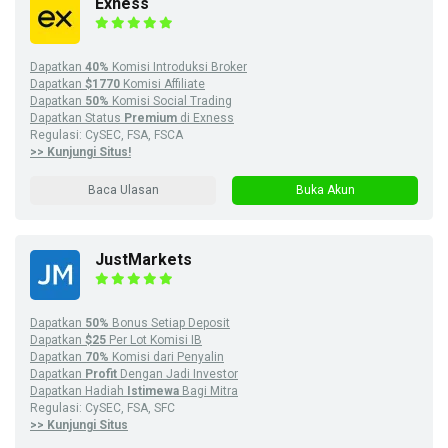
Exness
Dapatkan
40%
Komisi Introduksi Broker
Dapatkan
$1770
Komisi Affiliate
Dapatkan
50%
Komisi Social Trading
Dapatkan Status
Premium
di Exness
Regulasi: CySEC, FSA, FSCA
>> Kunjungi Situs!
Baca Ulasan
Buka Akun
JustMarkets
Dapatkan
50%
Bonus Setiap Deposit
Dapatkan
$25
Per Lot Komisi IB
Dapatkan
70%
Komisi dari Penyalin
Dapatkan
Profit
Dengan Jadi Investor
Dapatkan Hadiah
Istimewa
Bagi Mitra
Regulasi: CySEC, FSA, SFC
>> Kunjungi Situs