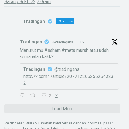
Barang Bukti 72,7 Gram
Tradingan
Follow
Tradingan
@tradingans
·
15 Jul
Menurut mu
#saham
#meta
murah atau udah
kemahalan kakk?
Tradingan
@tradingans
http://x.com/i/article/207712266255254323
2
2
X
Load More
Peringatan Risiko
: Layanan kami terkait dengan informasi pasar
keuangan dan broker forex, kripto, saham, exchange yang berisiko