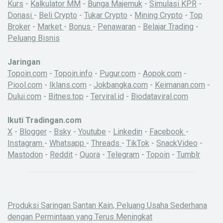
Kurs
-
Kalkulator MM
-
Bunga Majemuk
-
Simulasi KPR
-
Donasi
-
Beli Crypto
-
Tukar Crypto
-
Mining Crypto
-
Top
Broker
-
Market
-
Bonus
-
Penawaran
-
Belajar Trading
-
Peluang Bisnis
Jaringan
Topoin.com
-
Topoin.info
-
Pugur.com
-
Aopok.com
-
Piool.com
-
Iklans.com
-
Jokbangka.com
-
Keimanan.com
-
Dului.com
-
Bitnes.top
-
Terviral.id
-
Biodataviral.com
Ikuti Tradingan.com
X
-
Blogger
-
Bsky
-
Youtube
-
Linkedin
-
Facebook
-
Instagram
-
Whatsapp
-
Threads
-
TikTok
-
SnackVideo
-
Mastodon
-
Reddit
-
Quora
-
Telegram
-
Topoin
-
Tumblr
Produksi Saringan Santan Kain, Peluang Usaha Sederhana
dengan Permintaan yang Terus Meningkat