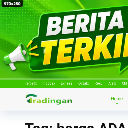
Terbaik:
Indodax
Exness
Octafx
Reku
Ajaib
XM
Home