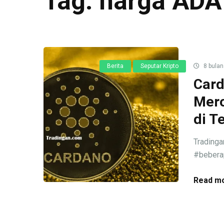
Tag:
harga ADA
Berita
Seputar Kripto
8 bulan
Card
Mero
di T
Trading
#beberap
Read mo