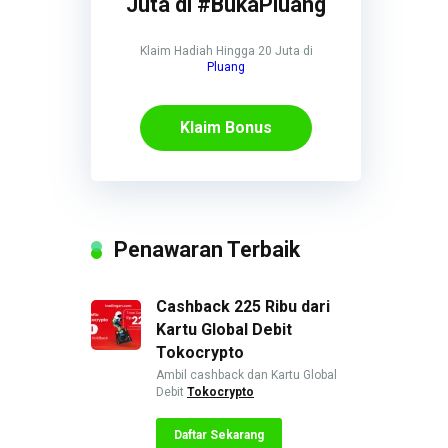
Juta di #BukaPluang
Klaim Hadiah Hingga 20 Juta di
Pluang
Klaim Bonus
Penawaran Terbaik
Cashback 225 Ribu dari
Kartu Global Debit
Tokocrypto
Ambil cashback dan Kartu Global
Debit
Tokocrypto
Daftar Sekarang