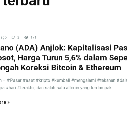
 terbaru
 ago
2
171
ano (ADA) Anjlok: Kapitalisasi Pa
sot, Harga Turun 5,6% dalam Sep
engah Koreksi Bitcoin & Ethereum
an – #Pasar #aset #kripto #kembali #mengalami #tekanan #da
a #hari #terakhir, dan salah satu altcoin yang terdampak ...
re »