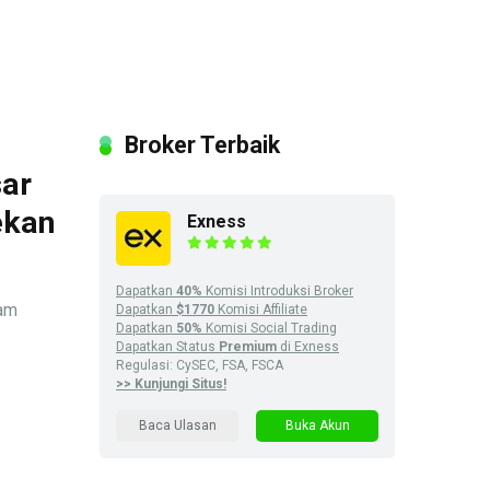
Broker Terbaik
sar
ekan
Exness
Dapatkan
40%
Komisi Introduksi Broker
lam
Dapatkan
$1770
Komisi Affiliate
Dapatkan
50%
Komisi Social Trading
Dapatkan Status
Premium
di Exness
Regulasi: CySEC, FSA, FSCA
>> Kunjungi Situs!
Baca Ulasan
Buka Akun