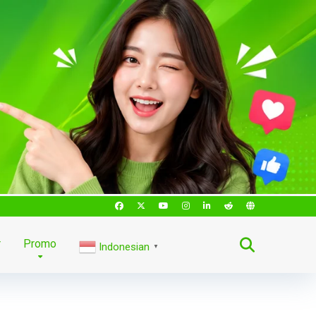
r
Promo
Indonesian
▼