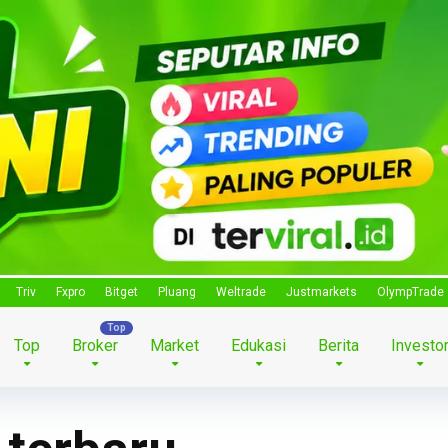
Triv
Fxpro
Bitget
Pluang
Weltrade
Justmarkets
OlympTrade
Top
Broker
Market
Edukasi
Berita
Investo