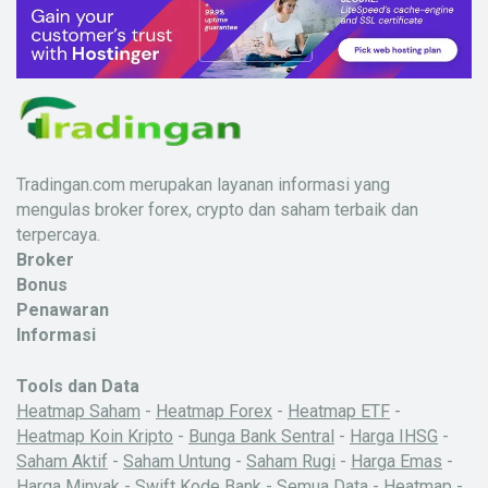
Tradingan.com merupakan layanan informasi yang
mengulas broker forex, crypto dan saham terbaik dan
terpercaya.
Broker
Bonus
Penawaran
Informasi
Tools dan Data
Heatmap Saham
-
Heatmap Forex
-
Heatmap ETF
-
Heatmap Koin Kripto
-
Bunga Bank Sentral
-
Harga IHSG
-
Saham Aktif
-
Saham Untung
-
Saham Rugi
-
Harga Emas
-
Harga Minyak
-
Swift Kode Bank
-
Semua Data
-
Heatmap
-