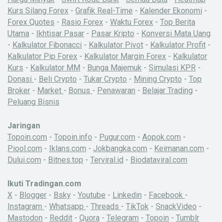
Kurs Silang Forex
-
Grafik Real-Time
-
Kalender Ekonomi
-
Forex Quotes
-
Rasio Forex
-
Waktu Forex
-
Top Berita
Utama
-
Ikhtisar Pasar
-
Pasar Kripto
-
Konversi Mata Uang
-
Kalkulator Fibonacci
-
Kalkulator Pivot
-
Kalkulator Profit
-
Kalkulator Pip Forex
-
Kalkulator Margin Forex
-
Kalkulator
Kurs
-
Kalkulator MM
-
Bunga Majemuk
-
Simulasi KPR
-
Donasi
-
Beli Crypto
-
Tukar Crypto
-
Mining Crypto
-
Top
Broker
-
Market
-
Bonus
-
Penawaran
-
Belajar Trading
-
Peluang Bisnis
Jaringan
Topoin.com
-
Topoin.info
-
Pugur.com
-
Aopok.com
-
Piool.com
-
Iklans.com
-
Jokbangka.com
-
Keimanan.com
-
Dului.com
-
Bitnes.top
-
Terviral.id
-
Biodataviral.com
Ikuti Tradingan.com
X
-
Blogger
-
Bsky
-
Youtube
-
Linkedin
-
Facebook
-
Instagram
-
Whatsapp
-
Threads
-
TikTok
-
SnackVideo
-
Mastodon
-
Reddit
-
Quora
-
Telegram
-
Topoin
-
Tumblr