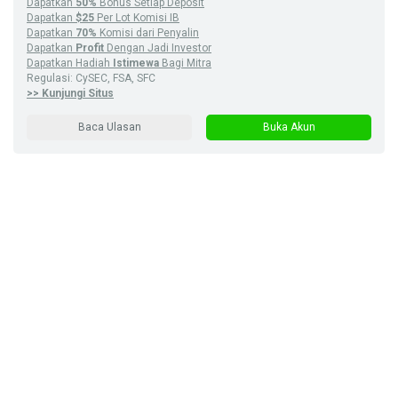
Dapatkan
50%
Bonus Setiap Deposit
Dapatkan
$25
Per Lot Komisi IB
Dapatkan
70%
Komisi dari Penyalin
Dapatkan
Profit
Dengan Jadi Investor
Dapatkan Hadiah
Istimewa
Bagi Mitra
Regulasi: CySEC, FSA, SFC
>> Kunjungi Situs
Baca Ulasan
Buka Akun