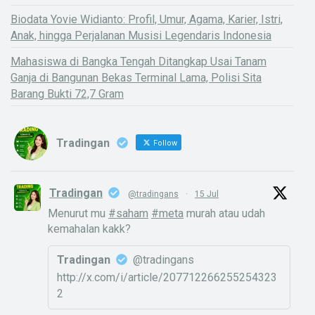
Biodata Yovie Widianto: Profil, Umur, Agama, Karier, Istri,
Anak, hingga Perjalanan Musisi Legendaris Indonesia
Mahasiswa di Bangka Tengah Ditangkap Usai Tanam
Ganja di Bangunan Bekas Terminal Lama, Polisi Sita
Barang Bukti 72,7 Gram
Tradingan
Follow
Tradingan
@tradingans
·
15 Jul
Menurut mu
#saham
#meta
murah atau udah
kemahalan kakk?
Tradingan
@tradingans
http://x.com/i/article/207712266255254323
2