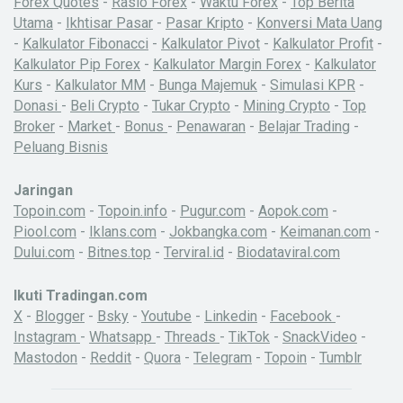
Forex Quotes
-
Rasio Forex
-
Waktu Forex
-
Top Berita
Utama
-
Ikhtisar Pasar
-
Pasar Kripto
-
Konversi Mata Uang
-
Kalkulator Fibonacci
-
Kalkulator Pivot
-
Kalkulator Profit
-
Kalkulator Pip Forex
-
Kalkulator Margin Forex
-
Kalkulator
Kurs
-
Kalkulator MM
-
Bunga Majemuk
-
Simulasi KPR
-
Donasi
-
Beli Crypto
-
Tukar Crypto
-
Mining Crypto
-
Top
Broker
-
Market
-
Bonus
-
Penawaran
-
Belajar Trading
-
Peluang Bisnis
Jaringan
Topoin.com
-
Topoin.info
-
Pugur.com
-
Aopok.com
-
Piool.com
-
Iklans.com
-
Jokbangka.com
-
Keimanan.com
-
Dului.com
-
Bitnes.top
-
Terviral.id
-
Biodataviral.com
Ikuti Tradingan.com
X
-
Blogger
-
Bsky
-
Youtube
-
Linkedin
-
Facebook
-
Instagram
-
Whatsapp
-
Threads
-
TikTok
-
SnackVideo
-
Mastodon
-
Reddit
-
Quora
-
Telegram
-
Topoin
-
Tumblr