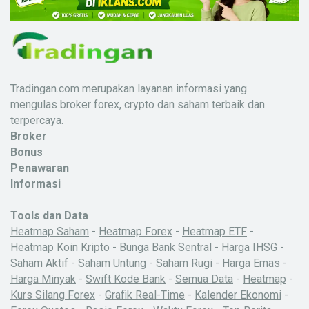
Tradingan.com merupakan layanan informasi yang
mengulas broker forex, crypto dan saham terbaik dan
terpercaya.
Broker
Bonus
Penawaran
Informasi
Tools dan Data
Heatmap Saham
-
Heatmap Forex
-
Heatmap ETF
-
Heatmap Koin Kripto
-
Bunga Bank Sentral
-
Harga IHSG
-
Saham Aktif
-
Saham Untung
-
Saham Rugi
-
Harga Emas
-
Harga Minyak
-
Swift Kode Bank
-
Semua Data
-
Heatmap
-
Kurs Silang Forex
-
Grafik Real-Time
-
Kalender Ekonomi
-