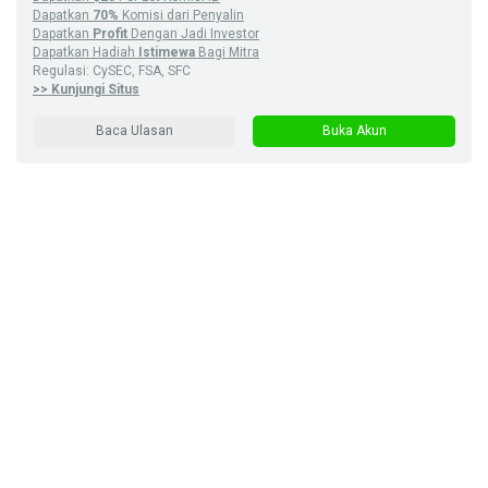
Dapatkan
70%
Komisi dari Penyalin
Dapatkan
Profit
Dengan Jadi Investor
Dapatkan Hadiah
Istimewa
Bagi Mitra
Regulasi: CySEC, FSA, SFC
>> Kunjungi Situs
Baca Ulasan
Buka Akun