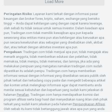
Load More
Peringatan Risiko
: Layanan kami terkait dengan informasi pasar
keuangan dan broker forex, kripto, saham, exchange yang berisiko
tinggi — Anda dapat kehilangan uang dengan cepat karena leverage,
oleh sebab itu tidak sesuai untuk semua investor. Dalam keadaan apa
pun, Tradingan.com tidak memiliki kewajiban apa pun kepada
seseorang atau entitas mana pun atas kehilangan atau kerusakan apa
pun secara keseluruhan atau sebagian yang disebabkan oleh, akibat
dari, atau terkait dengan aktivitas investasi apa pun.
Pengakuan
: Tradingan.com tidak menjual apa pun, tidak mengajak atau
menarik anggota, tidak memberikan edukasi dan pelatihan, tidak
memaksa, tidak menipu, tidak memeras, dan lainnya, jika ada yang
melakukan penipuan yang mengatas namakan tradingan.com sudah
dipastikan itu adalah penipu. Tradingan.com hanya memberikan
informasi sesuai dengan informasi yang disediakan secara publik oleh
pihak terkait dan terkadang copy paste dan mengedit beberapa artikel
dan konten untuk melengkapi informasi agar dapat membantu anda
menilai sesuai kebutuhan dan keperluan yang sudah kami jelaskan di
halaman
Penafian
. Tradingan.com hanya mendapatkan komisi dari
program afiliasi serta bagi hasil dari menyediakan ruang iklan oleh pihak
terkait yang sudah kami jelaskan pada halaman
Pengungkapan Afiliasi
.
Oleh sebab itu kami tidak bertanggung jawab atas apa pun yang anda