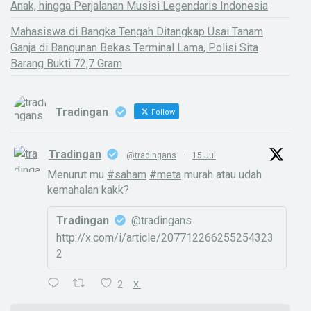
Anak, hingga Perjalanan Musisi Legendaris Indonesia
Mahasiswa di Bangka Tengah Ditangkap Usai Tanam
Ganja di Bangunan Bekas Terminal Lama, Polisi Sita
Barang Bukti 72,7 Gram
Tradingan
Follow
Tradingan
@tradingans
·
15 Jul
Menurut mu
#saham
#meta
murah atau udah
kemahalan kakk?
Tradingan
@tradingans
http://x.com/i/article/207712266255254323
2
2
X