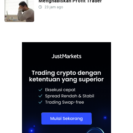
Menghabiskan Profit Trader
23 jam ago