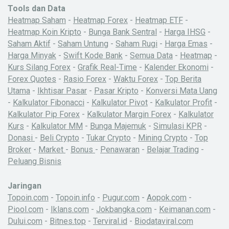
Tools dan Data
Heatmap Saham
-
Heatmap Forex
-
Heatmap ETF
-
Heatmap Koin Kripto
-
Bunga Bank Sentral
-
Harga IHSG
-
Saham Aktif
-
Saham Untung
-
Saham Rugi
-
Harga Emas
-
Harga Minyak
-
Swift Kode Bank
-
Semua Data
-
Heatmap
-
Kurs Silang Forex
-
Grafik Real-Time
-
Kalender Ekonomi
-
Forex Quotes
-
Rasio Forex
-
Waktu Forex
-
Top Berita
Utama
-
Ikhtisar Pasar
-
Pasar Kripto
-
Konversi Mata Uang
-
Kalkulator Fibonacci
-
Kalkulator Pivot
-
Kalkulator Profit
-
Kalkulator Pip Forex
-
Kalkulator Margin Forex
-
Kalkulator
Kurs
-
Kalkulator MM
-
Bunga Majemuk
-
Simulasi KPR
-
Donasi
-
Beli Crypto
-
Tukar Crypto
-
Mining Crypto
-
Top
Broker
-
Market
-
Bonus
-
Penawaran
-
Belajar Trading
-
Peluang Bisnis
Jaringan
Topoin.com
-
Topoin.info
-
Pugur.com
-
Aopok.com
-
Piool.com
-
Iklans.com
-
Jokbangka.com
-
Keimanan.com
-
Dului.com
-
Bitnes.top
-
Terviral.id
-
Biodataviral.com