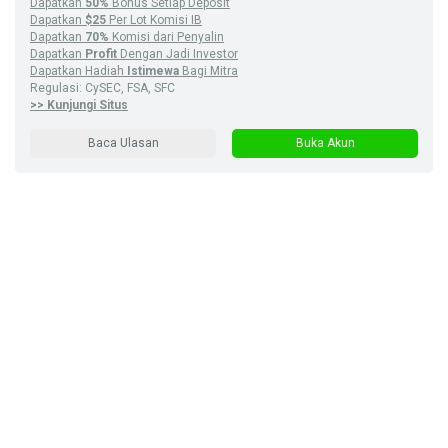
Dapatkan
50%
Bonus Setiap Deposit
Dapatkan
$25
Per Lot Komisi IB
Dapatkan
70%
Komisi dari Penyalin
Dapatkan
Profit
Dengan Jadi Investor
Dapatkan Hadiah
Istimewa
Bagi Mitra
Regulasi: CySEC, FSA, SFC
>> Kunjungi Situs
Baca Ulasan
Buka Akun