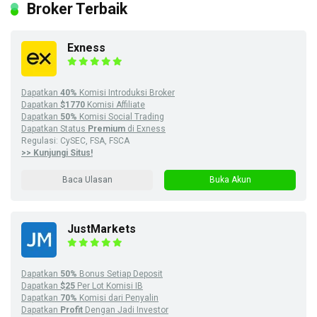
Broker Terbaik
Exness
Dapatkan
40%
Komisi Introduksi Broker
Dapatkan
$1770
Komisi Affiliate
Dapatkan
50%
Komisi Social Trading
Dapatkan Status
Premium
di Exness
Regulasi: CySEC, FSA, FSCA
>> Kunjungi Situs!
Baca Ulasan
Buka Akun
JustMarkets
Dapatkan
50%
Bonus Setiap Deposit
Dapatkan
$25
Per Lot Komisi IB
Dapatkan
70%
Komisi dari Penyalin
Dapatkan
Profit
Dengan Jadi Investor