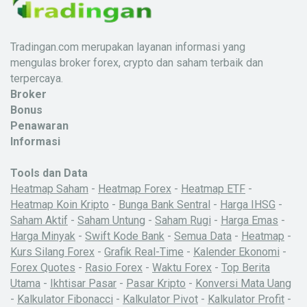
Tradingan.com merupakan layanan informasi yang
mengulas broker forex, crypto dan saham terbaik dan
terpercaya.
Broker
Bonus
Penawaran
Informasi
Tools dan Data
Heatmap Saham
-
Heatmap Forex
-
Heatmap ETF
-
Heatmap Koin Kripto
-
Bunga Bank Sentral
-
Harga IHSG
-
Saham Aktif
-
Saham Untung
-
Saham Rugi
-
Harga Emas
-
Harga Minyak
-
Swift Kode Bank
-
Semua Data
-
Heatmap
-
Kurs Silang Forex
-
Grafik Real-Time
-
Kalender Ekonomi
-
Forex Quotes
-
Rasio Forex
-
Waktu Forex
-
Top Berita
Utama
-
Ikhtisar Pasar
-
Pasar Kripto
-
Konversi Mata Uang
-
Kalkulator Fibonacci
-
Kalkulator Pivot
-
Kalkulator Profit
-