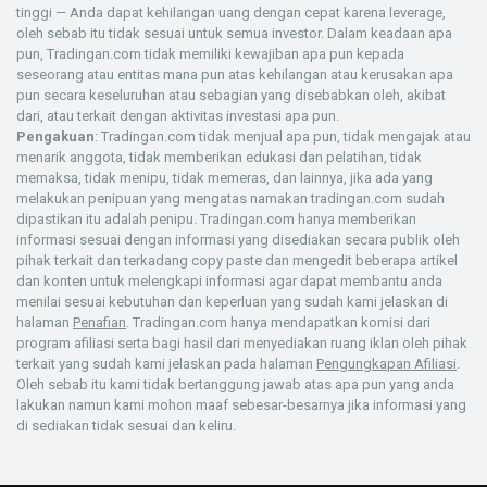
tinggi — Anda dapat kehilangan uang dengan cepat karena leverage,
oleh sebab itu tidak sesuai untuk semua investor. Dalam keadaan apa
pun, Tradingan.com tidak memiliki kewajiban apa pun kepada
seseorang atau entitas mana pun atas kehilangan atau kerusakan apa
pun secara keseluruhan atau sebagian yang disebabkan oleh, akibat
dari, atau terkait dengan aktivitas investasi apa pun.
Pengakuan
: Tradingan.com tidak menjual apa pun, tidak mengajak atau
menarik anggota, tidak memberikan edukasi dan pelatihan, tidak
memaksa, tidak menipu, tidak memeras, dan lainnya, jika ada yang
melakukan penipuan yang mengatas namakan tradingan.com sudah
dipastikan itu adalah penipu. Tradingan.com hanya memberikan
informasi sesuai dengan informasi yang disediakan secara publik oleh
pihak terkait dan terkadang copy paste dan mengedit beberapa artikel
dan konten untuk melengkapi informasi agar dapat membantu anda
menilai sesuai kebutuhan dan keperluan yang sudah kami jelaskan di
halaman
Penafian
. Tradingan.com hanya mendapatkan komisi dari
program afiliasi serta bagi hasil dari menyediakan ruang iklan oleh pihak
terkait yang sudah kami jelaskan pada halaman
Pengungkapan Afiliasi
.
Oleh sebab itu kami tidak bertanggung jawab atas apa pun yang anda
lakukan namun kami mohon maaf sebesar-besarnya jika informasi yang
di sediakan tidak sesuai dan keliru.