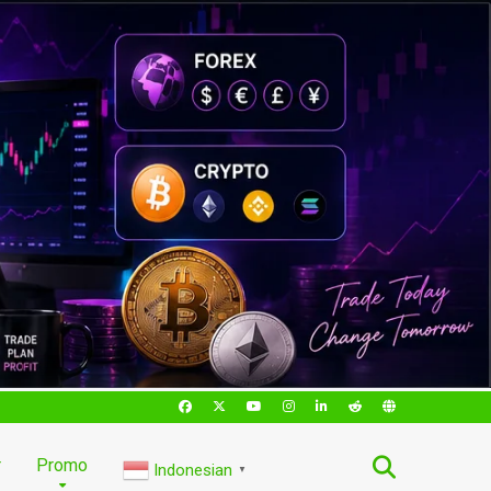
r
Promo
Indonesian
▼