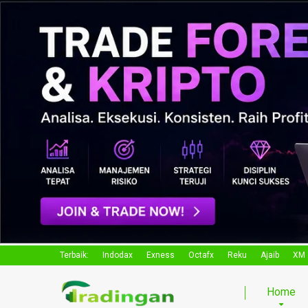
Terbaik:
Indodax
Exness
Octafx
Reku
Ajaib
XM
Home