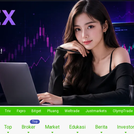
Triv
Fxpro
Bitget
Pluang
Weltrade
Justmarkets
OlympTrade
Top
Broker
Market
Edukasi
Berita
Investo