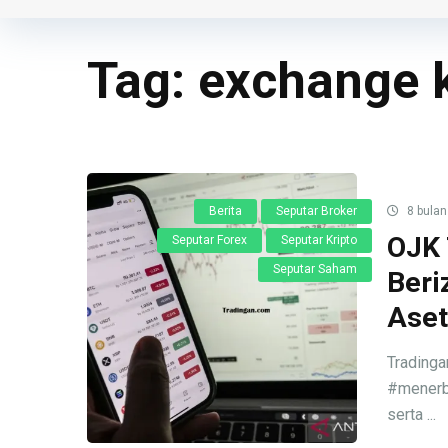
Tag:
exchange 
Berita
Seputar Broker
8 bulan
OJK 
Seputar Forex
Seputar Kripto
Seputar Saham
Beri
Aset
Trading
#menerb
serta ...