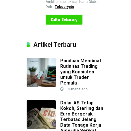
Ambil cashback dan Kartu Global
Debit
Tokocrypto
Daftar Sekarang
Artikel Terbaru
Panduan Membuat
Rutinitas Trading
yang Konsisten
untuk Trader
Pemula
13 menit ago
Dolar AS Tetap
Kokoh, Sterling dan
Euro Bergerak
Terbatas Jelang
Data Tenaga Kerja
Amerika Serikat