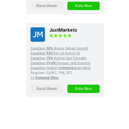
Baca Ulasan
Buka Akun
JustMarkets
Dapatkan
50%
Bonus Setiap Deposit
Dapatkan
$25
Per Lot Komisi IB
Dapatkan
70%
Komisi dari Penyalin
Dapatkan
Profit
Dengan Jadi Investor
Dapatkan Hadiah
Istimewa
Bagi Mitra
Regulasi: CySEC, FSA, SFC
>> Kunjungi Situs
Baca Ulasan
Buka Akun