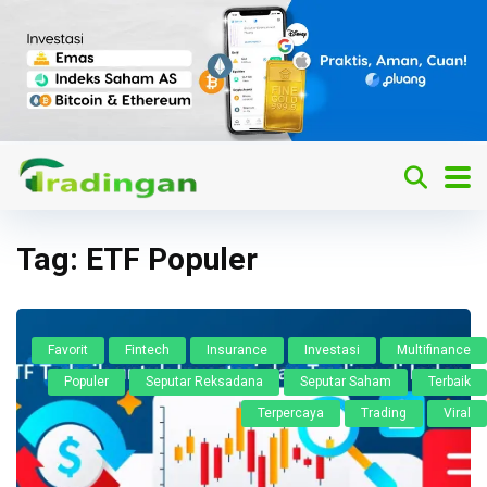
Tag:
ETF Populer
Favorit
Fintech
Insurance
Investasi
Multifinance
Populer
Seputar Reksadana
Seputar Saham
Terbaik
Terpercaya
Trading
Viral