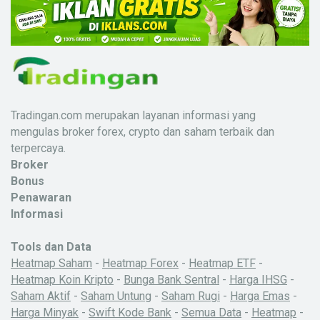
Tradingan.com merupakan layanan informasi yang
mengulas broker forex, crypto dan saham terbaik dan
terpercaya.
Broker
Bonus
Penawaran
Informasi
Tools dan Data
Heatmap Saham
-
Heatmap Forex
-
Heatmap ETF
-
Heatmap Koin Kripto
-
Bunga Bank Sentral
-
Harga IHSG
-
Saham Aktif
-
Saham Untung
-
Saham Rugi
-
Harga Emas
-
Harga Minyak
-
Swift Kode Bank
-
Semua Data
-
Heatmap
-