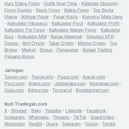
Kurs Silang Forex
-
Grafik Real-Time
-
Kalender Ekonomi
-
Forex Quotes
-
Rasio Forex
-
Waktu Forex
-
Top Berita
Utama
-
Ikhtisar Pasar
-
Pasar Kripto
-
Konversi Mata Uang
-
Kalkulator Fibonacci
-
Kalkulator Pivot
-
Kalkulator Profit
-
Kalkulator Pip Forex
-
Kalkulator Margin Forex
-
Kalkulator
Kurs
-
Kalkulator MM
-
Bunga Majemuk
-
Simulasi KPR
-
Donasi
-
Beli Crypto
-
Tukar Crypto
-
Mining Crypto
-
Top
Broker
-
Market
-
Bonus
-
Penawaran
-
Belajar Trading
-
Peluang Bisnis
Jaringan
Topoin.com
-
Topoin.info
-
Pugur.com
-
Aopok.com
-
Piool.com
-
Iklans.com
-
Jokbangka.com
-
Keimanan.com
-
Dului.com
-
Bitnes.top
-
Terviral.id
-
Biodataviral.com
Ikuti Tradingan.com
X
-
Blogger
-
Bsky
-
Youtube
-
Linkedin
-
Facebook
-
Instagram
-
Whatsapp
-
Threads
-
TikTok
-
SnackVideo
-
Mastodon
-
Reddit
-
Quora
-
Telegram
-
Topoin
-
Tumblr