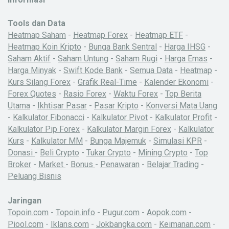
Tools dan Data
Heatmap Saham
-
Heatmap Forex
-
Heatmap ETF
-
Heatmap Koin Kripto
-
Bunga Bank Sentral
-
Harga IHSG
-
Saham Aktif
-
Saham Untung
-
Saham Rugi
-
Harga Emas
-
Harga Minyak
-
Swift Kode Bank
-
Semua Data
-
Heatmap
-
Kurs Silang Forex
-
Grafik Real-Time
-
Kalender Ekonomi
-
Forex Quotes
-
Rasio Forex
-
Waktu Forex
-
Top Berita
Utama
-
Ikhtisar Pasar
-
Pasar Kripto
-
Konversi Mata Uang
-
Kalkulator Fibonacci
-
Kalkulator Pivot
-
Kalkulator Profit
-
Kalkulator Pip Forex
-
Kalkulator Margin Forex
-
Kalkulator
Kurs
-
Kalkulator MM
-
Bunga Majemuk
-
Simulasi KPR
-
Donasi
-
Beli Crypto
-
Tukar Crypto
-
Mining Crypto
-
Top
Broker
-
Market
-
Bonus
-
Penawaran
-
Belajar Trading
-
Peluang Bisnis
Jaringan
Topoin.com
-
Topoin.info
-
Pugur.com
-
Aopok.com
-
Piool.com
-
Iklans.com
-
Jokbangka.com
-
Keimanan.com
-