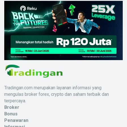
Tradingan.com merupakan layanan informasi yang
mengulas broker forex, crypto dan saham terbaik dan
terpercaya.
Broker
Bonus
Penawaran
Informasi