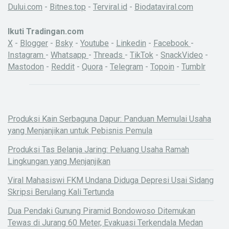
Dului.com
-
Bitnes.top
-
Terviral.id
-
Biodataviral.com
Ikuti Tradingan.com
X
-
Blogger
-
Bsky
-
Youtube
-
Linkedin
-
Facebook
-
Instagram
-
Whatsapp
-
Threads
-
TikTok
-
SnackVideo
-
Mastodon
-
Reddit
-
Quora
-
Telegram
-
Topoin
-
Tumblr
Produksi Kain Serbaguna Dapur: Panduan Memulai Usaha
yang Menjanjikan untuk Pebisnis Pemula
Produksi Tas Belanja Jaring: Peluang Usaha Ramah
Lingkungan yang Menjanjikan
Viral Mahasiswi FKM Undana Diduga Depresi Usai Sidang
Skripsi Berulang Kali Tertunda
Dua Pendaki Gunung Piramid Bondowoso Ditemukan
Tewas di Jurang 60 Meter, Evakuasi Terkendala Medan