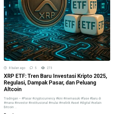
8 bulan ago
5
273
XRP ETF: Tren Baru Investasi Kripto 2025,
Regulasi, Dampak Pasar, dan Peluang
Altcoin
Tradingan – #Pasar #cryptocurrency #kini #memasuki #fase #baru di
#mana #investor #institusional #mulai #melirik #aset #digital #selain
Bitcoin ...