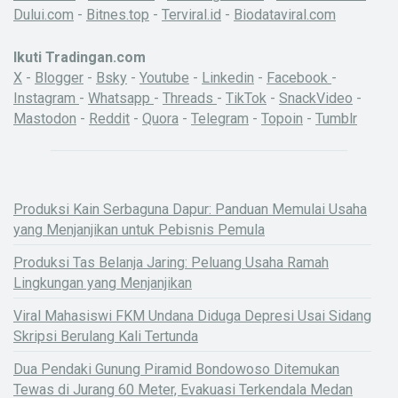
Dului.com
-
Bitnes.top
-
Terviral.id
-
Biodataviral.com
Ikuti Tradingan.com
X
-
Blogger
-
Bsky
-
Youtube
-
Linkedin
-
Facebook
-
Instagram
-
Whatsapp
-
Threads
-
TikTok
-
SnackVideo
-
Mastodon
-
Reddit
-
Quora
-
Telegram
-
Topoin
-
Tumblr
Produksi Kain Serbaguna Dapur: Panduan Memulai Usaha
yang Menjanjikan untuk Pebisnis Pemula
Produksi Tas Belanja Jaring: Peluang Usaha Ramah
Lingkungan yang Menjanjikan
Viral Mahasiswi FKM Undana Diduga Depresi Usai Sidang
Skripsi Berulang Kali Tertunda
Dua Pendaki Gunung Piramid Bondowoso Ditemukan
Tewas di Jurang 60 Meter, Evakuasi Terkendala Medan