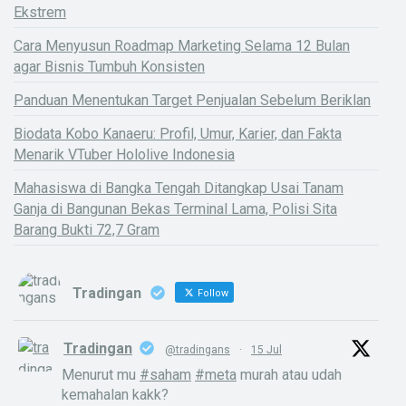
Ekstrem
Cara Menyusun Roadmap Marketing Selama 12 Bulan
agar Bisnis Tumbuh Konsisten
Panduan Menentukan Target Penjualan Sebelum Beriklan
Biodata Kobo Kanaeru: Profil, Umur, Karier, dan Fakta
Menarik VTuber Hololive Indonesia
Mahasiswa di Bangka Tengah Ditangkap Usai Tanam
Ganja di Bangunan Bekas Terminal Lama, Polisi Sita
Barang Bukti 72,7 Gram
Tradingan
Follow
Tradingan
@tradingans
·
15 Jul
Menurut mu
#saham
#meta
murah atau udah
kemahalan kakk?