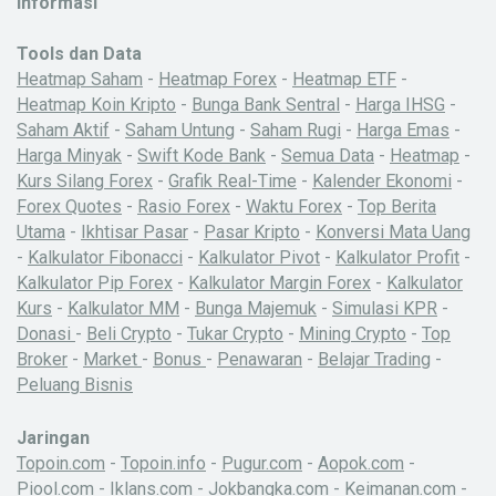
Informasi
Tools dan Data
Heatmap Saham
-
Heatmap Forex
-
Heatmap ETF
-
Heatmap Koin Kripto
-
Bunga Bank Sentral
-
Harga IHSG
-
Saham Aktif
-
Saham Untung
-
Saham Rugi
-
Harga Emas
-
Harga Minyak
-
Swift Kode Bank
-
Semua Data
-
Heatmap
-
Kurs Silang Forex
-
Grafik Real-Time
-
Kalender Ekonomi
-
Forex Quotes
-
Rasio Forex
-
Waktu Forex
-
Top Berita
Utama
-
Ikhtisar Pasar
-
Pasar Kripto
-
Konversi Mata Uang
-
Kalkulator Fibonacci
-
Kalkulator Pivot
-
Kalkulator Profit
-
Kalkulator Pip Forex
-
Kalkulator Margin Forex
-
Kalkulator
Kurs
-
Kalkulator MM
-
Bunga Majemuk
-
Simulasi KPR
-
Donasi
-
Beli Crypto
-
Tukar Crypto
-
Mining Crypto
-
Top
Broker
-
Market
-
Bonus
-
Penawaran
-
Belajar Trading
-
Peluang Bisnis
Jaringan
Topoin.com
-
Topoin.info
-
Pugur.com
-
Aopok.com
-
Piool.com
-
Iklans.com
-
Jokbangka.com
-
Keimanan.com
-