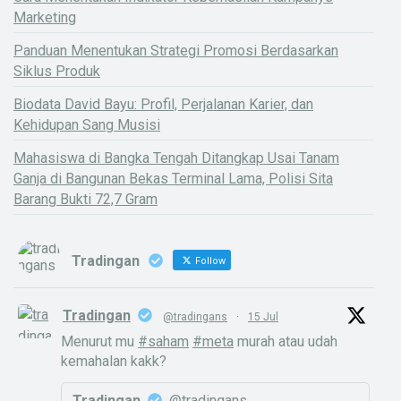
Marketing
Panduan Menentukan Strategi Promosi Berdasarkan
Siklus Produk
Biodata David Bayu: Profil, Perjalanan Karier, dan
Kehidupan Sang Musisi
Mahasiswa di Bangka Tengah Ditangkap Usai Tanam
Ganja di Bangunan Bekas Terminal Lama, Polisi Sita
Barang Bukti 72,7 Gram
Tradingan
Follow
Tradingan
@tradingans
·
15 Jul
Menurut mu
#saham
#meta
murah atau udah
kemahalan kakk?
Tradingan
@tradingans