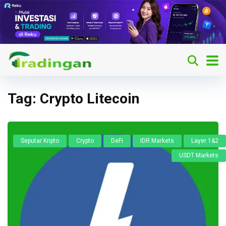
Tag:
Crypto Litecoin
Seputar Kripto
Crypto
DeFi
IDR Markets
Layer 1&2
USDT Markets