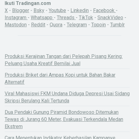
Ikuti Tradingan.com
X
-
Blogger
-
Bsky
-
Youtube
-
Linkedin
-
Facebook
-
Instagram
-
Whatsapp
-
Threads
-
TikTok
-
SnackVideo
-
Mastodon
-
Reddit
-
Quora
-
Telegram
-
Topoin
-
Tumblr
Produksi Kerajinan Tangan dari Pelepah Pisang Kering:
Peluang Usaha Kreatif Bernilai Jual
Produksi Briket dari Ampas Kopi untuk Bahan Bakar
Alternatif
Viral Mahasiswi FKM Undana Diduga Depresi Usai Sidang
Skripsi Berulang Kali Tertunda
Dua Pendaki Gunung Piramid Bondowoso Ditemukan
Tewas di Jurang 60 Meter, Evakuasi Terkendala Medan
Ekstrem
Cara Menentukan Indikator Keberhasilan Kampanye