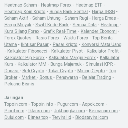
Heatmap Saham
-
Heatmap Forex
-
Heatmap ETF
-
Heatmap Koin Kripto
-
Bunga Bank Sentral
-
Harga IHSG
-
Saham Aktif
-
Saham Untung
-
Saham Rugi
-
Harga Emas
-
Harga Minyak
-
Swift Kode Bank
-
Semua Data
-
Heatmap
-
Kurs Silang Forex
-
Grafik Real-Time
-
Kalender Ekonomi
-
Forex Quotes
-
Rasio Forex
-
Waktu Forex
-
Top Berita
Utama
-
Ikhtisar Pasar
-
Pasar Kripto
-
Konversi Mata Uang
-
Kalkulator Fibonacci
-
Kalkulator Pivot
-
Kalkulator Profit
-
Kalkulator Pip Forex
-
Kalkulator Margin Forex
-
Kalkulator
Kurs
-
Kalkulator MM
-
Bunga Majemuk
-
Simulasi KPR
-
Donasi
-
Beli Crypto
-
Tukar Crypto
-
Mining Crypto
-
Top
Broker
-
Market
-
Bonus
-
Penawaran
-
Belajar Trading
-
Peluang Bisnis
Jaringan
Topoin.com
-
Topoin.info
-
Pugur.com
-
Aopok.com
-
Piool.com
-
Iklans.com
-
Jokbangka.com
-
Keimanan.com
-
Dului.com
-
Bitnes.top
-
Terviral.id
-
Biodataviral.com