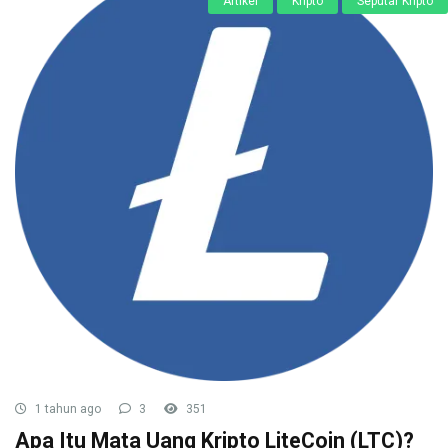
Artikel
Kripto
Seputar Kripto
1 tahun ago
3
351
Apa Itu Mata Uang Kripto LiteCoin (LTC)?