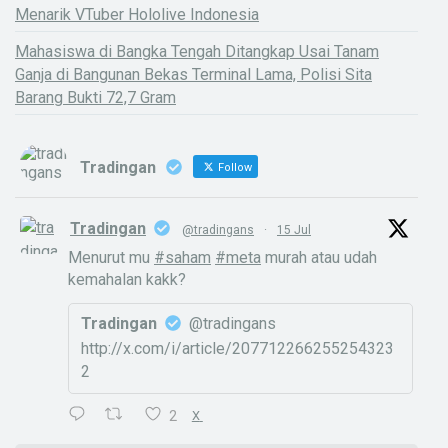
Menarik VTuber Hololive Indonesia
Mahasiswa di Bangka Tengah Ditangkap Usai Tanam
Ganja di Bangunan Bekas Terminal Lama, Polisi Sita
Barang Bukti 72,7 Gram
Tradingan
Follow
Tradingan
@tradingans
·
15 Jul
Menurut mu
#saham
#meta
murah atau udah
kemahalan kakk?
Tradingan
@tradingans
http://x.com/i/article/207712266255254323
2
2
X