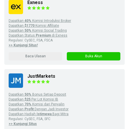
Exness
Dapatkan
40%
Komisi Introduksi Broker
Dapatkan
$1770
Komisi Affiliate
Dapatkan
50%
Komisi Social Trading
Dapatkan Status
Premium
di Exness
Regulasi: CySEC, FSA, FSCA
>> Kunjungi Situs!
Baca Ulasan
Buka Akun
JustMarkets
Dapatkan
50%
Bonus Setiap Deposit
Dapatkan
$25
Per Lot Komisi IB
Dapatkan
70%
Komisi dari Penyalin
Dapatkan
Profit
Dengan Jadi Investor
Dapatkan Hadiah
Istimewa
Bagi Mitra
Regulasi: CySEC, FSA, SFC
>> Kunjungi Situs