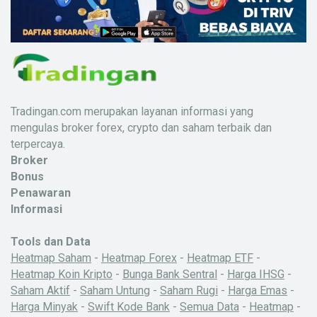
Tradingan.com merupakan layanan informasi yang
mengulas broker forex, crypto dan saham terbaik dan
terpercaya.
Broker
Bonus
Penawaran
Informasi
Tools dan Data
Heatmap Saham
-
Heatmap Forex
-
Heatmap ETF
-
Heatmap Koin Kripto
-
Bunga Bank Sentral
-
Harga IHSG
-
Saham Aktif
-
Saham Untung
-
Saham Rugi
-
Harga Emas
-
Harga Minyak
-
Swift Kode Bank
-
Semua Data
-
Heatmap
-