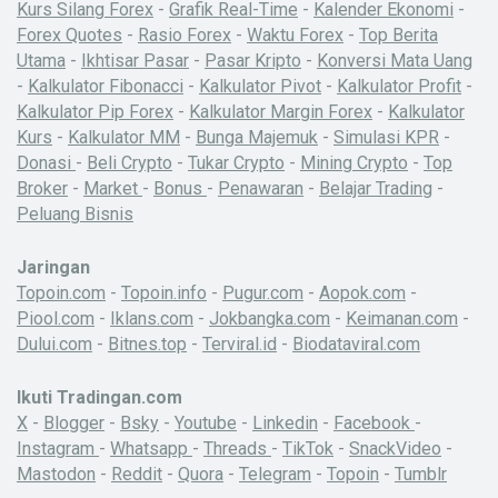
Kurs Silang Forex
-
Grafik Real-Time
-
Kalender Ekonomi
-
Forex Quotes
-
Rasio Forex
-
Waktu Forex
-
Top Berita
Utama
-
Ikhtisar Pasar
-
Pasar Kripto
-
Konversi Mata Uang
-
Kalkulator Fibonacci
-
Kalkulator Pivot
-
Kalkulator Profit
-
Kalkulator Pip Forex
-
Kalkulator Margin Forex
-
Kalkulator
Kurs
-
Kalkulator MM
-
Bunga Majemuk
-
Simulasi KPR
-
Donasi
-
Beli Crypto
-
Tukar Crypto
-
Mining Crypto
-
Top
Broker
-
Market
-
Bonus
-
Penawaran
-
Belajar Trading
-
Peluang Bisnis
Jaringan
Topoin.com
-
Topoin.info
-
Pugur.com
-
Aopok.com
-
Piool.com
-
Iklans.com
-
Jokbangka.com
-
Keimanan.com
-
Dului.com
-
Bitnes.top
-
Terviral.id
-
Biodataviral.com
Ikuti Tradingan.com
X
-
Blogger
-
Bsky
-
Youtube
-
Linkedin
-
Facebook
-
Instagram
-
Whatsapp
-
Threads
-
TikTok
-
SnackVideo
-
Mastodon
-
Reddit
-
Quora
-
Telegram
-
Topoin
-
Tumblr