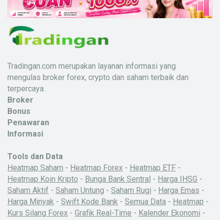
Tradingan.com merupakan layanan informasi yang
mengulas broker forex, crypto dan saham terbaik dan
terpercaya.
Broker
Bonus
Penawaran
Informasi
Tools dan Data
Heatmap Saham
-
Heatmap Forex
-
Heatmap ETF
-
Heatmap Koin Kripto
-
Bunga Bank Sentral
-
Harga IHSG
-
Saham Aktif
-
Saham Untung
-
Saham Rugi
-
Harga Emas
-
Harga Minyak
-
Swift Kode Bank
-
Semua Data
-
Heatmap
-
Kurs Silang Forex
-
Grafik Real-Time
-
Kalender Ekonomi
-