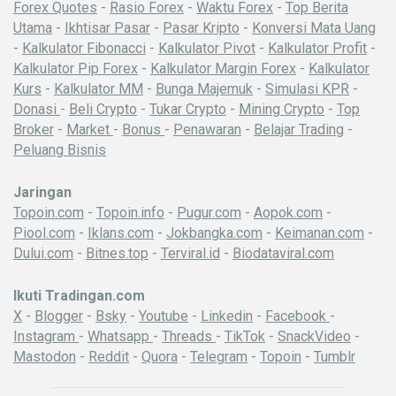
Forex Quotes
-
Rasio Forex
-
Waktu Forex
-
Top Berita
Utama
-
Ikhtisar Pasar
-
Pasar Kripto
-
Konversi Mata Uang
-
Kalkulator Fibonacci
-
Kalkulator Pivot
-
Kalkulator Profit
-
Kalkulator Pip Forex
-
Kalkulator Margin Forex
-
Kalkulator
Kurs
-
Kalkulator MM
-
Bunga Majemuk
-
Simulasi KPR
-
Donasi
-
Beli Crypto
-
Tukar Crypto
-
Mining Crypto
-
Top
Broker
-
Market
-
Bonus
-
Penawaran
-
Belajar Trading
-
Peluang Bisnis
Jaringan
Topoin.com
-
Topoin.info
-
Pugur.com
-
Aopok.com
-
Piool.com
-
Iklans.com
-
Jokbangka.com
-
Keimanan.com
-
Dului.com
-
Bitnes.top
-
Terviral.id
-
Biodataviral.com
Ikuti Tradingan.com
X
-
Blogger
-
Bsky
-
Youtube
-
Linkedin
-
Facebook
-
Instagram
-
Whatsapp
-
Threads
-
TikTok
-
SnackVideo
-
Mastodon
-
Reddit
-
Quora
-
Telegram
-
Topoin
-
Tumblr