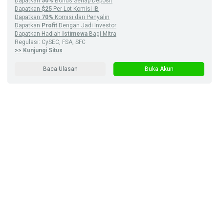
Dapatkan
50%
Bonus Setiap Deposit
Dapatkan
$25
Per Lot Komisi IB
Dapatkan
70%
Komisi dari Penyalin
Dapatkan
Profit
Dengan Jadi Investor
Dapatkan Hadiah
Istimewa
Bagi Mitra
Regulasi: CySEC, FSA, SFC
>> Kunjungi Situs
Baca Ulasan
Buka Akun