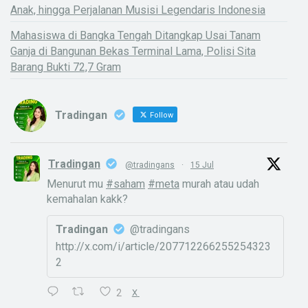
Anak, hingga Perjalanan Musisi Legendaris Indonesia
Mahasiswa di Bangka Tengah Ditangkap Usai Tanam
Ganja di Bangunan Bekas Terminal Lama, Polisi Sita
Barang Bukti 72,7 Gram
Tradingan
Follow
Tradingan
@tradingans
·
15 Jul
Menurut mu
#saham
#meta
murah atau udah
kemahalan kakk?
Tradingan
@tradingans
http://x.com/i/article/207712266255254323
2
2
X