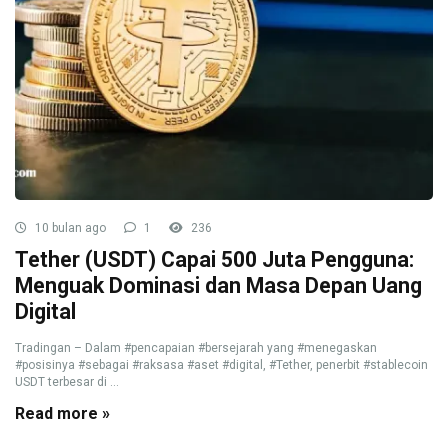
10 bulan ago
1
236
Tether (USDT) Capai 500 Juta Pengguna:
Menguak Dominasi dan Masa Depan Uang
Digital
Tradingan – Dalam #pencapaian #bersejarah yang #menegaskan
#posisinya #sebagai #raksasa #aset #digital, #Tether, penerbit #stablecoin
USDT terbesar di ...
Read more »