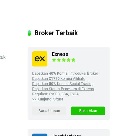
Broker Terbaik
Exness
tuk
Dapatkan
40%
Komisi Introduksi Broker
Dapatkan
$1770
Komisi Affiliate
Dapatkan
50%
Komisi Social Trading
Dapatkan Status
Premium
di Exness
Regulasi: CySEC, FSA, FSCA
>> Kunjungi Situs!
Baca Ulasan
Buka Akun