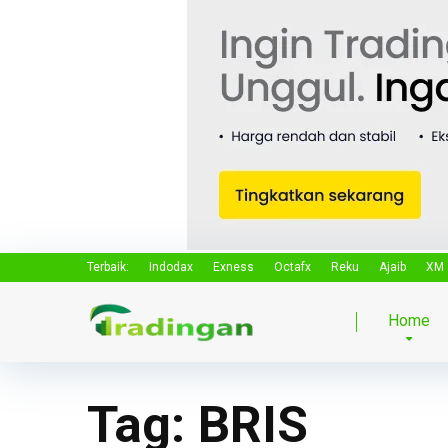
Terbaik:
Indodax
Exness
Octafx
Reku
Ajaib
XM
Home
Tag:
BRIS