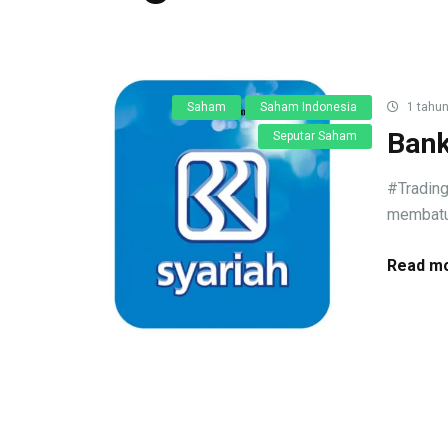
Saham
Saham Indonesia
1 tahun
Bank
Seputar Saham
#Trading
membatu 
Read mo