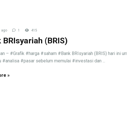
 ago
1
415
 BRIsyariah (BRIS)
an – #Grafik #harga #saham #Bank BRIsyariah (BRIS) hari ini un
#analisa #pasar sebelum memulai #investasi dan ...
re »