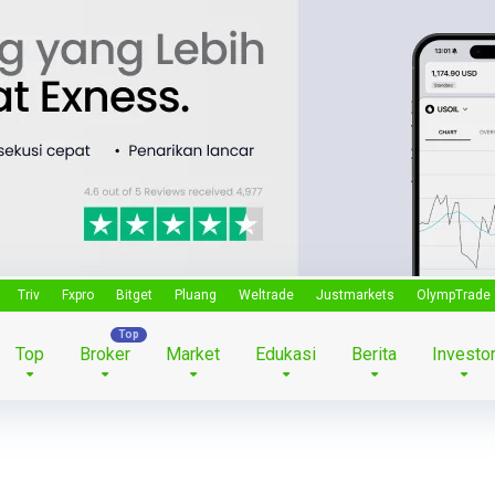
Triv
Fxpro
Bitget
Pluang
Weltrade
Justmarkets
OlympTrade
Top
Broker
Market
Edukasi
Berita
Investo