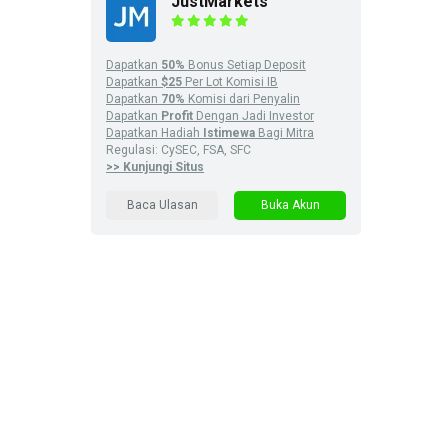
JustMarkets
Dapatkan
50%
Bonus Setiap Deposit
Dapatkan
$25
Per Lot Komisi IB
Dapatkan
70%
Komisi dari Penyalin
Dapatkan
Profit
Dengan Jadi Investor
Dapatkan Hadiah
Istimewa
Bagi Mitra
Regulasi: CySEC, FSA, SFC
>> Kunjungi Situs
Baca Ulasan
Buka Akun