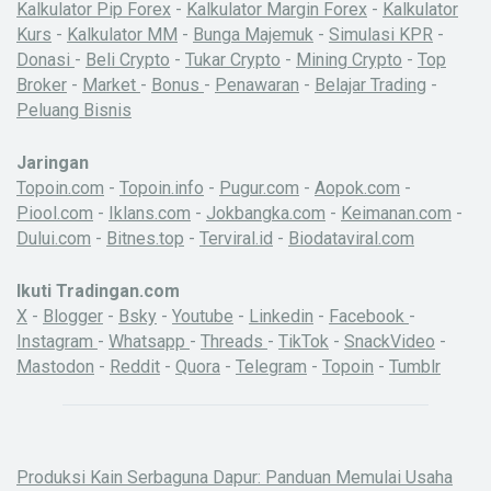
Kalkulator Pip Forex
-
Kalkulator Margin Forex
-
Kalkulator
Kurs
-
Kalkulator MM
-
Bunga Majemuk
-
Simulasi KPR
-
Donasi
-
Beli Crypto
-
Tukar Crypto
-
Mining Crypto
-
Top
Broker
-
Market
-
Bonus
-
Penawaran
-
Belajar Trading
-
Peluang Bisnis
Jaringan
Topoin.com
-
Topoin.info
-
Pugur.com
-
Aopok.com
-
Piool.com
-
Iklans.com
-
Jokbangka.com
-
Keimanan.com
-
Dului.com
-
Bitnes.top
-
Terviral.id
-
Biodataviral.com
Ikuti Tradingan.com
X
-
Blogger
-
Bsky
-
Youtube
-
Linkedin
-
Facebook
-
Instagram
-
Whatsapp
-
Threads
-
TikTok
-
SnackVideo
-
Mastodon
-
Reddit
-
Quora
-
Telegram
-
Topoin
-
Tumblr
Produksi Kain Serbaguna Dapur: Panduan Memulai Usaha