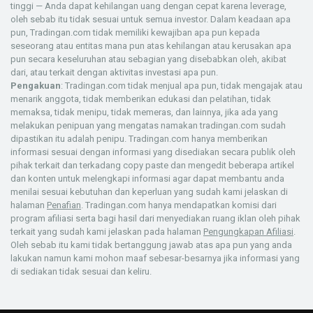
tinggi — Anda dapat kehilangan uang dengan cepat karena leverage,
oleh sebab itu tidak sesuai untuk semua investor. Dalam keadaan apa
pun, Tradingan.com tidak memiliki kewajiban apa pun kepada
seseorang atau entitas mana pun atas kehilangan atau kerusakan apa
pun secara keseluruhan atau sebagian yang disebabkan oleh, akibat
dari, atau terkait dengan aktivitas investasi apa pun.
Pengakuan
: Tradingan.com tidak menjual apa pun, tidak mengajak atau
menarik anggota, tidak memberikan edukasi dan pelatihan, tidak
memaksa, tidak menipu, tidak memeras, dan lainnya, jika ada yang
melakukan penipuan yang mengatas namakan tradingan.com sudah
dipastikan itu adalah penipu. Tradingan.com hanya memberikan
informasi sesuai dengan informasi yang disediakan secara publik oleh
pihak terkait dan terkadang copy paste dan mengedit beberapa artikel
dan konten untuk melengkapi informasi agar dapat membantu anda
menilai sesuai kebutuhan dan keperluan yang sudah kami jelaskan di
halaman
Penafian
. Tradingan.com hanya mendapatkan komisi dari
program afiliasi serta bagi hasil dari menyediakan ruang iklan oleh pihak
terkait yang sudah kami jelaskan pada halaman
Pengungkapan Afiliasi
.
Oleh sebab itu kami tidak bertanggung jawab atas apa pun yang anda
lakukan namun kami mohon maaf sebesar-besarnya jika informasi yang
di sediakan tidak sesuai dan keliru.