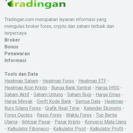
Tradingan.com merupakan layanan informasi yang
mengulas broker forex, crypto dan saham terbaik dan
terpercaya.
Broker
Bonus
Penawaran
Informasi
Tools dan Data
Heatmap Saham
-
Heatmap Forex
-
Heatmap ETF
-
Heatmap Koin Kripto
-
Bunga Bank Sentral
-
Harga IHSG
-
Saham Aktif
-
Saham Untung
-
Saham Rugi
-
Harga Emas
-
Harga Minyak
-
Swift Kode Bank
-
Semua Data
-
Heatmap
-
Kurs Silang Forex
-
Grafik Real-Time
-
Kalender Ekonomi
-
Forex Quotes
-
Rasio Forex
-
Waktu Forex
-
Top Berita
Utama
-
Ikhtisar Pasar
-
Pasar Kripto
-
Konversi Mata Uang
-
Kalkulator Fibonacci
-
Kalkulator Pivot
-
Kalkulator Profit
-