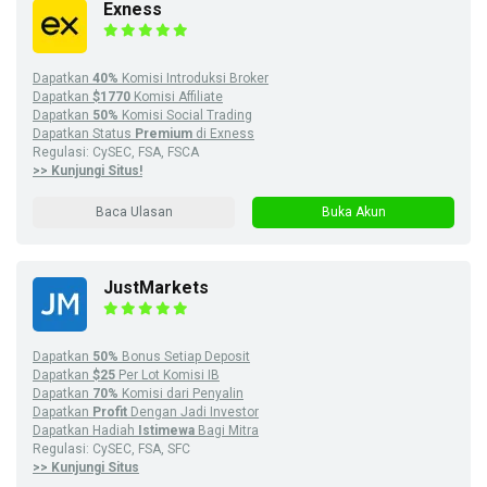
Exness
Dapatkan
40%
Komisi Introduksi Broker
Dapatkan
$1770
Komisi Affiliate
Dapatkan
50%
Komisi Social Trading
Dapatkan Status
Premium
di Exness
Regulasi: CySEC, FSA, FSCA
>> Kunjungi Situs!
Baca Ulasan
Buka Akun
JustMarkets
Dapatkan
50%
Bonus Setiap Deposit
Dapatkan
$25
Per Lot Komisi IB
Dapatkan
70%
Komisi dari Penyalin
Dapatkan
Profit
Dengan Jadi Investor
Dapatkan Hadiah
Istimewa
Bagi Mitra
Regulasi: CySEC, FSA, SFC
>> Kunjungi Situs