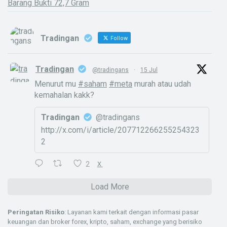
Barang Bukti 72,7 Gram
Tradingan
Follow
Tradingan
@tradingans
·
15 Jul
Menurut mu
#saham
#meta
murah atau udah
kemahalan kakk?
Tradingan
@tradingans
http://x.com/i/article/207712266255254323
2
2
X
Load More
Peringatan Risiko
: Layanan kami terkait dengan informasi pasar
keuangan dan broker forex, kripto, saham, exchange yang berisiko