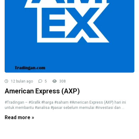
12 bulan ago
5
308
American Express (AXP)
#Tradingan – #Grafik #harga #saham #American Express (AXP) hari ini
untuk membantu #analisa #pasar sebelum memulai #investasi dan ...
Read more »