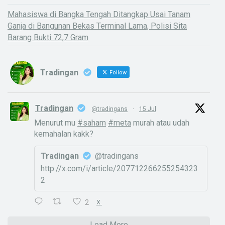
Mahasiswa di Bangka Tengah Ditangkap Usai Tanam
Ganja di Bangunan Bekas Terminal Lama, Polisi Sita
Barang Bukti 72,7 Gram
Tradingan
Follow
Tradingan
@tradingans
·
15 Jul
Menurut mu
#saham
#meta
murah atau udah
kemahalan kakk?
Tradingan
@tradingans
http://x.com/i/article/207712266255254323
2
2
X
Load More