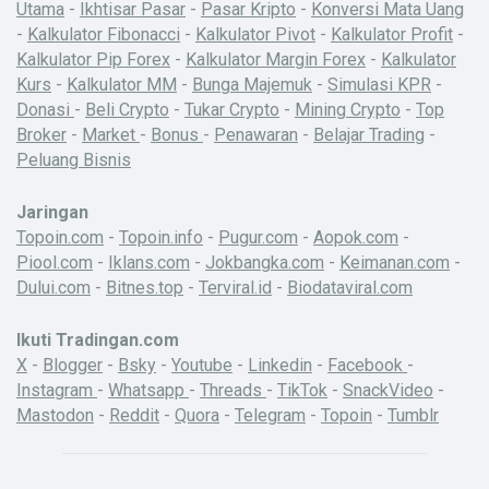
Utama
-
Ikhtisar Pasar
-
Pasar Kripto
-
Konversi Mata Uang
-
Kalkulator Fibonacci
-
Kalkulator Pivot
-
Kalkulator Profit
-
Kalkulator Pip Forex
-
Kalkulator Margin Forex
-
Kalkulator
Kurs
-
Kalkulator MM
-
Bunga Majemuk
-
Simulasi KPR
-
Donasi
-
Beli Crypto
-
Tukar Crypto
-
Mining Crypto
-
Top
Broker
-
Market
-
Bonus
-
Penawaran
-
Belajar Trading
-
Peluang Bisnis
Jaringan
Topoin.com
-
Topoin.info
-
Pugur.com
-
Aopok.com
-
Piool.com
-
Iklans.com
-
Jokbangka.com
-
Keimanan.com
-
Dului.com
-
Bitnes.top
-
Terviral.id
-
Biodataviral.com
Ikuti Tradingan.com
X
-
Blogger
-
Bsky
-
Youtube
-
Linkedin
-
Facebook
-
Instagram
-
Whatsapp
-
Threads
-
TikTok
-
SnackVideo
-
Mastodon
-
Reddit
-
Quora
-
Telegram
-
Topoin
-
Tumblr