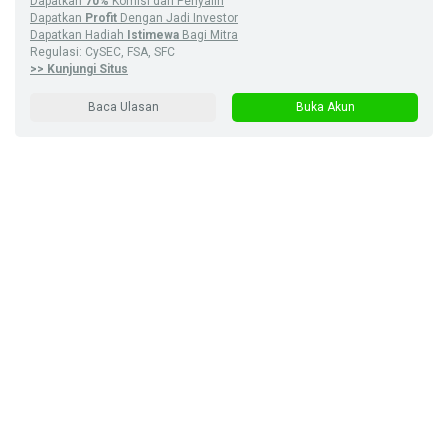
Dapatkan
70%
Komisi dari Penyalin
Dapatkan
Profit
Dengan Jadi Investor
Dapatkan Hadiah
Istimewa
Bagi Mitra
Regulasi: CySEC, FSA, SFC
>> Kunjungi Situs
Baca Ulasan
Buka Akun