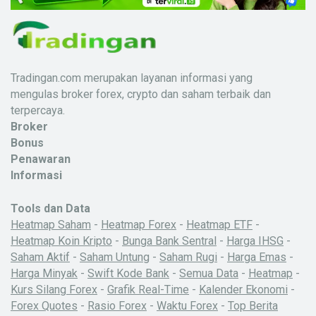
Tradingan.com merupakan layanan informasi yang
mengulas broker forex, crypto dan saham terbaik dan
terpercaya.
Broker
Bonus
Penawaran
Informasi
Tools dan Data
Heatmap Saham
-
Heatmap Forex
-
Heatmap ETF
-
Heatmap Koin Kripto
-
Bunga Bank Sentral
-
Harga IHSG
-
Saham Aktif
-
Saham Untung
-
Saham Rugi
-
Harga Emas
-
Harga Minyak
-
Swift Kode Bank
-
Semua Data
-
Heatmap
-
Kurs Silang Forex
-
Grafik Real-Time
-
Kalender Ekonomi
-
Forex Quotes
-
Rasio Forex
-
Waktu Forex
-
Top Berita