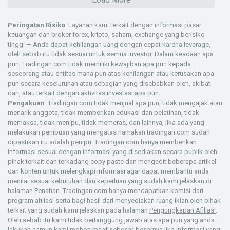
Peringatan Risiko
: Layanan kami terkait dengan informasi pasar
keuangan dan broker forex, kripto, saham, exchange yang berisiko
tinggi — Anda dapat kehilangan uang dengan cepat karena leverage,
oleh sebab itu tidak sesuai untuk semua investor. Dalam keadaan apa
pun, Tradingan.com tidak memiliki kewajiban apa pun kepada
seseorang atau entitas mana pun atas kehilangan atau kerusakan apa
pun secara keseluruhan atau sebagian yang disebabkan oleh, akibat
dari, atau terkait dengan aktivitas investasi apa pun.
Pengakuan
: Tradingan.com tidak menjual apa pun, tidak mengajak atau
menarik anggota, tidak memberikan edukasi dan pelatihan, tidak
memaksa, tidak menipu, tidak memeras, dan lainnya, jika ada yang
melakukan penipuan yang mengatas namakan tradingan.com sudah
dipastikan itu adalah penipu. Tradingan.com hanya memberikan
informasi sesuai dengan informasi yang disediakan secara publik oleh
pihak terkait dan terkadang copy paste dan mengedit beberapa artikel
dan konten untuk melengkapi informasi agar dapat membantu anda
menilai sesuai kebutuhan dan keperluan yang sudah kami jelaskan di
halaman
Penafian
. Tradingan.com hanya mendapatkan komisi dari
program afiliasi serta bagi hasil dari menyediakan ruang iklan oleh pihak
terkait yang sudah kami jelaskan pada halaman
Pengungkapan Afiliasi
.
Oleh sebab itu kami tidak bertanggung jawab atas apa pun yang anda
lakukan namun kami mohon maaf sebesar-besarnya jika informasi yang