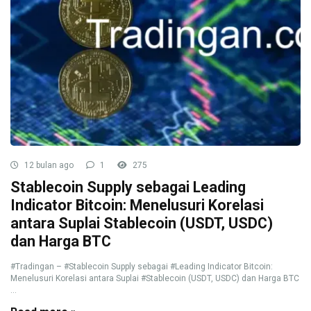
12 bulan ago
1
275
Stablecoin Supply sebagai Leading
Indicator Bitcoin: Menelusuri Korelasi
antara Suplai Stablecoin (USDT, USDC)
dan Harga BTC
#Tradingan – #Stablecoin Supply sebagai #Leading Indicator Bitcoin:
Menelusuri Korelasi antara Suplai #Stablecoin (USDT, USDC) dan Harga BTC
...