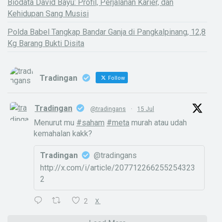
Biodata David Bayu: Profil, Perjalanan Karier, dan
Kehidupan Sang Musisi
Polda Babel Tangkap Bandar Ganja di Pangkalpinang, 12,8
Kg Barang Bukti Disita
Tradingan
Follow
Tradingan
@tradingans
·
15 Jul
Menurut mu
#saham
#meta
murah atau udah
kemahalan kakk?
Tradingan
@tradingans
http://x.com/i/article/207712266255254323
2
2
X