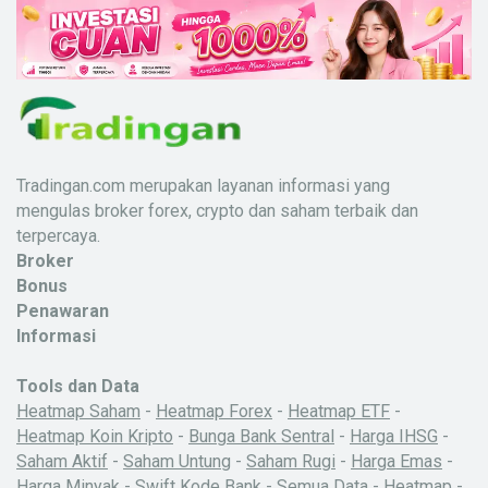
Tradingan.com merupakan layanan informasi yang
mengulas broker forex, crypto dan saham terbaik dan
terpercaya.
Broker
Bonus
Penawaran
Informasi
Tools dan Data
Heatmap Saham
-
Heatmap Forex
-
Heatmap ETF
-
Heatmap Koin Kripto
-
Bunga Bank Sentral
-
Harga IHSG
-
Saham Aktif
-
Saham Untung
-
Saham Rugi
-
Harga Emas
-
Harga Minyak
-
Swift Kode Bank
-
Semua Data
-
Heatmap
-