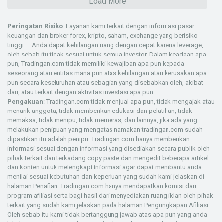
Load More
Peringatan Risiko
: Layanan kami terkait dengan informasi pasar
keuangan dan broker forex, kripto, saham, exchange yang berisiko
tinggi — Anda dapat kehilangan uang dengan cepat karena leverage,
oleh sebab itu tidak sesuai untuk semua investor. Dalam keadaan apa
pun, Tradingan.com tidak memiliki kewajiban apa pun kepada
seseorang atau entitas mana pun atas kehilangan atau kerusakan apa
pun secara keseluruhan atau sebagian yang disebabkan oleh, akibat
dari, atau terkait dengan aktivitas investasi apa pun.
Pengakuan
: Tradingan.com tidak menjual apa pun, tidak mengajak atau
menarik anggota, tidak memberikan edukasi dan pelatihan, tidak
memaksa, tidak menipu, tidak memeras, dan lainnya, jika ada yang
melakukan penipuan yang mengatas namakan tradingan.com sudah
dipastikan itu adalah penipu. Tradingan.com hanya memberikan
informasi sesuai dengan informasi yang disediakan secara publik oleh
pihak terkait dan terkadang copy paste dan mengedit beberapa artikel
dan konten untuk melengkapi informasi agar dapat membantu anda
menilai sesuai kebutuhan dan keperluan yang sudah kami jelaskan di
halaman
Penafian
. Tradingan.com hanya mendapatkan komisi dari
program afiliasi serta bagi hasil dari menyediakan ruang iklan oleh pihak
terkait yang sudah kami jelaskan pada halaman
Pengungkapan Afiliasi
.
Oleh sebab itu kami tidak bertanggung jawab atas apa pun yang anda