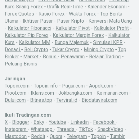
Kurs Silang Forex
-
Grafik Real-Time
-
Kalender Ekonomi
-
Forex Quotes
-
Rasio Forex
-
Waktu Forex
-
Top Berita
Utama
-
Ikhtisar Pasar
-
Pasar Kripto
-
Konversi Mata Uang
-
Kalkulator Fibonacci
-
Kalkulator Pivot
-
Kalkulator Profit
-
Kalkulator Pip Forex
-
Kalkulator Margin Forex
-
Kalkulator
Kurs
-
Kalkulator MM
-
Bunga Majemuk
-
Simulasi KPR
-
Donasi
-
Beli Crypto
-
Tukar Crypto
-
Mining Crypto
-
Top
Broker
-
Market
-
Bonus
-
Penawaran
-
Belajar Trading
-
Peluang Bisnis
Jaringan
Topoin.com
-
Topoin.info
-
Pugur.com
-
Aopok.com
-
Piool.com
-
Iklans.com
-
Jokbangka.com
-
Keimanan.com
-
Dului.com
-
Bitnes.top
-
Terviral.id
-
Biodataviral.com
Ikuti Tradingan.com
X
-
Blogger
-
Bsky
-
Youtube
-
Linkedin
-
Facebook
-
Instagram
-
Whatsapp
-
Threads
-
TikTok
-
SnackVideo
-
Mastodon
-
Reddit
-
Quora
-
Telegram
-
Topoin
-
Tumblr